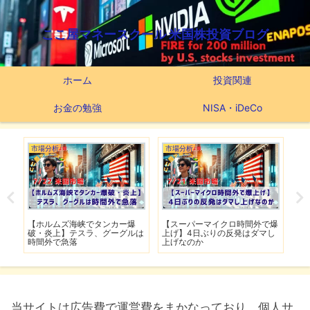
ここ屋マネースクール 米国株投資ブログ
ホーム
投資関連
お金の勉強
NISA・iDeCo
市場分析
市場分析
つ
滅】
【ホルムズ海峡でタンカー爆
【スーパーマイクロ時間外で爆
【
性も
破・炎上】テスラ、グーグルは
上げ】4日ぶりの反発はダマし
つ
時間外で急落
上げなのか
実
当サイトは広告費で運営費をまかなっており、個人サ