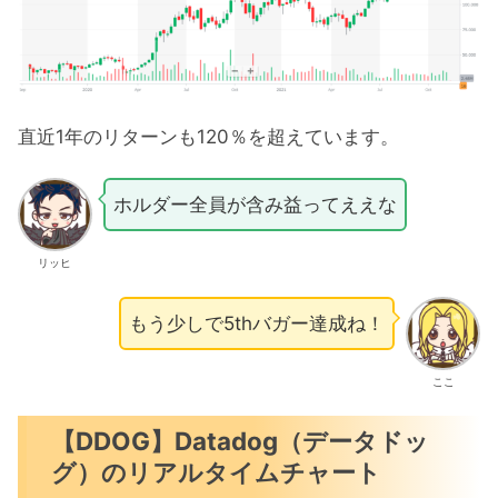
直近1年のリターンも120％を超えています。
ホルダー全員が含み益ってええな
リッヒ
もう少しで5thバガー達成ね！
ここ
【DDOG】Datadog（データドッ
グ）のリアルタイムチャート