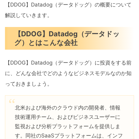
【DDOG】Datadog（データドッグ）の株
【DDOG】Datadog（データドッグ）の概要について
価推移
解説していきます。
【DDOG】Datadog（データドッグ）
【DDOG】Datadog（データドッ
の上場来の株価推移
グ）とはこんな会社
【DDOG】Datadog（データドッグ）
のリアルタイムチャート
【DDOG】Datadog（データドッグ）に投資をする前
【DDOG】Datadog（データドッグ）は今
に、どんな会社でどのようなビジネスモデルなのか知
からでも買いか
っておきましょう。
【DDOG】Datadog（データドッグ）
のテクニカル指標
北米および海外のクラウド内の開発者、情報
技術運用チーム、およびビジネスユーザーに
DDOG（データドッグ）の売上高成長
監視および分析プラットフォームを提供しま
率はキレイな右肩上がり
す。同社のSaaSプラットフォームは、インフ