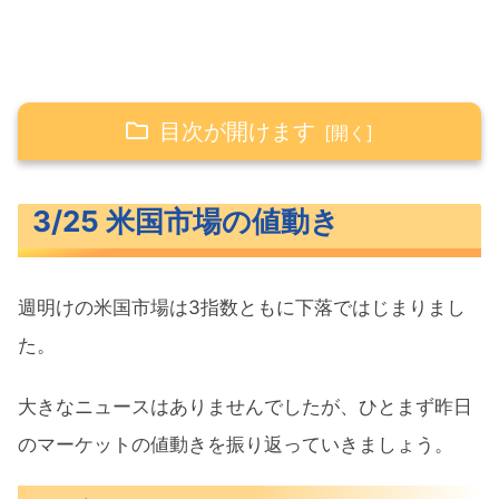
目次が開けます
3/25 米国市場の値動き
3/25 米国市場の値動き
米主要3指数の値動き
長期金利（米10年債利回り）
週明けの米国市場は3指数ともに下落ではじまりまし
S&P500ヒートマップ
た。
セクター別パフォーマンス
S&P500チャート分析
大きなニュースはありませんでしたが、ひとまず昨日
のマーケットの値動きを振り返っていきましょう。
米国市場のトピックス
FRBクック理事利下げには慎重なアプ