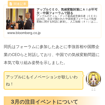
アップルＣＥＯ、気候変動対策にＡＩが不可
欠－中国フォーラムで語る
アップルのティム・クック最高経営責任者（ＣＥＯ）
は24日、北京で開かれた中国発展フォーラムで気候
変動に関する対話に参加し、人工知能（ＡＩ）は二酸
化炭素排出量の削減に取り組む企業にとって不可欠な
ツールだと述べた。
www.bloomberg.co.jp
同氏はフォーラムに参加したあとに李強首相や国際企
業のCEOらと対話しており、中国での気候変動問題に
本気で取り組み姿勢を示しました。
アップルにもイノベーションが欲しいわ
ね！
ここ
3月の注目イベントについて