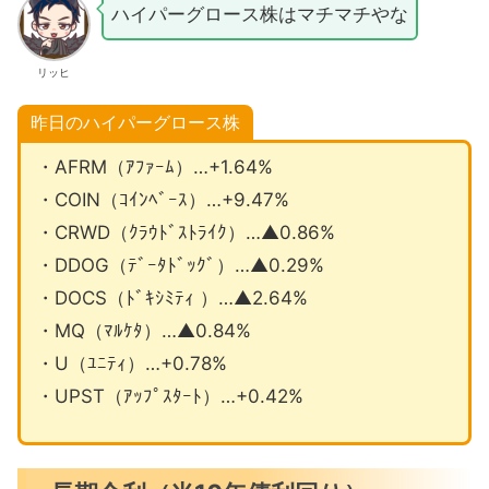
ハイパーグロース株はマチマチやな
リッヒ
昨日のハイパーグロース株
・AFRM（ｱﾌｧｰﾑ）…+1.64%
・COIN（ｺｲﾝﾍﾞｰｽ）…+9.47%
・CRWD（ｸﾗｳﾄﾞｽﾄﾗｲｸ）…▲0.86%
・DDOG（ﾃﾞｰﾀﾄﾞｯｸﾞ）…▲0.29%
・DOCS（ﾄﾞｷｼﾐﾃｨ ）…▲2.64%
・MQ（ﾏﾙｹﾀ）…▲0.84%
・U（ﾕﾆﾃｨ）…+0.78%
・UPST（ｱｯﾌﾟｽﾀｰﾄ）…+0.42%