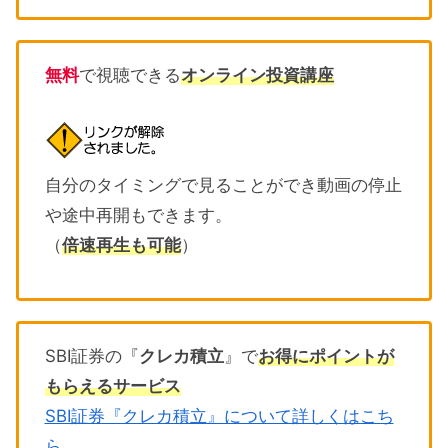
無料
で視聴できる
オンライン投資講座
自分のタイミングで見ることができ動画の停止
や途中再開もできます。
（
倍速再生も可能
）
SBI証券の『
クレカ積立
』で
お得にポイントが
もらえるサービス
SBI証券『クレカ積立』について詳しくはこち
ら