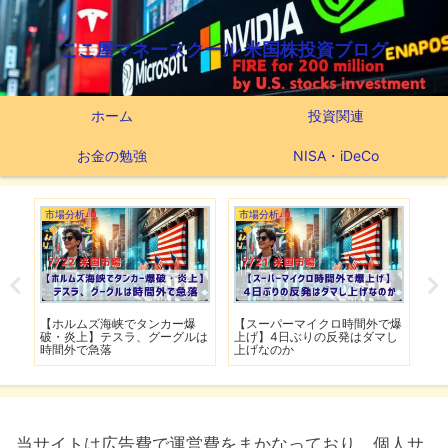
ここ屋マネースクール 米国株投資ブログ
ホーム
投資関連
お金の勉強
NISA・iDeCo
市場分析
市場分析
つ
滅】
【ホルムズ海峡でタンカー爆
【スーパーマイクロ時間外で爆
【
性も
破・炎上】テスラ、グーグルは
上げ】4日ぶりの反発はダマし
つ
時間外で急落
上げなのか
実
当サイトは広告費で運営費をまかなっており、個人サ