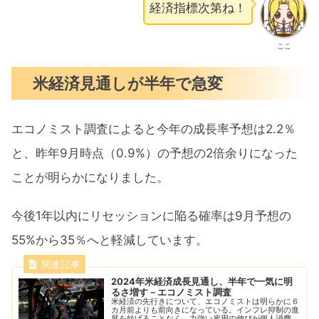
経済指標次第ね！
ここ
米経済見通しが半年で急変
エコノミスト調査によると今年の成長率予想は2.2％
と、昨年9月時点（0.9%）の予想の2倍余りになった
ことが明らかになりました。
今後1年以内にリセッションに陥る確率は9月予想の
55%から35％へと軽減しています。
2024年米経済成長見通し、半年で一気に明
るさ増す－エコノミスト調査
米経済の先行きについて、エコノミストは明らかに６
カ月前よりも前向きになっている。インフレ抑制の進
展を妨げることなく、力強い雇用の伸びが個人消費と