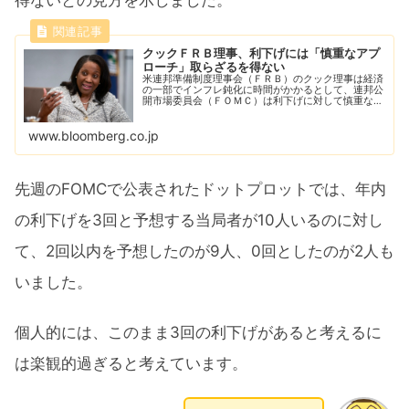
得ないとの見方を示しました。
クックＦＲＢ理事、利下げには「慎重なアプ
ローチ」取らざるを得ない
米連邦準備制度理事会（ＦＲＢ）のクック理事は経済
の一部でインフレ鈍化に時間がかかるとして、連邦公
開市場委員会（ＦＯＭＣ）は利下げに対して慎重なア
プローチを取らざるを得ないとの見方を示した。
www.bloomberg.co.jp
先週のFOMCで公表されたドットプロットでは、年内
の利下げを3回と予想する当局者が10人いるのに対し
て、2回以内を予想したのが9人、0回としたのが2人も
いました。
個人的には、このまま3回の利下げがあると考えるに
は楽観的過ぎると考えています。