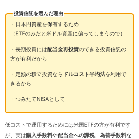
投資信託を選んだ理由
・日本円資産を保有するため
（ETFのみだと米ドル資産に偏ってしまうので）
・長期投資には
配当金再投資
のできる投資信託の
方が有利だから
・定額の積立投資なら
ドルコスト平均法
を利用で
きるから
・つみたてNISAとして
低コストで運用するためには米国ETFの方が有利です
が、実は
購入手数料
や
配当金への課税
、
為替手数料
な