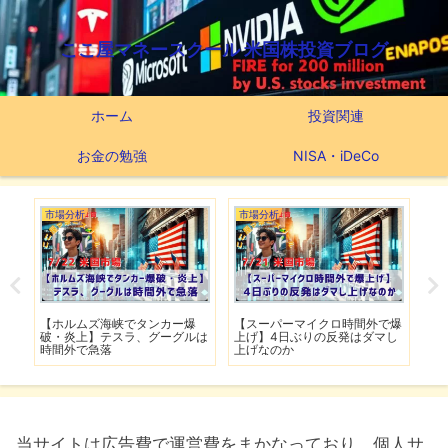
ここ屋マネースクール 米国株投資ブログ
ホーム
投資関連
お金の勉強
NISA・iDeCo
市場分析
市場分析
つ
滅】
【ホルムズ海峡でタンカー爆
【スーパーマイクロ時間外で爆
【
性も
破・炎上】テスラ、グーグルは
上げ】4日ぶりの反発はダマし
つ
時間外で急落
上げなのか
実
当サイトは広告費で運営費をまかなっており、個人サ