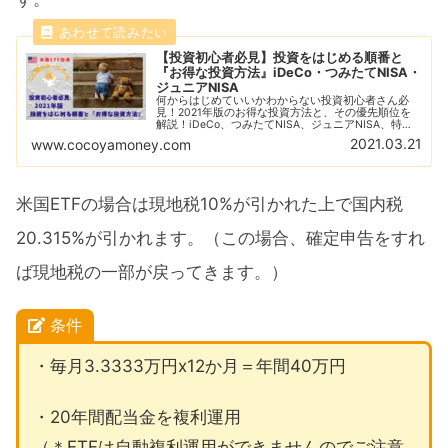
【投資初心者必見】投資をはじめる順番と
『お得な投資方法』iDeCo・つみたてNISA・
ジュニアNISA
何からはじめていいかわからない投資初心者さん必
見！2021年版のお得な投資方法と、その優先順位を
解説！iDeCo、つみたてNISA、ジュニアNISA、特別
口座と、それぞれの特徴とお得度、メリットとデメリ
2021.03.21
www.cocoyamoney.com
ットを含めてをわかりやすく説明します。
米国ETFの場合は現地税10%が引かれた上で国内税
20.315%が引かれます。（この場合、確定申告をすれ
ば現地税の一部が戻ってきます。）
条件
・毎月3.3333万円x12か月＝年間40万円
・20年間配当金を複利運用
（＊ETFは自動複利運用ができませんのでご注意