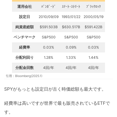
運用会社
ﾊﾞﾝｶﾞｰﾄﾞ
ｽﾃｰﾄ･ｽﾄﾘｰﾄ
ﾌﾞﾗｯｸﾛｯｸ
設定日
2010/09/09
1993/01/22
2000/05/19
純資産総額
$591.503B
$630.517B
$591.422B
ベンチマーク
S&P500
S&P500
S&P500
経費率
0.03%
0.09%
0.03%
分配利回り
1.28%
1.33%
1.44%
分配金回数
4回/年
4回/年
4回/年
引用：Bloomberg(2025.1)
SPYがもっとも設定日が古く時価総額も最大です。
経費率は高いですが世界で最も販売されているETFで
す。