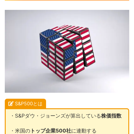
S&P500とは
・S&Pダウ・ジョーンズが算出している
株価指数
・米国の
トップ企業500社
に連動する