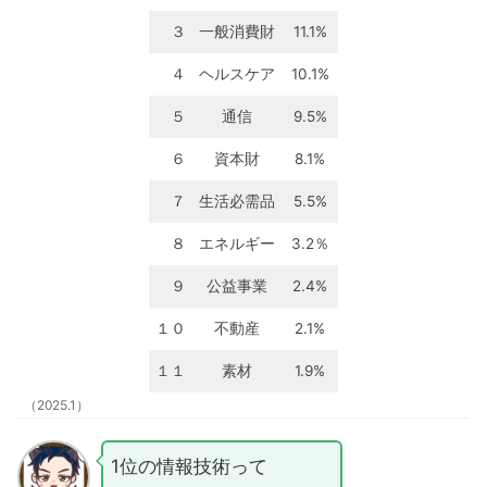
３
一般消費財
11.1%
４
ヘルスケア
10.1%
５
通信
9.5%
６
資本財
8.1%
７
生活必需品
5.5%
８
エネルギー
3.2％
９
公益事業
2.4%
１０
不動産
2.1%
１１
素材
1.9%
（2025.1）
1位の情報技術って