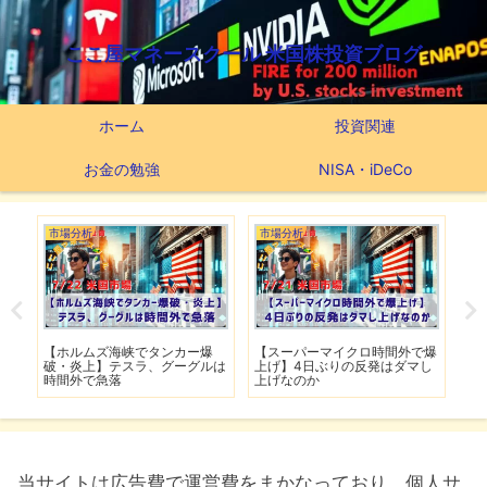
ここ屋マネースクール 米国株投資ブログ
ホーム
投資関連
お金の勉強
NISA・iDeCo
市場分析
市場分析
つ
滅】
【ホルムズ海峡でタンカー爆
【スーパーマイクロ時間外で爆
【
性も
破・炎上】テスラ、グーグルは
上げ】4日ぶりの反発はダマし
つ
時間外で急落
上げなのか
実
当サイトは広告費で運営費をまかなっており、個人サ