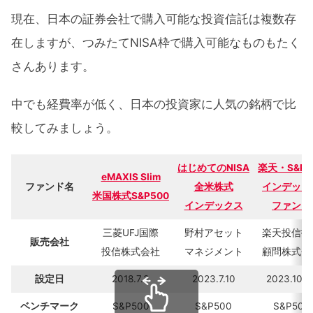
現在、日本の証券会社で購入可能な投資信託は複数存
在しますが、つみたてNISA枠で購入可能なものもたく
さんあります。
中でも経費率が低く、日本の投資家に人気の銘柄で比
較してみましょう。
はじめてのNISA
楽天・S&P5
eMAXIS Slim
ファンド名
全米株式
インデック
米国株式S&P500
インデックス
ファンド
三菱UFJ国際
野村アセット
楽天投信投
販売会社
投信株式会社
マネジメント
顧問株式会
設定日
2018.7.3
2023.7.10
2023.10.2
ベンチマーク
S&P500
S&P500
S&P500