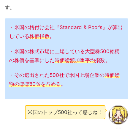
す。
・米国の格付け会社『Standard & Poor’s』が算出
している
株価指数
。
・米国の株式市場に上場している大型株500銘柄
の株価を基準にした
時価総額加重平均
指数。
・その選出された500社で米国上場企業の
時価総
額のほぼ80％を占める
。
米国のトップ500社って感じね！
ここ