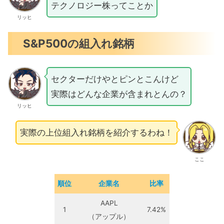
テクノロジー株ってことか
リッヒ
S&P500の組入れ銘柄
セクターだけやとピンとこんけど
実際はどんな企業が含まれとんの？
リッヒ
実際の上位組入れ銘柄を紹介するわね！
ここ
順位
企業名
比率
AAPL
1
7.42%
（アップル）