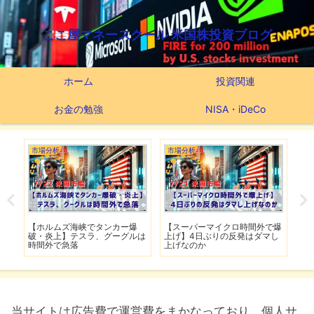
ここ屋マネースクール 米国株投資ブログ
ホーム
投資関連
お金の勉強
NISA・iDeCo
市場分析
市場分析
つ
滅】
【ホルムズ海峡でタンカー爆
【スーパーマイクロ時間外で爆
【
性も
破・炎上】テスラ、グーグルは
上げ】4日ぶりの反発はダマし
つ
時間外で急落
上げなのか
実
当サイトは広告費で運営費をまかなっており、個人サ