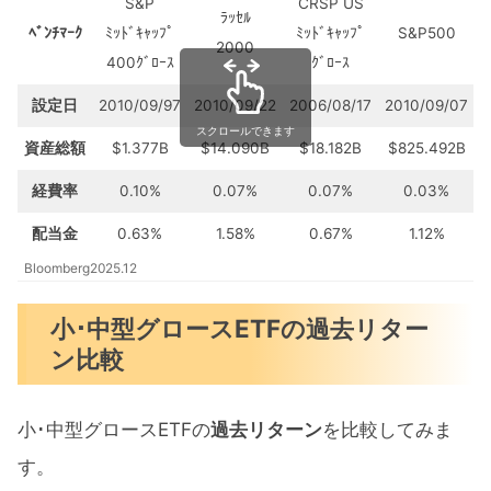
S&P
CRSP US
ﾗｯｾﾙ
ﾍﾞﾝﾁﾏｰｸ
ﾐｯﾄﾞｷｬｯﾌﾟ
ﾐｯﾄﾞｷｬｯﾌﾟ
S&P500
2000
400ｸﾞﾛｰｽ
ｸﾞﾛｰｽ
設定日
2010/09/97
2010/09/22
2006/08/17
2010/09/07
スクロールできます
資産総額
$1.377B
$14.090B
$18.182B
$825.492B
経費率
0.10%
0.07%
0.07%
0.03%
配当金
0.63%
1.58%
0.67%
1.12%
Bloomberg2025.12
小･中型グロースETFの過去リター
ン比較
小･中型グロースETFの
過去リターン
を比較してみま
す。