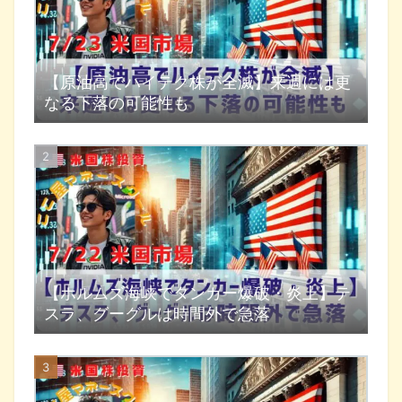
【原油高でハイテク株が全滅】来週には更
なる下落の可能性も
【ホルムズ海峡でタンカー爆破・炎上】テ
スラ、グーグルは時間外で急落