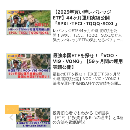
せします！あなたはどのレバレッジETF
に投資する？代表的なレバレッジETFの
紹介と比較を解説！
【2025年買い時レバレッジ
米国ETF
ETF】44ヶ月運用実績公開
『SPXL･TECL･TQQQ･SOXL』
レバレッジETF44ヶ月の運用実績を公
開！SPXL、TECL、TQQQ、SOXLなど人
気のレバレッジETFの気になるパフォー
マンスをお見せします！あなたはどのレ
バレッジETFに投資する？代表的なレバ
レッジETFの紹介と比較を解説！
最強米国ETFを探せ！『VOO・
米国ETF
VIG・VONG』【59ヶ月間の運用
実績公開】
最強のETFを探せ！【米国ETF59ヶ月間
の運用実績公開】VOO・VIG・VONG！
筆者が運用するNISA枠での実績を公開！
3銘柄のチャート比較による今後の米国市
場の値動きを予測！あなたはどのETFが
好み？
投資初心者でもわかる【米国株
（ETF）に投資する５つの理由】と3種
の方法を徹底解説！