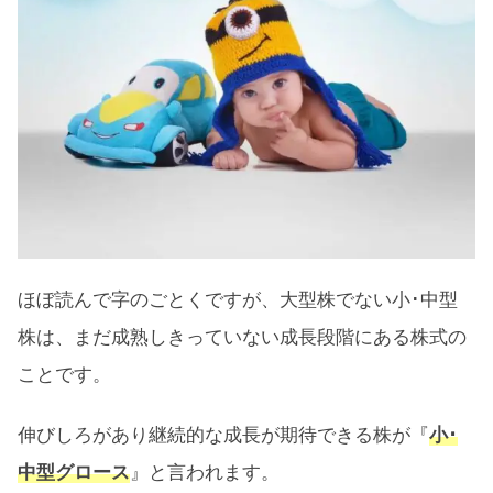
較
小･中型グロースETFのベンチマーク
小･中型グロースETF比較チャート
小型株は相場の先行指標
ほぼ読んで字のごとくですが、大型株でない小･中型
株は、まだ成熟しきっていない成長段階にある株式の
ことです。
伸びしろがあり継続的な成長が期待できる株が『
小･
中型グロース
』と言われます。