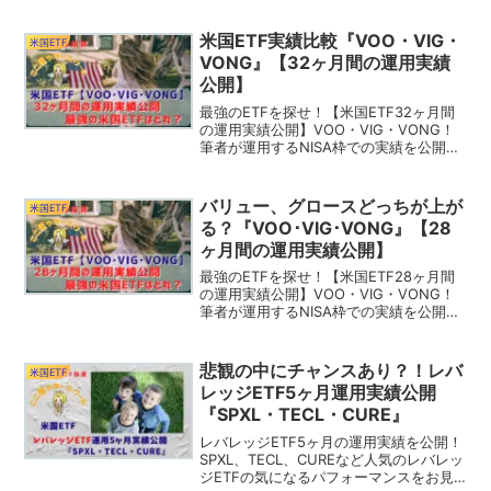
るETF！VT（全世界株式）やS&P500と
の比較もしています！
米国ETF実績比較『VOO・VIG・
米国ETF
VONG』【32ヶ月間の運用実績
公開】
最強のETFを探せ！【米国ETF32ヶ月間
の運用実績公開】VOO・VIG・VONG！
筆者が運用するNISA枠での実績を公開し
ます！3銘柄のチャート比較による今後の
米国市場の値動きを予測！あなたはどの
ETFが好み？
バリュー、グロースどっちが上が
米国ETF
る？『VOO･VIG･VONG』【28
ヶ月間の運用実績公開】
最強のETFを探せ！【米国ETF28ヶ月間
の運用実績公開】VOO・VIG・VONG！
筆者が運用するNISA枠での実績を公開し
ます！3銘柄のチャート比較による今後の
米国市場の値動きを予測！あなたはどの
ETFが好み？
悲観の中にチャンスあり？！レバ
米国ETF
レッジETF5ヶ月運用実績公開
『SPXL・TECL・CURE』
レバレッジETF5ヶ月の運用実績を公開！
SPXL、TECL、CUREなど人気のレバレッ
ジETFの気になるパフォーマンスをお見