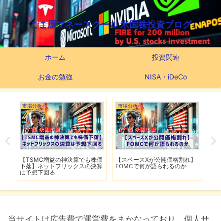
ここ屋マネースクール 米国株投資ブログ
ホーム
投資関連
お金の勉強
NISA・iDeCo
市場分析
市場分析
市
【TSMC増益の神決算でも株価
【スペースXが公開価格割れ】
【
戦に
下落】ネットフリックスの決算
FOMCで何が語られるのか
迎
は予想下回る
ー
当サイトは広告費で運営費をまかなっており、個人サ