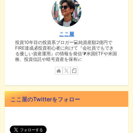
ここ屋
投資10年目の投資系ブロガー💻純資産額2億円で
FIRE達成💰投資初心者に向けて『会社員でもでき
る優しい資産運用』の情報を発信🔰米国ETFや米国
株、投資信託や暗号資産を保有📈
ここ屋のTwitterをフォロー