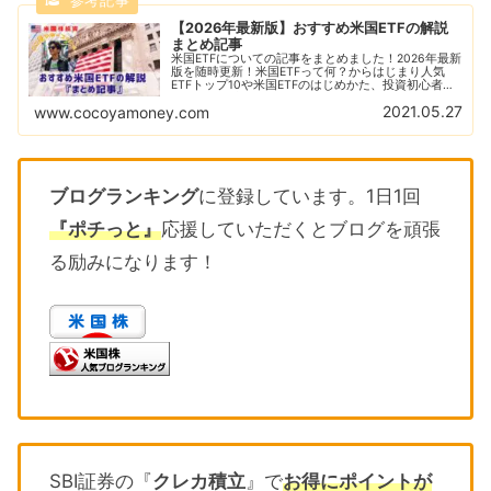
【2026年最新版】おすすめ米国ETFの解説
まとめ記事
米国ETFについての記事をまとめました！2026年最新
版を随時更新！米国ETFって何？からはじまり人気
ETFトップ10や米国ETFのはじめかた、投資初心者に
ありがちな失敗例なども解説！おすすめの米国ETFの
2021.05.27
www.cocoyamoney.com
比較解説も随時更新！
ブログランキング
に登録しています。1日1回
『ポチっと』
応援していただくとブログを頑張
る励みになります！
SBI証券の『
クレカ積立
』で
お得にポイントが