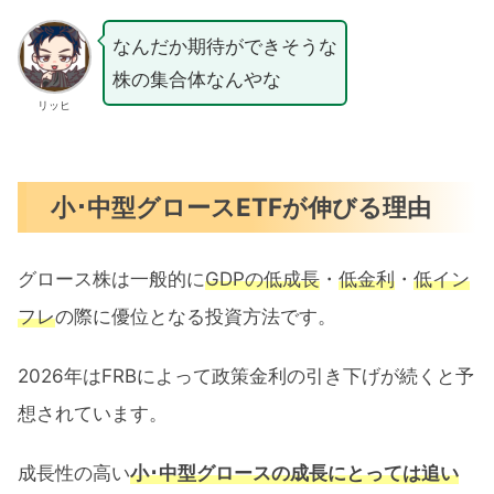
なんだか期待ができそうな
株の集合体なんやな
リッヒ
小･中型グロースETFが伸びる理由
グロース株は一般的に
GDPの低成長
・
低金利
・
低イン
フレ
の際に優位となる投資方法です。
2026年はFRBによって政策金利の引き下げが続くと予
想されています。
成長性の高い
小･中型グロースの成長にとっては追い