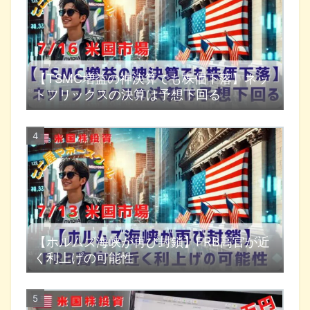
【TSMC増益の神決算でも株価下落】ネッ
トフリックスの決算は予想下回る
【ホルムズ海峡が再び封鎖】FRB高官が近
く利上げの可能性