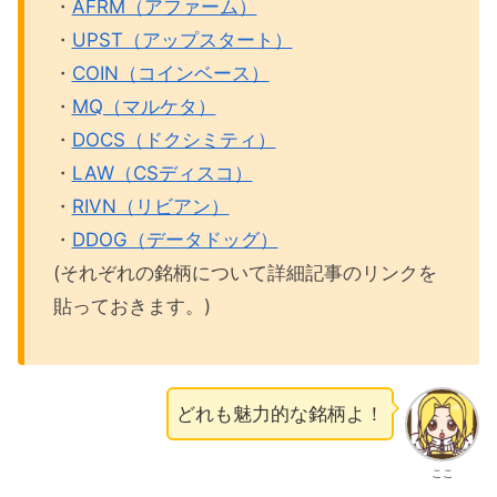
・
AFRM（アファーム）
DOCS（ドクシミティ）チャート分析
・
UPST（アップスタート）
・
COIN（コインベース）
LAW（CSディスコ）チャート分析
・
MQ（マルケタ）
RIVN（リビアン）チャート分析
・
DOCS（ドクシミティ）
DDOG（データドッグ）チャート分析
・
LAW（CSディスコ）
・
RIVN（リビアン）
2024年2月テンバガー候補のパフォーマン
・
DDOG（データドッグ）
スまとめ
(それぞれの銘柄について詳細記事のリンクを
貼っておきます。)
どれも魅力的な銘柄よ！
ここ