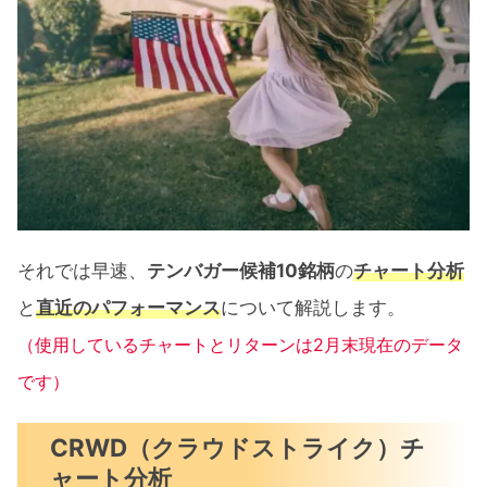
それでは早速、
テンバガー候補10銘柄
の
チャート分析
と
直近のパフォーマンス
について解説します。
（使用しているチャートとリターンは2月末現在のデータ
です）
CRWD（クラウドストライク）チ
ャート分析