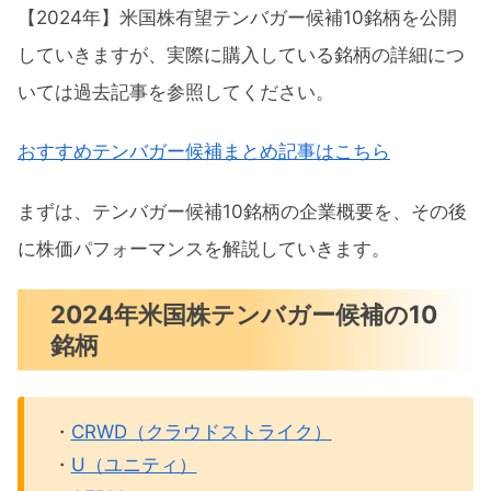
【2024年】米国株有望テンバガー候補10銘柄を公開
LAW（CSディスコ）概要
していきますが、実際に購入している銘柄の詳細につ
RIVN（リビアン）概要
いては過去記事を参照してください。
DDOG（データドッグ）概要
おすすめテンバガー候補まとめ記事はこちら
米国株有望テンバガー候補10銘柄パフォー
マンス
まずは、テンバガー候補10銘柄の企業概要を、その後
CRWD（クラウドストライク）チャー
に株価パフォーマンスを解説していきます。
ト分析
2024年米国株テンバガー候補の10
U（ユニティ）チャート分析
銘柄
AFRM（アファーム）チャート分析
UPST（アップスタート）チャート分析
・
CRWD（クラウドストライク）
COIN（コインベース）チャート分析
・
U（ユニティ）
MQ（マルケタ）チャート分析