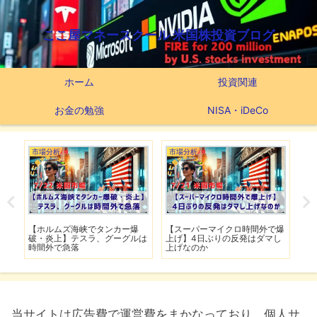
ここ屋マネースクール 米国株投資ブログ
ホーム
投資関連
お金の勉強
NISA・iDeCo
市場分析
市場分析
つ
滅】
【ホルムズ海峡でタンカー爆
【スーパーマイクロ時間外で爆
【
性も
破・炎上】テスラ、グーグルは
上げ】4日ぶりの反発はダマし
つ
時間外で急落
上げなのか
実
当サイトは広告費で運営費をまかなっており、個人サ