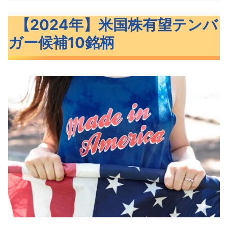
【2024年】米国株有望テンバガー候補10銘
【2024年】米国株有望テンバ
柄
ガー候補10銘柄
2024年米国株テンバガー候補の10銘柄
【2024年】米国株有望テンバガー候補10銘
柄概要
CRWD（クラウドストライク）概要
U（ユニティ）概要
AFRM（アファーム）概要
UPST（アップスタート）概要
COIN（コインベース）概要
MQ（マルケタ）概要
DOCS（ドクシミティ）概要