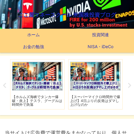
ここ屋マネースクール 米国株投資ブログ
ホーム
投資関連
お金の勉強
NISA・iDeCo
市場分析
市場分析
つ
滅】
【ホルムズ海峡でタンカー爆
【スーパーマイクロ時間外で爆
【
性も
破・炎上】テスラ、グーグルは
上げ】4日ぶりの反発はダマし
つ
時間外で急落
上げなのか
実
当サイトは広告費で運営費をまかなっており、個人サ