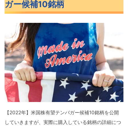
ガー候補10銘柄
【2022年】米国株有望テンバガー候補10銘
柄紹介
CRWD（クラウドストライク）概要
U（ユニティ）概要
AFRM（アファーム）概要
NAPA（ザ・ダックホーン・ポートフォ
リオ）概要
COIN（コインベース）概要
MQ（マルケタ）概要
DOCS（ドクシミティー）概要
【2022年】米国株有望テンバガー候補10銘柄を公開
LAW（CSディスコ）概要
していきますが、実際に購入している銘柄の詳細につ
RIVN（リビアン）概要