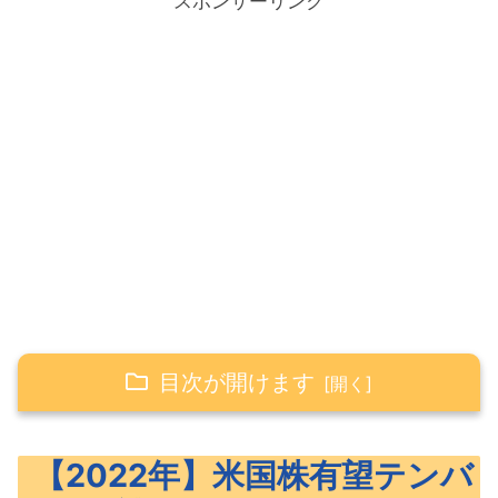
スポンサーリンク
目次が開けます
【2022年】米国株有望テンバガー候補10銘
【2022年】米国株有望テンバ
柄