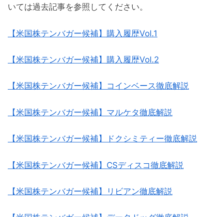
いては過去記事を参照してください。
DDOG（データドッグ）概要
【米国株テンバガー候補】購入履歴Vol.1
米国株有望テンバガー候補10銘柄パフォー
マンス
【米国株テンバガー候補】購入履歴Vol.2
CRWD（クラウドストライク）
【米国株テンバガー候補】コインベース徹底解説
U（ユニティ）
AFRM（アファーム）
【米国株テンバガー候補】マルケタ徹底解説
NAPA（ザ・ダックホーン・ポートフォ
【米国株テンバガー候補】ドクシミティー徹底解説
リオ）
COIN（コインベース）
【米国株テンバガー候補】CSディスコ徹底解説
MQ（マルケタ）
【米国株テンバガー候補】リビアン徹底解説
DOCS（ドクシミティー）
LAW（CSディスコ）