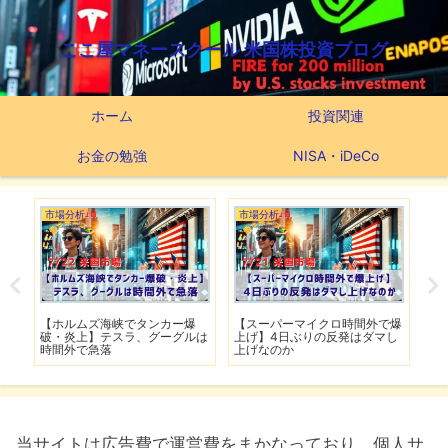
ここ屋マネースクール 米国株投資ブログ
ホーム
投資関連
お金の勉強
NISA・iDeCo
市場分析
市場分析
つ
滅】
【ホルムズ海峡でタンカー爆
【スーパーマイクロ時間外で爆
【
性も
破・炎上】テスラ、グーグルは
上げ】4日ぶりの反発はダマし
つ
時間外で急落
上げなのか
実
当サイトは広告費で運営費をまかなっており、個人サ