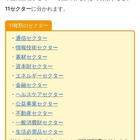
11セクター
に分かれます。
11種類のセクター
・
通信セクター
・
情報技術セクター
・
素材セクター
・
資本財セクター
・
エネルギーセクター
・
金融セクター
・
ヘルスケアセクター
・
公益事業セクター
・
不動産セクター
・
一般消費財セクター
・
生活必需品セクター