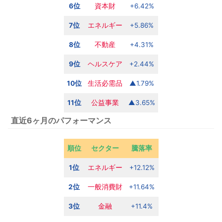
6位
資本財
+6.42%
7位
エネルギー
+5.86%
8位
不動産
+4.31%
9位
ヘルスケア
+2.44%
10位
生活必需品
▲1.79%
11位
公益
事業
▲3.65%
直近6ヶ月のパフォーマンス
順位
セクター
騰落率
1位
エネルギー
+12.12%
2位
一般消費財
+11.64%
3位
金融
+11.4%