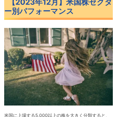
【2023年12月】米国株セクタ
マンス
ー別パフォーマンス
【1ヶ月】セクター別パフォーマンス
【3ヶ月】セクター別パフォーマンス
【6ヶ月】セクター別パフォーマンス
【1年】セクター別パフォーマンス
おすすめのセクターETF11銘柄リターン比較
おすすめのセクターETF11銘柄
米国株12月のセクター別パフォーマンス ま
とめ
米国に上場する5,000以上の株を大きく分類すると、