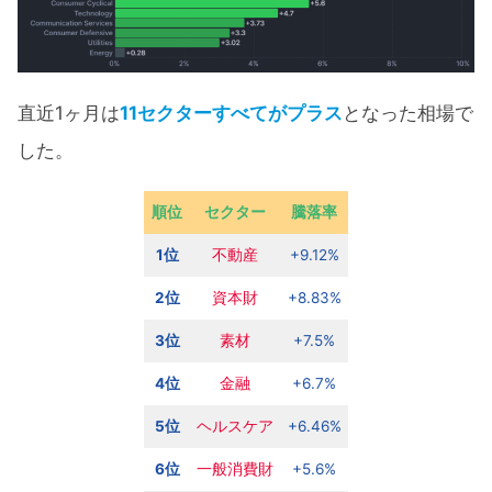
直近1ヶ月は
11セクターすべてがプラス
となった相場で
した。
順位
セクター
騰落率
1位
不動産
+9.12%
2位
資本財
+8.83%
3位
素材
+7.5%
4位
金融
+6.7%
5位
ヘルスケア
+6.46%
6位
一般消費財
+5.6%