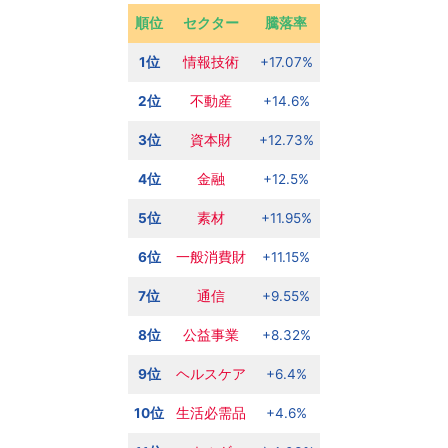
順位
セクター
騰落率
1位
情報技術
+17.07%
2位
不動産
+14.6%
3位
資本財
+12.73%
4位
金融
+12.5%
5位
素材
+11.95%
6位
一般消費財
+11.15%
7位
通信
+9.55%
8位
公益事業
+8.32%
9位
ヘルスケア
+6.4%
10位
生活必需品
+4.6%