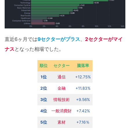
直近6ヶ月では
9セクターがプラス
、
2セクターがマイ
ナス
となった相場でした。
順位
セクター
騰落率
1位
通信
+12.75%
2位
金融
+11.83%
3位
情報技術
+9.56%
4位
一般消費財
+7.42%
5位
素材
+7.16％