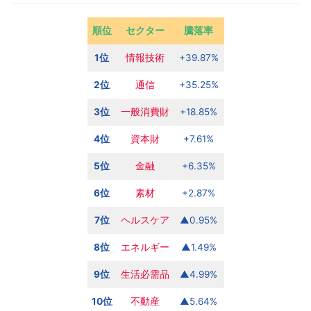
順位
セクター
騰落率
1位
情報技術
+39.87%
2位
通信
+35.25%
3位
一般消費財
+18.85%
4位
資本財
+7.61%
5位
金融
+6.35%
6位
素材
+2.87%
7位
ヘルスケア
▲0.95%
8位
エネルギー
▲1.49%
9位
生活必需品
▲4.99%
10位
不動産
▲5.64%