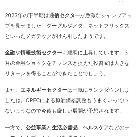
ここ
2023年の下半期は
通信セクター
が急激なジャンプアッ
プを見せました。グーグルやメタ、ネットフリックス
といったメガテックがけん引したようです。
金融
や
情報技術セクター
も順調に上昇しています。3
月の金融ショックをチャンスと捉えた投資家は大きな
リターンを得ることができたことでしょう。
また、
エネルギーセクター
は一気にランクダウンしま
したね。OPECによる原油価格調整もうまくいってい
ないようなので今後も厳しい展開が予想されます。
一方で、
公益事業
と
生活必需品
、
ヘルスケア
などのデ