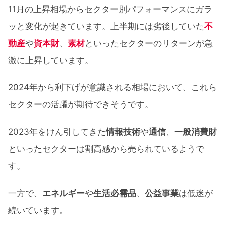
11月の上昇相場からセクター別パフォーマンスにガラ
ッと変化が起きています。上半期には劣後していた
不
動産
や
資本財
、
素材
といったセクターのリターンが急
激に上昇しています。
2024年から利下げが意識される相場において、これら
セクターの活躍が期待できそうです。
2023年をけん引してきた
情報技術
や
通信
、
一般消費財
といったセクターは割高感から売られているようで
す。
一方で、
エネルギー
や
生活必需品
、
公益事業
は低迷が
続いています。