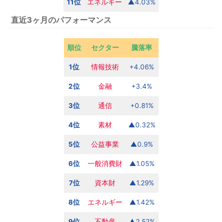
11位
エネルギー
▲4.03%
直近3ヶ月のパフォーマンス
順位
セクター
騰落率
1位
情報技術
+4.06%
2位
金融
+3.4%
3位
通信
+0.81%
4位
素材
▲0.32%
5位
公益事業
▲0.9%
6位
一般消費財
▲1.05%
7位
資本財
▲1.29%
8位
エネルギー
▲1.42%
9位
不動産
▲2.52%