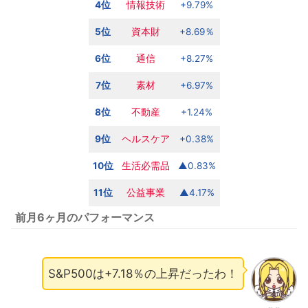
4位
情報技術
+9.79%
5位
資本財
+8.69％
6位
通信
+8.27%
7位
素材
+6.97%
8位
不動産
+1.24%
9位
ヘルスケア
+0.38%
10位
生活必需品
▲0.83%
11位
公益
事業
▲4.17%
前月6ヶ月のパフォーマンス
S&P500は+7.18％の上昇だったわ！