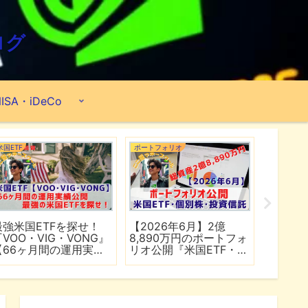
ログ
ISA・iDeCo
米国ETF
ポートフォリオ
市場分析
最強米国ETFを探せ！
【2026年6月】2億
【マイ
『VOO・VIG・VONG』
8,890万円のポートフォ
爆上げ
【66ヶ月間の運用実績
リオ公開『米国ETF・個
マゾン
公開】
別株・投資信託』
れる