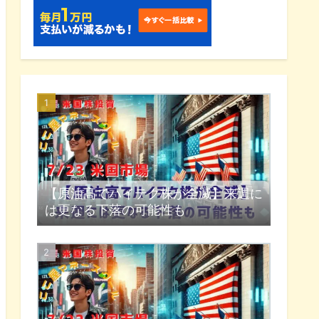
【原油高でハイテク株が全滅】来週に
は更なる下落の可能性も