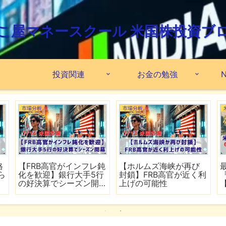
こ屋マネースクール 米国株投資ブ
投資関連
お金の勉強
N
市場分析
市場分析
格
【FRB高官がインフレ鈍
【ホルムズ海峡が再び
ら
化を歓迎】銀行大手5行
封鎖】FRB高官が近く利
の好決算でシーズン開
上げの可能性
幕