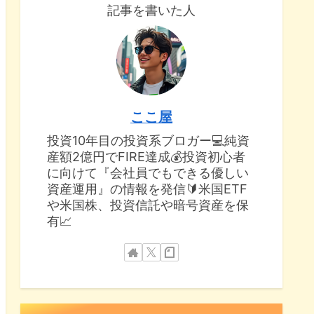
記事を書いた人
ここ屋
投資10年目の投資系ブロガー💻純資
産額2億円でFIRE達成💰投資初心者
に向けて『会社員でもできる優しい
資産運用』の情報を発信🔰米国ETF
や米国株、投資信託や暗号資産を保
有📈