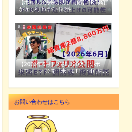
【ホルムズ海峡が再び封鎖】FRB高官
が近く利上げの可能性
【2026年6月】2億8,890万円のポー
トフォリオ公開『米国ETF・個別株・
投資信託』
お問い合わせはこちら