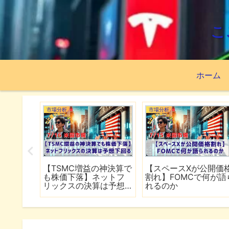
こ
ホーム
市場分析
市場分析
続でイラ
【TSMC増益の神決算で
【スペースXが公開価
は全面
も株価下落】ネットフ
割れ】FOMCで何が語
行
リックスの決算は予想
れるのか
下回る