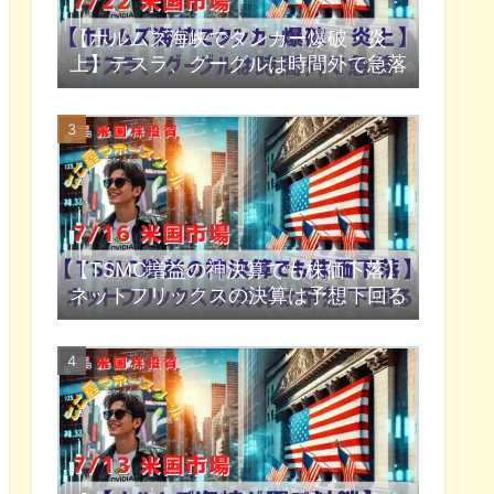
【ホルムズ海峡でタンカー爆破・炎
上】テスラ、グーグルは時間外で急落
【TSMC増益の神決算でも株価下落】
ネットフリックスの決算は予想下回る