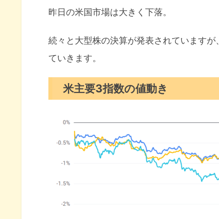
10年債利回り（長期金利）
昨日の米国市場は大きく下落。
S&P500ヒートマップ
セクター別パフォーマンス
続々と大型株の決算が発表されていますが
ていきます。
S&P500チャート分析
米国市場のトピックス
米主要3指数の値動き
テスラ決算発表アフターで株価
TSMCが特定顧客への出荷停止
中古住宅販売件数は14年ぶり低
10月の注目イベントについて
まとめ