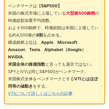
ベンチマークは【
S&P500】
米国の株式市場に上場している
大型株500銘柄
の
時価総額加重平均指数。
およそ500銘柄で、時価総額は米国に上場してい
る約4,000株の
8割
を占める。
構成銘柄上位は、
Apple
、
Microsoft
、
Amazon
、
Tesla
、
Alphabet（Google）
、
NVIDIA
。
米国全体の株価指数
と言っても過言ではない。
SPYとIVVは同じS&P500がベンチマーク。
米国株式全体をベンチマークとする
VTIとはほぼ
同等の値動き
をする。
VTIについて詳しくはこちらの記事