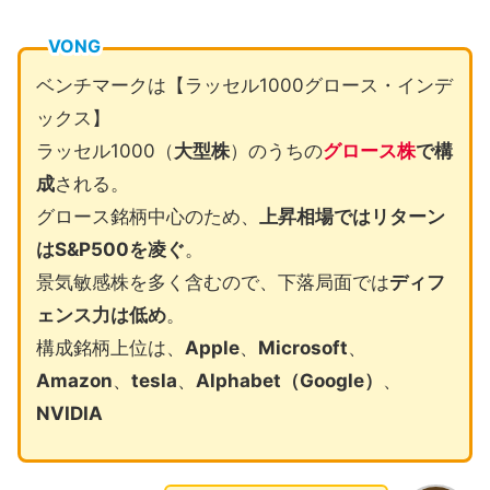
VONG
ベンチマークは【ラッセル1000グロース・インデ
ックス】
ラッセル1000（
大型株
）のうちの
グロース株
で構
成
される。
グロース銘柄中心のため、
上昇相場ではリターン
はS&P500を凌ぐ
。
景気敏感株を多く含むので、下落局面では
ディフ
ェンス力は低め
。
構成銘柄上位は、
Apple
、
Microsoft
、
Amazon
、
tesla
、
Alphabet（Google）
、
NVIDIA