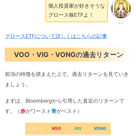
個人投資家が好きそうな
グロース株ETFよ！
ここ
グロースETFについて詳しくはこちらの記事
VOO・VIG・VONGの過去リターン
前項の特徴を踏まえた上で、過去リターンを見ていき
ましょう。
まずは、
Bloomberg
から引用した直近のリターンで
す。（
赤
がワースト
青
がベスト）
リターン
VOO
VIG
VONG