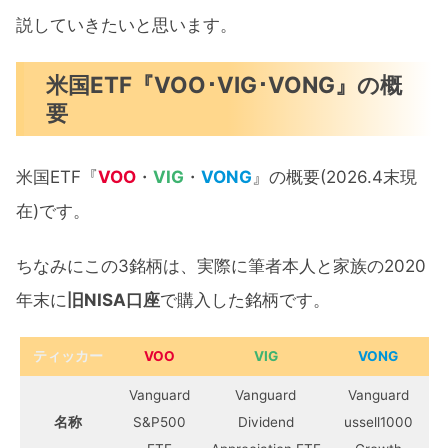
説していきたいと思います。
米国ETF『VOO･VIG･VONG』の概
要
米国ETF『
VOO
・
VIG
・
VONG
』の概要(2026.4末現
在)です。
ちなみにこの3銘柄は、実際に筆者本人と家族の2020
年末に
旧NISA口座
で購入した銘柄です。
ティッカー
VOO
VIG
VONG
Vanguard
Vanguard
Vanguard
名称
S&P500
Dividend
ussell1000