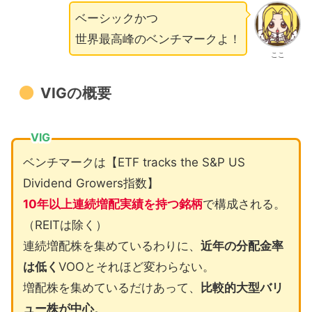
ベーシックかつ
世界最高峰のベンチマークよ！
ここ
VIGの概要
VIG
ベンチマークは【ETF tracks the S&P US
Dividend Growers指数】
10年以上連続増配実績を持つ銘柄
で構成される。
（REITは除く）
連続増配株を集めているわりに、
近年の分配金率
は低く
VOOとそれほど変わらない。
増配株を集めているだけあって、
比較的大型バリ
ュー株が中心
。