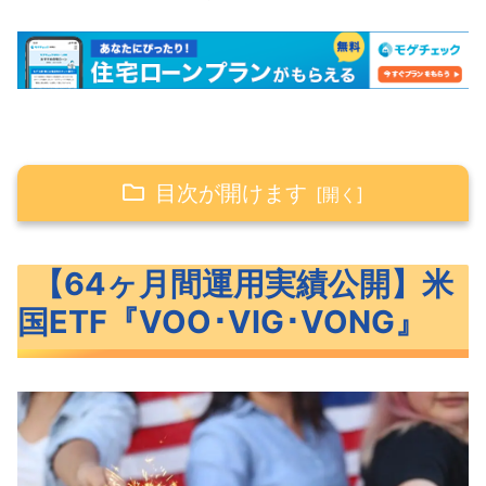
目次が開けます
【64ヶ月間運用実績公開】米国ETF『VOO･
【64ヶ月間運用実績公開】米
VIG･VONG』
国ETF『VOO･VIG･VONG』
米国ETF『VOO･VIG･VONG』の概要
VOO･VIG･VONGのベンチマークと特
徴
VOO・VIG・VONGの過去リターン