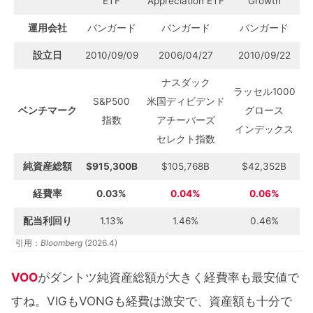
ETF
Appreciation ETF
Growth
運用会社
バンガード
バンガード
バンガード
設立日
2010/09/09
2006/04/27
2010/09/22
ナスダック
ラッセル1000
S&P500
米国ディビデンド
ベンチマーク
グロース
指数
アチーバーズ
インデックス
セレクト指数
純資産総額
$915,300B
$105,768B
$42,352B
経費率
0.03%
0.04%
0.06%
配当利回り
1.13%
1.46%
0.46%
引用：
Bloomberg
(2026.4)
VOO
がダントツ純資産総額が大きく経費率も最安値で
すね。VIGもVONGも経費は激安で、資産額も十分で