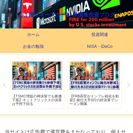
ここ屋マネースクール 米国株投資ブログ
ホーム
投資関連
お金の勉強
NISA・iDeCo
市場分析
米国ETF
市
を歓
【ホルムズ海峡が再び封鎖】
最強米国ETFを探せ！『VOO・
【
シ
FRB高官が近く利上げの可能性
VIG・VONG』【66ヶ月間の運
入
用実績公開】
L
当サイトは広告費で運営費をまかなっており、個人サ