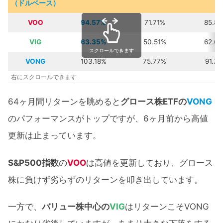
（ドルベース）
VOO
94.57%
71.71%
85.8
VIG
63.35%
50.51%
62.6
スクロールできます
VONG
103.18%
75.77%
91.7
右にスクロールできます
64ヶ月間リターンを眺めると
グロース株ETFの
VONG
のパフォーマンスがトップですが、6ヶ月前から高値
更新は止まっています。
S&P500指数
の
VOO
は高値を更新しており、グロース
株に負けず劣らずのリターンを叩き出しています。
一方で、
バリュー株中心の
VIG
はリターンこそVONG