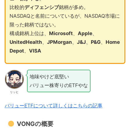
比較的
ディフェンシブ
銘柄が多め。
NASDAQと名前についているが、NASDAQ市場に
限った銘柄ではない。
構成銘柄上位は、
Microsoft
、
Apple
、
UnitedHealth
、
JPMorgan
、
J&J
、
P&G
、
Home
Depot
、
VISA
地味やけど底堅い
バリュー株寄りのETFやな
リッヒ
バリューETFについて詳しくはこちらの記事
VONGの概要