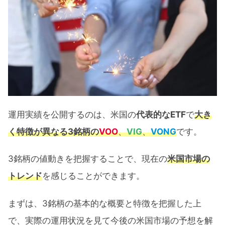
VOO・VIG・VONGの運用実績【64ヶ
月間】
為替によるリターン
VOO・VIG・VONGのリターン推移
VOO･VIG･VONGの値動きに見える米国市
場の展望
運用実績を公開するのは、米国の
代表的なETF
で
大き
VOO･VIG･VONGのチャート比較
く特徴が異なる3銘柄
の
VOO
、
VIG
、
VONG
です。
1ヶ月リターンの推移による今後の米国
市場予想
3銘柄の値動きを把握することで、現在の
米国市場の
トレンド
を感じることができます。
VOO･VIG･VONG 64ヶ月間運用実績公開：
まとめ
まずは、3銘柄の基本的な概要と特徴を把握した上
で、実際の運用状況を見て今後の米国市場の予想を解