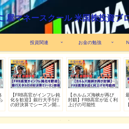
こ屋マネースクール 米国株投資ブ
投資関連
お金の勉強
N
市場分析
市場分析
格
【FRB高官がインフレ鈍
【ホルムズ海峡が再び
ら
化を歓迎】銀行大手5行
封鎖】FRB高官が近く利
の好決算でシーズン開
上げの可能性
幕