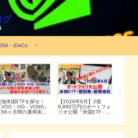
ログ
ISA・iDeCo
米国ETF
ポートフォリオ
市場分析
最強米国ETFを探せ！
【2026年6月】2億
【マイ
『VOO・VIG・VONG』
8,890万円のポートフォ
爆上げ
【66ヶ月間の運用実績
リオ公開『米国ETF・個
マゾン
公開】
別株・投資信託』
れる