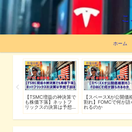
こ
ホーム
市場分析
市場分析
続でイラ
【TSMC増益の神決算で
【スペースXが公開価
は全面
も株価下落】ネットフ
割れ】FOMCで何が語
行
リックスの決算は予想
れるのか
下回る