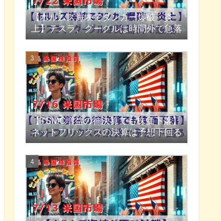
【ホルムズ海峡でタンカー爆破・炎
上】テスラ、グーグルは時間外で急落
【TSMC増益の神決算でも株価下落】
ネットフリックスの決算は予想下回る