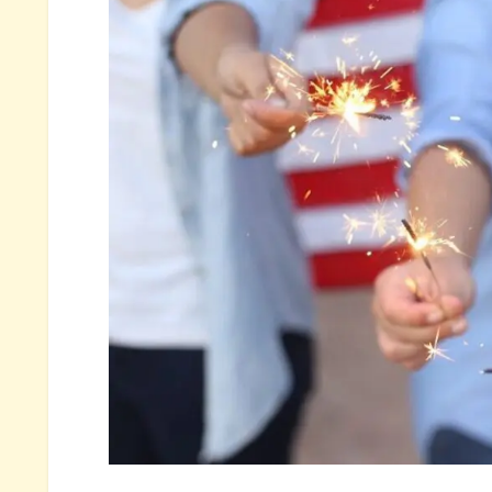
VOO・VIG・VONGのリターン
VOO･VIG･VONGの値動きに見え
VOO･VIG･VONGのチャート比
年初来リターンの推移による今
VOO･VIG･VONG 16ヶ月間運用