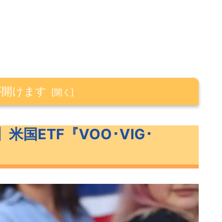
が開けます
OO･VIG･VONG』
国ETF『VOO･VIG･
の概要
クと特徴
ーン
【16ヶ月間】