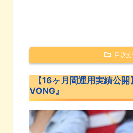
目次
【16ヶ月間運用実績公開】米国ETF『V
【16ヶ月間運用実績公開】米
米国ETF『VOO･VIG･VONG』
VONG』
VOO･VIG･VONGのベンチマー
VOO・VIG・VONGの過去リタ
VOO・VIG・VONGの運用実績
為替によるリターン