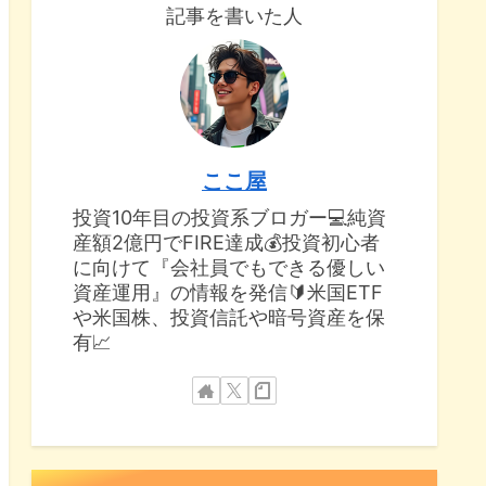
記事を書いた人
ここ屋
投資10年目の投資系ブロガー💻純資
産額2億円でFIRE達成💰投資初心者
に向けて『会社員でもできる優しい
資産運用』の情報を発信🔰米国ETF
や米国株、投資信託や暗号資産を保
有📈