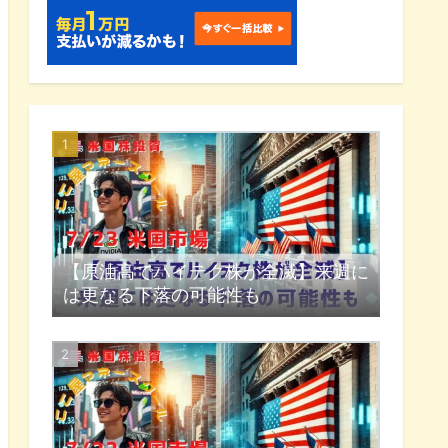
【原油高でハイテク株が全滅】来週に
は更なる下落の可能性も