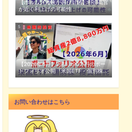
【ホルムズ海峡が再び封鎖】FRB高官
が近く利上げの可能性
【2026年6月】2億8,890万円のポー
トフォリオ公開『米国ETF・個別株・
投資信託』
お問い合わせはこちら