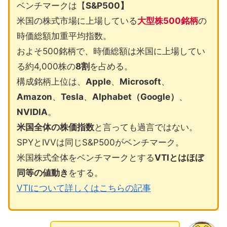
ベンチマークは【
S&P500】
米国の株式市場に上場している
大型株500銘柄
の
時価総額加重平均指数。
およそ500銘柄で、時価総額は米国に上場してい
る約4,000株の
8割
を占める。
構成銘柄上位は、
Apple
、
Microsoft
、
Amazon
、
Tesla
、
Alphabet（Google）
、
NVIDIA
。
米国全体の株価指数
と言っても過言ではない。
SPYとIVVは同じS&P500がベンチマーク。
米国株式全体をベンチマークとする
VTIとはほぼ
同等の値動き
をする。
VTIについて詳しくはこちらの記事