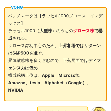
VONG
ベンチマークは【ラッセル1000グロース・インデ
ックス】
ラッセル1000（
大型株
）のうちの
グロース株
で構
成
される。
グロース銘柄中心のため、
上昇相場ではリターン
はS&P500を凌ぐ
。
景気敏感株を多く含むので、下落局面では
ディフ
ェンス力は低め
。
構成銘柄上位は、
Apple
、
Microsoft
、
Amazon
、
tesla
、
Alphabet（Google）
、
NVIDIA