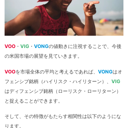
VOO
・
VIG
・
VONG
の値動きに注視することで、今後
の米国市場の展望を見ていきます。
VOO
を市場全体の平均と考えるであれば、
VONG
はオ
フェンシブ銘柄（ハイリスク・ハイリターン）、
VIG
はディフェンシブ銘柄（ローリスク・ローリターン）
と捉えることができます。
そして、その特徴がもたらす相関性は以下のようにな
ります。