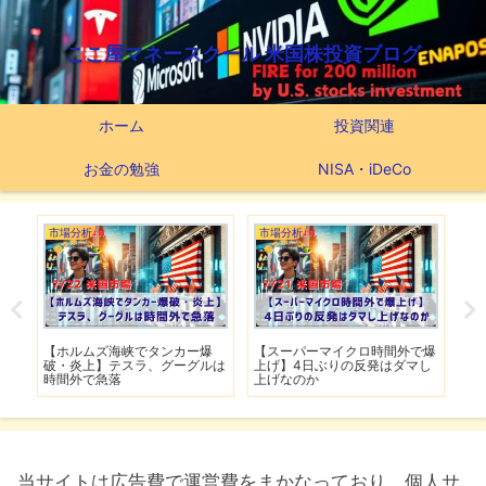
ここ屋マネースクール 米国株投資ブログ
ホーム
投資関連
お金の勉強
NISA・iDeCo
場分析
市場分析
つみたてNISA
ホルムズ海峡でタンカー爆
【スーパーマイクロ時間外で爆
【新NISAの
・炎上】テスラ、グーグルは
上げ】4日ぶりの反発はダマし
つみたてNIS
間外で急落
上げなのか
実績
当サイトは広告費で運営費をまかなっており、個人サ