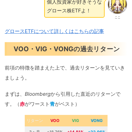
個人投資家が好きそうな
グロース株ETFよ！
ここ
グロースETFについて詳しくはこちらの記事
VOO・VIG・VONGの過去リターン
前項の特徴を踏まえた上で、過去リターンを見ていき
ましょう。
まずは、
Bloomberg
から引用した直近のリターンで
す。（
赤
がワースト
青
がベスト）
リターン
VOO
VIG
VONG