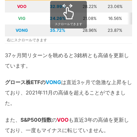
VOO
32.99%
28.22%
23.06%
1
VIG
24.26%
21.08%
16.56%
7
スクロールできます
VONG
35.72%
28.96%
23.87%
9
右にスクロールできます
37ヶ月間リターンを眺めると3銘柄とも高値を更新し
ています。
グロース株ETFの
VONG
は直近3ヶ月で急激な上昇をし
ており、2021年11月の高値を超えることができまし
た。
また、
S&P500指数
の
VOO
も直近3年の高値を更新し
ており、一度もマイナスに転じていません。