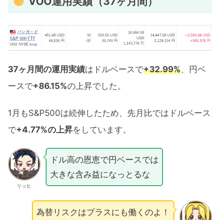
VOO運用実績（37ヶ月間）
37ヶ月間の運用実績
はドルベースで
+32.99%
、円ベ
ースで
+86.15%
の上昇でした。
1月もS&P500は続伸したため、先月比ではドルベース
で
+4.77%の上昇
をしています。
ドル高の恩恵で円ベースでは
大きな含み益になっとるな
リッヒ
為替リスクはプラスにも働くのよ！