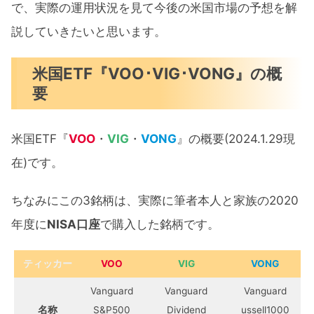
で、実際の運用状況を見て今後の米国市場の予想を解
説していきたいと思います。
米国ETF『VOO･VIG･VONG』の概
要
米国ETF『
VOO
・
VIG
・
VONG
』の概要(2024.1.29現
在)です。
ちなみにこの3銘柄は、実際に筆者本人と家族の2020
年度に
NISA口座
で購入した銘柄です。
ティッカー
VOO
VIG
VONG
Vanguard
Vanguard
Vanguard
名称
S&P500
Dividend
ussell1000