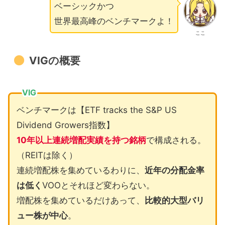
ベーシックかつ
世界最高峰のベンチマークよ！
ここ
VIGの概要
VIG
ベンチマークは【ETF tracks the S&P US
Dividend Growers指数】
10年以上連続増配実績を持つ銘柄
で構成される。
（REITは除く）
連続増配株を集めているわりに、
近年の分配金率
は低く
VOOとそれほど変わらない。
増配株を集めているだけあって、
比較的大型バリ
ュー株が中心
。