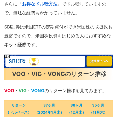
さらに『
お得なドル転方法
』でドル転していますの
で、無駄な経費もかかっていません。
SBI証券は米国ETFの定期買付ができ米国株の取扱数も
豊富ですので、米国株投資をはじめる人に
おすすめな
ネット証券
です。
VOO・VIG・VONGのリターン推移
VOO
・
VIG
・
VONG
のリターン推移を見てみます。
リターン
3
7
ヶ月
36ヶ月
35ヶ月
3
（ドルベース）
（2024年1月末）
（12月末）
（11月末）
（1