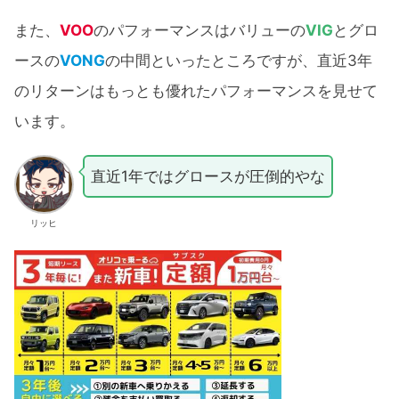
また、
VOO
のパフォーマンスはバリューの
VIG
とグロ
ースの
VONG
の中間といったところですが、直近3年
のリターンはもっとも優れたパフォーマンスを見せて
います。
直近1年ではグロースが圧倒的やな
リッヒ