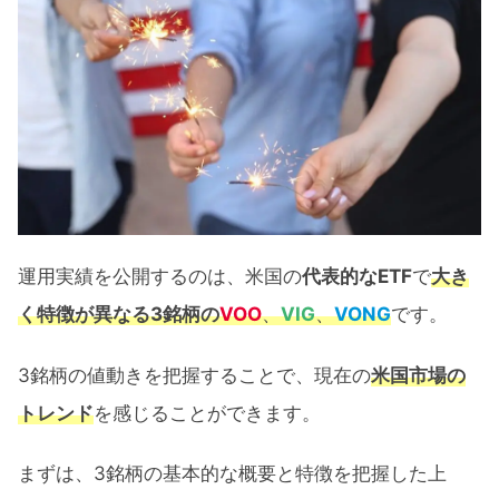
VOO・VIG・VONGの運用実績【37ヶ
月間】
為替によるリターン
VOO・VIG・VONGのリターン推移
VOO･VIG･VONGの値動きに見える米国市
場の展望
運用実績を公開するのは、米国の
代表的なETF
で
大き
VOO･VIG･VONGのチャート比較
く特徴が異なる3銘柄
の
VOO
、
VIG
、
VONG
です。
1ヶ月リターンの推移による今後の米国
市場予想
3銘柄の値動きを把握することで、現在の
米国市場の
トレンド
を感じることができます。
VOO･VIG･VONG 37ヶ月間運用実績公開：
まとめ
まずは、3銘柄の基本的な概要と特徴を把握した上