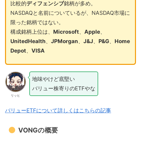
比較的
ディフェンシブ
銘柄が多め。
NASDAQと名前についているが、NASDAQ市場に
限った銘柄ではない。
構成銘柄上位は、
Microsoft
、
Apple
、
UnitedHealth
、
JPMorgan
、
J&J
、
P&G
、
Home
Depot
、
VISA
地味やけど底堅い
バリュー株寄りのETFやな
リッヒ
バリューETFについて詳しくはこちらの記事
VONGの概要