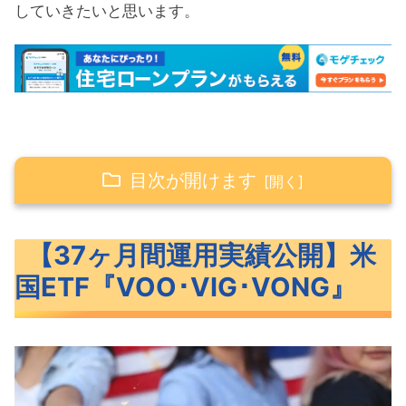
していきたいと思います。
目次が開けます
【37ヶ月間運用実績公開】米国ETF『VOO･
【37ヶ月間運用実績公開】米
VIG･VONG』
国ETF『VOO･VIG･VONG』
米国ETF『VOO･VIG･VONG』の概要
VOO･VIG･VONGのベンチマークと特
徴
VOO・VIG・VONGの過去リターン