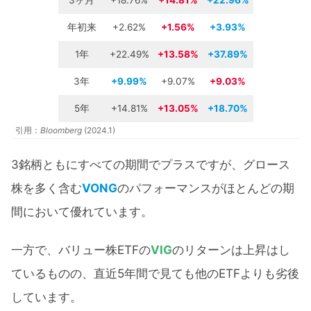
3ヶ月
+18.76%
+14.81%
+22.96%
年初来
+2.62%
+1.56
%
+3.93%
1年
+22.49%
+13.58%
+37.89%
3年
+9.99%
+9.07%
+9.03%
5年
+14.81%
+13.05%
+18.70%
引用：
Bloomberg
(2024.1)
3銘柄ともにすべての期間でプラスですが、グロース
株を多く含む
VONG
のパフォーマンスがほとんどの期
間において優れています。
一方で、バリュー株ETFの
VIG
のリターンは上昇はし
ているものの、直近5年間で見ても他のETFよりも劣後
しています。