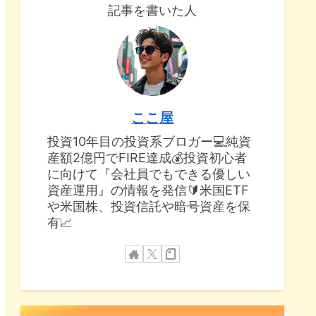
記事を書いた人
ここ屋
投資10年目の投資系ブロガー💻純資
産額2億円でFIRE達成💰投資初心者
に向けて『会社員でもできる優しい
資産運用』の情報を発信🔰米国ETF
や米国株、投資信託や暗号資産を保
有📈