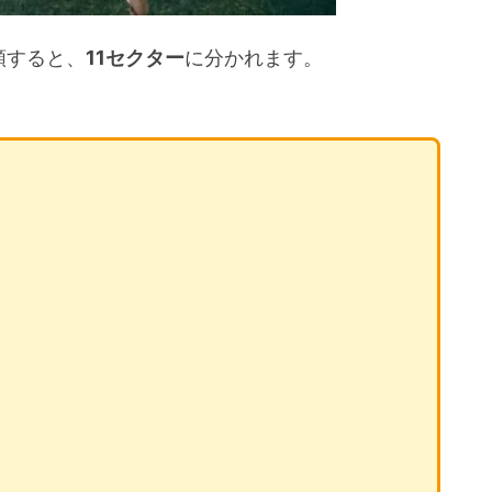
類すると、
11セクター
に分かれます。