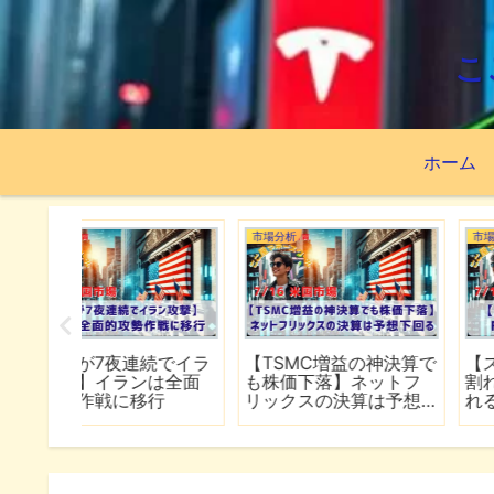
こ
ホーム
市場分析
市場分析
続でイラ
【TSMC増益の神決算で
【スペースXが公開価
は全面
も株価下落】ネットフ
割れ】FOMCで何が語
行
リックスの決算は予想
れるのか
下回る