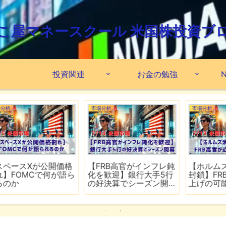
こ屋マネースクール 米国株投資ブ
投資関連
お金の勉強
N
市場分析
市場分析
格
【FRB高官がインフレ鈍
【ホルムズ海峡が再び
ら
化を歓迎】銀行大手5行
封鎖】FRB高官が近く利
の好決算でシーズン開
上げの可能性
幕