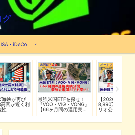
ログ
ISA・iDeCo
米国ETF
ポートフォリオ
市場分析
最強米国ETFを探せ！
【2026年6月】2億
【マイ
『VOO・VIG・VONG』
8,890万円のポートフォ
爆上げ
【66ヶ月間の運用実績
リオ公開『米国ETF・個
マゾン
公開】
別株・投資信託』
れる