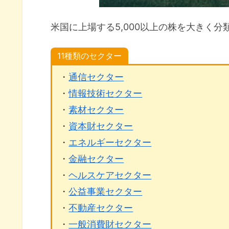
米国に上場する5,000以上の株を大きく分
11種類のセクター
・
通信セクター
・
情報技術セクター
・
素材セクター
・
資本財セクター
・
エネルギーセクター
・
金融セクター
・
ヘルスケアセクター
・
公益事業セクター
・
不動産セクター
・
一般消費財セクター