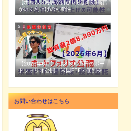
【ホルムズ海峡が再び封鎖】FRB高官
が近く利上げの可能性
【2026年6月】2億8,890万円のポー
トフォリオ公開『米国ETF・個別株・
投資信託』
お問い合わせはこちら