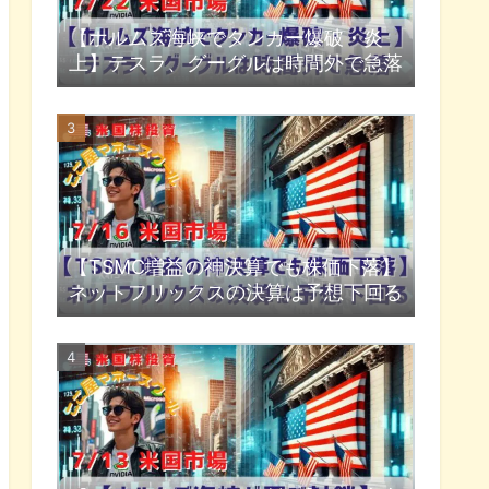
【ホルムズ海峡でタンカー爆破・炎
上】テスラ、グーグルは時間外で急落
【TSMC増益の神決算でも株価下落】
ネットフリックスの決算は予想下回る