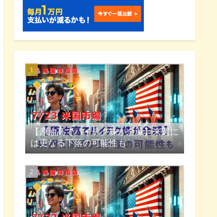
【原油高でハイテク株が全滅】来週に
は更なる下落の可能性も