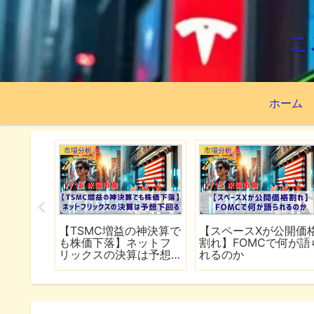
こ
ホーム
市場分析
市場分析
続でイラ
【TSMC増益の神決算で
【スペースXが公開価
は全面
も株価下落】ネットフ
割れ】FOMCで何が語
行
リックスの決算は予想
れるのか
下回る