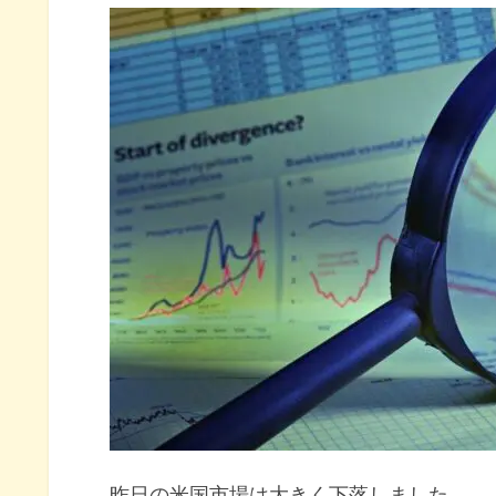
長期金利（米10年債利回り）
S&P500ヒートマップ
セクター別パフォーマンス
S&P500チャート分析
米国市場のトピックス
米大統領イスラエルとガザの両
テスラ決算落としで株価急落
米経済の安定を示したベージュ
10月の注目イベントについて
まとめ
昨日の米国市場は大きく下落しました。