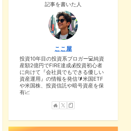
記事を書いた人
ここ屋
投資10年目の投資系ブロガー💻純資
産額2億円でFIRE達成💰投資初心者
に向けて『会社員でもできる優しい
資産運用』の情報を発信🔰米国ETF
や米国株、投資信託や暗号資産を保
有📈