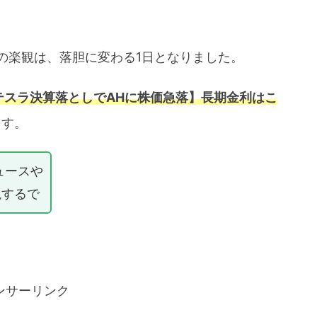
の楽観は、落胆に変わる1日となりました。
テスラ決算落としでAHに株価急落】長期金利はこ
ます。
ュースや
説するで
ンサーリンク