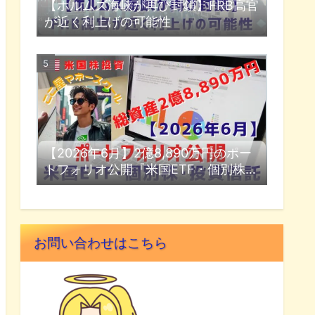
【ホルムズ海峡が再び封鎖】FRB高官
が近く利上げの可能性
【2026年6月】2億8,890万円のポー
トフォリオ公開『米国ETF・個別株・
投資信託』
お問い合わせはこちら