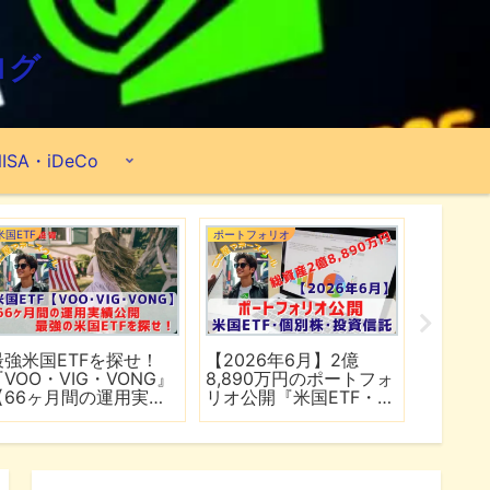
ログ
ISA・iDeCo
米国ETF
ポートフォリオ
市場分析
最強米国ETFを探せ！
【2026年6月】2億
【マイ
『VOO・VIG・VONG』
8,890万円のポートフォ
爆上げ
【66ヶ月間の運用実績
リオ公開『米国ETF・個
マゾン
公開】
別株・投資信託』
れる