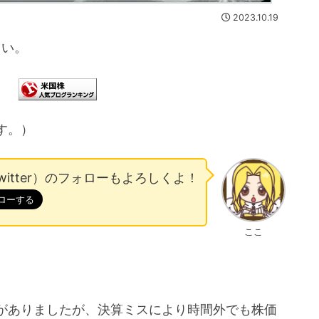
2023.10.19
さい。
す。）
witter）のフォローもよろしくよ！
ここ
。
がありましたが、決算ミスにより時間外でも株価