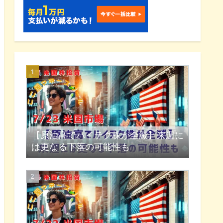
【原油高でハイテク株が全滅】来週に
は更なる下落の可能性も