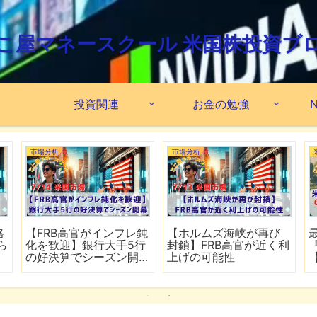
こ屋マネースクール 米国株投資ブ
投資関連
お金の勉強
N
市場分析
市場分析
格
【FRB高官がインフレ鈍
【ホルムズ海峡が再び
ら
化を歓迎】銀行大手5行
封鎖】FRB高官が近く利
の好決算でシーズン開
上げの可能性
幕