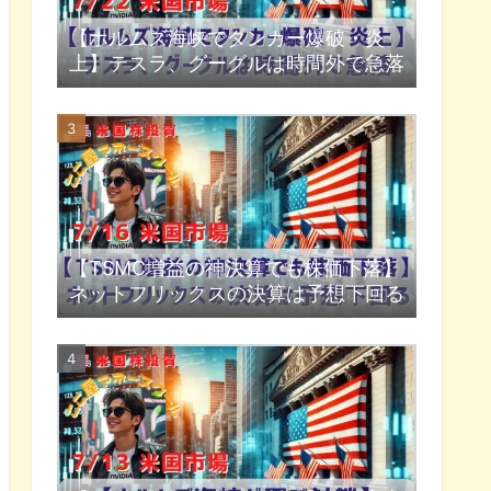
【ホルムズ海峡でタンカー爆破・炎
上】テスラ、グーグルは時間外で急落
【TSMC増益の神決算でも株価下落】
ネットフリックスの決算は予想下回る