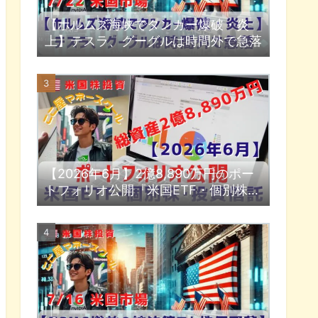
【ホルムズ海峡でタンカー爆破・炎
上】テスラ、グーグルは時間外で急落
【2026年6月】2億8,890万円のポー
トフォリオ公開『米国ETF・個別株・
投資信託』