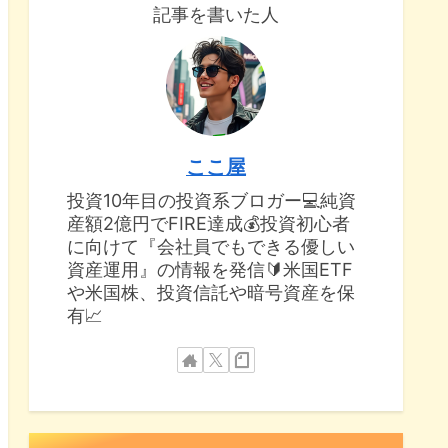
記事を書いた人
ここ屋
投資10年目の投資系ブロガー💻純資
産額2億円でFIRE達成💰投資初心者
に向けて『会社員でもできる優しい
資産運用』の情報を発信🔰米国ETF
や米国株、投資信託や暗号資産を保
有📈