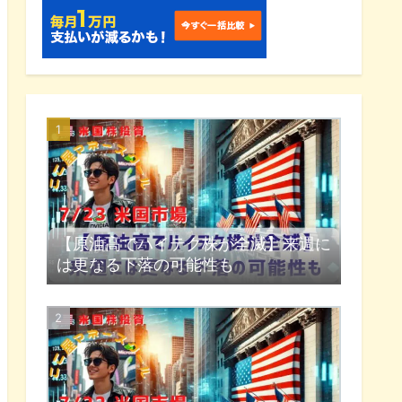
【原油高でハイテク株が全滅】来週に
は更なる下落の可能性も