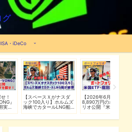
ログ
ISA・iDeCo
市場分析
ポートフォリオ
市場分析
【スペースＸがナスダ
【2026年6月】2億
【マイ
ック100入り】ホルムズ
8,890万円のポートフォ
爆上げ
海峡でカタールLNG船
リオ公開『米国ETF・個
マゾン
が被弾
別株・投資信託』
れる