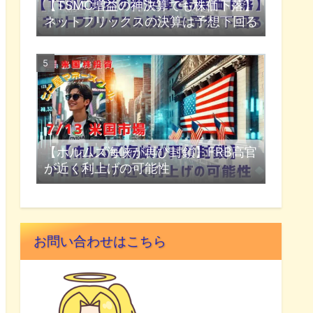
【TSMC増益の神決算でも株価下落】
ネットフリックスの決算は予想下回る
【ホルムズ海峡が再び封鎖】FRB高官
が近く利上げの可能性
お問い合わせはこちら