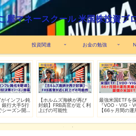
こ屋マネースクール 米国株投資ブ
投資関連
お金の勉強
N
市場分析
米国ETF
鈍
【ホルムズ海峡が再び
最強米国ETFを探せ！
行
封鎖】FRB高官が近く利
『VOO・VIG・VONG』
上げの可能性
【66ヶ月間の運用実績
公開】