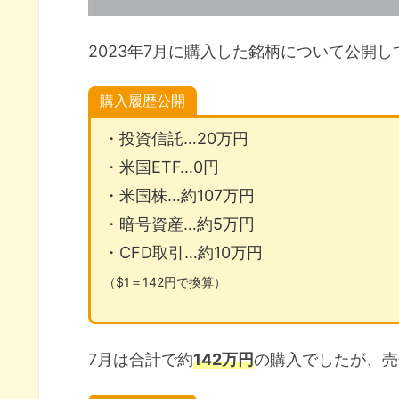
購入理由
売却理由
2023年7月に購入した銘柄について公開
2023年の投資方針『新NISAを見
購入履歴公開
2024年からの新NISAに備える
・投資信託…20万円
最短で非課税枠に投資する
・米国ETF…0円
新NISAのための種銭を確保する
・米国株…約107万円
・暗号資産…約5万円
2023年7月売買銘柄公開まとめ
・CFD取引…約10万円
（$1＝142円で換算）
7月は合計で約
142万円
の購入でしたが、売