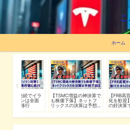
こ
ホーム
市場分析
市場分析
続でイラ
【TSMC増益の神決算で
【FRB高官がインフレ
は全面
も株価下落】ネットフ
化を歓迎】銀行大手5
行
リックスの決算は予想
の好決算でシーズン開
下回る
幕