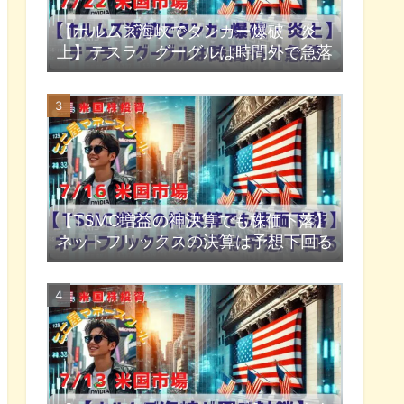
【ホルムズ海峡でタンカー爆破・炎
上】テスラ、グーグルは時間外で急落
【TSMC増益の神決算でも株価下落】
ネットフリックスの決算は予想下回る