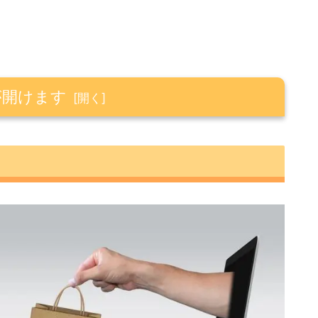
が開けます
託）
資信託）