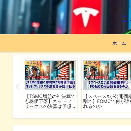
こ
ホーム
市場分析
市場分析
続でイラ
【TSMC増益の神決算で
【スペースXが公開価
は全面
も株価下落】ネットフ
割れ】FOMCで何が語
行
リックスの決算は予想
れるのか
下回る