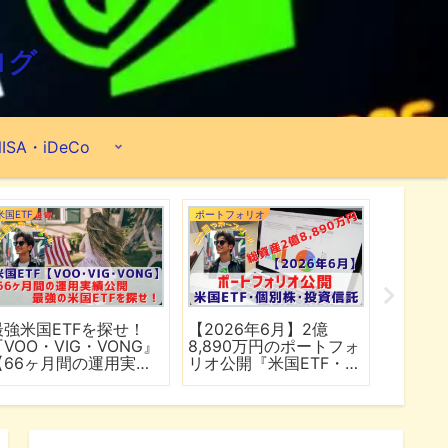
ログ
ISA・iDeCo
米国ETF
ポートフォリオ
市場分析
最強米国ETFを探せ！
【2026年6月】2億
【マイ
『VOO・VIG・VONG』
8,890万円のポートフォ
爆上げ
【66ヶ月間の運用実績
リオ公開『米国ETF・個
マゾン
公開】
別株・投資信託』
れる