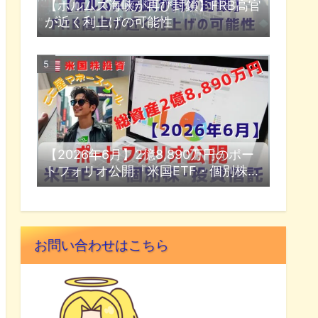
【ホルムズ海峡が再び封鎖】FRB高官
が近く利上げの可能性
【2026年6月】2億8,890万円のポー
トフォリオ公開『米国ETF・個別株・
投資信託』
お問い合わせはこちら