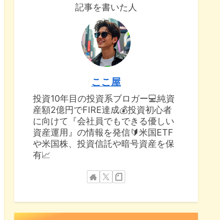
記事を書いた人
ここ屋
投資10年目の投資系ブロガー💻純資
産額2億円でFIRE達成💰投資初心者
に向けて『会社員でもできる優しい
資産運用』の情報を発信🔰米国ETF
や米国株、投資信託や暗号資産を保
有📈