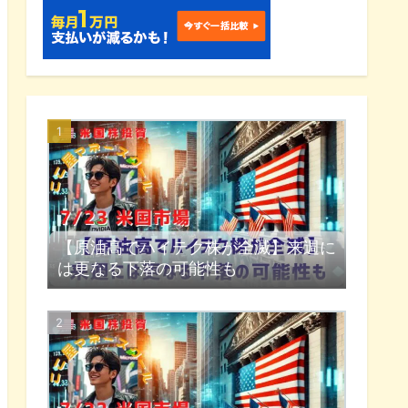
【原油高でハイテク株が全滅】来週に
は更なる下落の可能性も