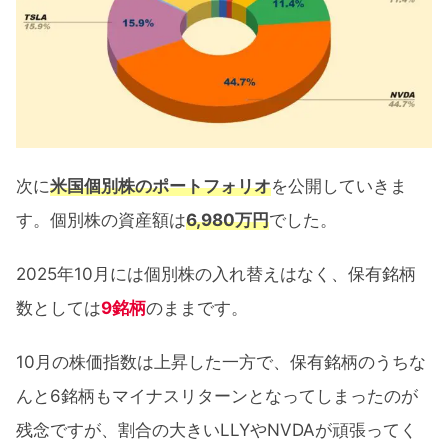
次に
米国個別株のポートフォリオ
を公開していきま
す。個別株の資産額は
6,980万円
でした。
2025年10月には個別株の入れ替えはなく、保有銘柄
数としては
9銘柄
のままです。
10月の株価指数は上昇した一方で、保有銘柄のうちな
んと6銘柄もマイナスリターンとなってしまったのが
残念ですが、割合の大きいLLYやNVDAが頑張ってく