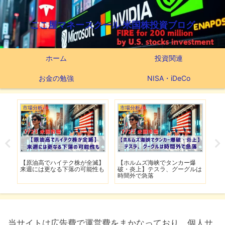
ここ屋マネースクール 米国株投資ブログ
ホーム
投資関連
お金の勉強
NISA・iDeCo
市場分析
市場分析
全滅】
【ホルムズ海峡でタンカー爆
【スーパーマイクロ時間外で爆
能性も
破・炎上】テスラ、グーグルは
上げ】4日ぶりの反発はダマし
時間外で急落
上げなのか
当サイトは広告費で運営費をまかなっており、個人サ