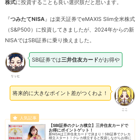
株式
に投資することも良い選択肢だと思います。
『
つみたてNISA
』は楽天証券でeMAXIS Slim全米株式
（S&P500）に投資してきましたが、2024年からの新
NISAではSBI証券に乗り換えました。
SBI証券では
三井住友カード
がお得や
リッヒ
将来的に大きなポイント差がつくわよ！
ここ
【SBI証券のクレカ積立】三井住友カードで
お得にポイントゲット！
新NISAは三井住友カードで決まり！SBI証券でクレカ
積立スタート！クレカ積立すると投資しながらお得に