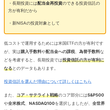
・長期投資には
配当金再投資
のできる投資信託の
方が有利だから
・新NISAの投資対象として
低コストで運用するためには米国ETFの方が有利です
が、実は
購入手数料
や
配当金への課税
、
為替手数料
な
どを考慮すると、長期投資では
投資信託の方が有利に
なる
とのデータもあります。
投資信託を選んだ理由について詳しくはこちら
また、
コア・サテライト戦略
のコア部分には
S&P500
や
全米株式
、
NASDAQ100
を選択しましたが、
全世界