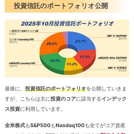
投資信託のポートフォリオ公開
最後に、
投資信託のポートフォリオ
を公開していきま
すが、こちらは主に
投資のコア
に該当する
インデック
ス投資
に利用しています。
全米株式
も
S&P500
も
Nasdaq100
も全てがコア資産