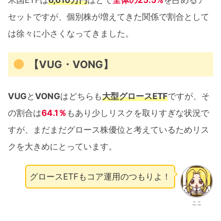
米国ETFは
6,610万円
ほどで
全体の25.5%
を占めるア
セットですが、個別株が増えてきた関係で割合として
は徐々に小さくなってきました。
【VUG・VONG】
VUG
と
VONG
はどちらも
大型グロースETF
ですが、そ
の割合は
64.1％
もあり少しリスクを取りすぎな状況で
すが、まだまだグロース株優位と考えているためリス
クを大きめにとっています。
グロースETFもコア運用のつもりよ！
ここ