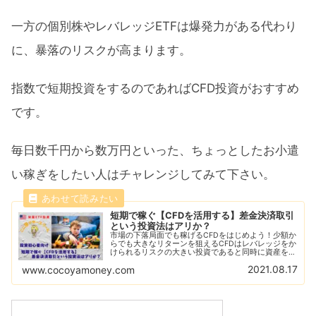
一方の個別株やレバレッジETFは爆発力がある代わり
に、暴落のリスクが高まります。
指数で短期投資をするのであればCFD投資がおすすめ
です。
毎日数千円から数万円といった、ちょっとしたお小遣
い稼ぎをしたい人はチャレンジしてみて下さい。
短期で稼ぐ【CFDを活用する】差金決済取引
という投資法はアリか？
市場の下落局面でも稼げるCFDをはじめよう！少額か
らでも大きなリターンを狙えるCFDはレバレッジをか
けられるリスクの大きい投資であると同時に資産を急
増させることができる！CFDをはじめるならGMOク
2021.08.17
www.cocoyamoney.com
リック証券がおすすめ！デモ取引で練習しよう！