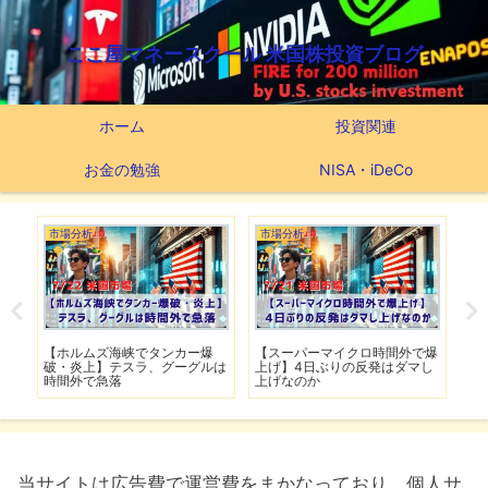
ここ屋マネースクール 米国株投資ブログ
ホーム
投資関連
お金の勉強
NISA・iDeCo
市場分析
市場分析
つ
滅】
【ホルムズ海峡でタンカー爆
【スーパーマイクロ時間外で爆
【
性も
破・炎上】テスラ、グーグルは
上げ】4日ぶりの反発はダマし
つ
時間外で急落
上げなのか
実
当サイトは広告費で運営費をまかなっており、個人サ