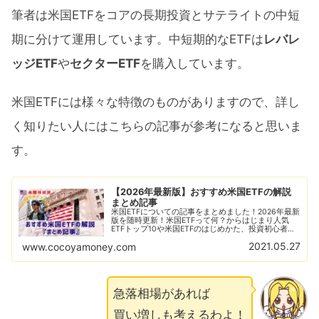
筆者は米国ETFをコアの長期投資とサテライトの中短
期に分けて運用しています。中短期的なETFは
レバレ
ッジETF
や
セクターETF
を購入しています。
米国ETFには様々な特徴のものがありますので、詳し
く知りたい人にはこちらの記事が参考になると思いま
す。
【2026年最新版】おすすめ米国ETFの解説
まとめ記事
米国ETFについての記事をまとめました！2026年最新
版を随時更新！米国ETFって何？からはじまり人気
ETFトップ10や米国ETFのはじめかた、投資初心者に
ありがちな失敗例なども解説！おすすめの米国ETFの
2021.05.27
www.cocoyamoney.com
比較解説も随時更新！
急落相場があれば
買い増しも考えるわよ！