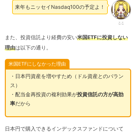
来年もニッセイNasdaq100の予定よ！
ここ
また、投資信託より経費の安い
米国ETFに投資しない
理由
は以下の通り。
米国ETFにしなかった理由
・日本円資産を増やすため（ドル資産とのバラン
ス）
・配当金再投資の複利効果が
投資信託の方が高効
率
だから
日本円で購入できるインデックスファンドについて