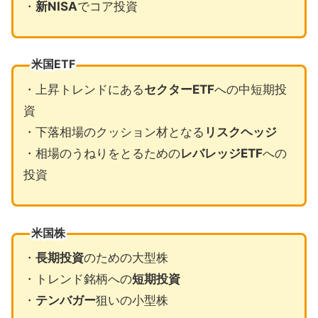
・
新NISA
でコア投資
米国ETF
・上昇トレンドにある
セクターETF
への中短期投
資
・下落相場のクッション材となる
リスクヘッジ
・相場のうねりをとるための
レバレッジETF
への
投資
米国株
・
長期投資
のための大型株
・トレンド銘柄への
短期投資
・
テンバガー
狙いの小型株