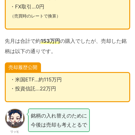
資へ』
・FX取引…0円
2025年も新NISAに集中
（売買時のレートで換算）
最短で非課税枠に投資する
新NISAのための種銭を確保する
先月は合計で約
153万円
の購入でしたが、売却した銘
2025年10月売買銘柄公開まとめ
柄は以下の通りです。
売却履歴公開
・米国ETF…約115万円
・投資信託…22万円
銘柄の入れ替えのために
今後は売却も考えとるで
リッヒ