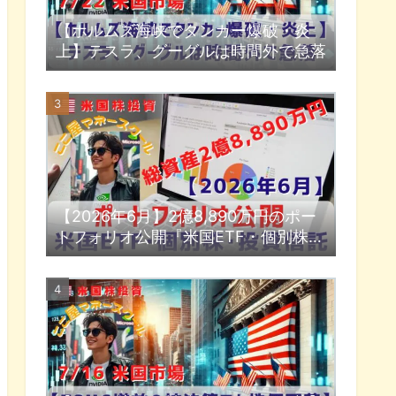
【ホルムズ海峡でタンカー爆破・炎
上】テスラ、グーグルは時間外で急落
【2026年6月】2億8,890万円のポー
トフォリオ公開『米国ETF・個別株・
投資信託』