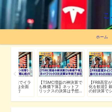
こ
ホーム
市場分析
市場分析
続でイラ
【TSMC増益の神決算で
【FRB高官がインフレ
は全面
も株価下落】ネットフ
化を歓迎】銀行大手5
行
リックスの決算は予想
の好決算でシーズン開
下回る
幕