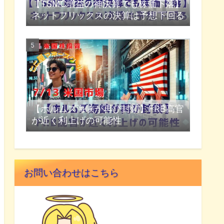
【TSMC増益の神決算でも株価下落】
ネットフリックスの決算は予想下回る
【ホルムズ海峡が再び封鎖】FRB高官
が近く利上げの可能性
お問い合わせはこちら