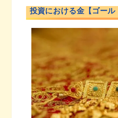
投資における金【ゴールド】の役割
投資における金【ゴール
金【ゴールド】の特徴
金価格の値動きの特徴
ポートフォリオにおける金【ゴ
2026年の金【ゴールド】の価格は
金【ゴールド】が値上がりする
金【ゴールド】投資のデメリットと
金【ゴールド】への投資方法
おすすめの金投資【ゴールドETF】G
金【ゴールド】ETFのGLDM概