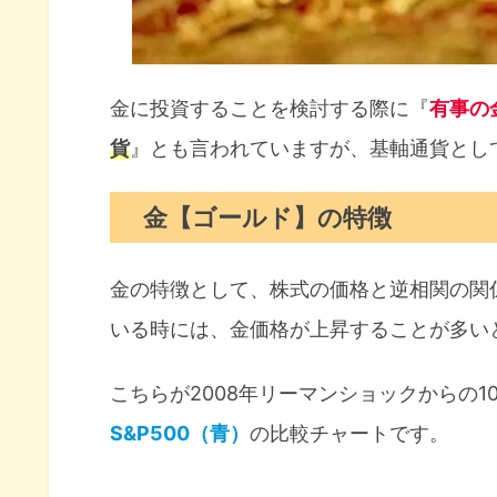
金【ゴールド】ETFのGLDM過
金【ゴールド】ETF『GLDM』まと
金に投資することを検討する際に『
有事の
貨
』とも言われていますが、基軸通貨とし
金【ゴールド】の特徴
金の特徴として、株式の価格と逆相関の関
いる時には、金価格が上昇することが多い
こちらが2008年リーマンショックからの
S&P500（青）
の比較チャートです。