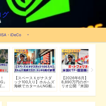
ログ
ISA・iDeCo
市場分析
ポートフォリオ
市場分析
【スペースＸがナスダ
【2026年6月】2億
【マイ
ック100入り】ホルムズ
8,890万円のポートフォ
爆上げ
海峡でカタールLNG船
リオ公開『米国ETF・個
マゾン
が被弾
別株・投資信託』
れる