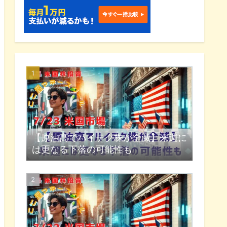
【原油高でハイテク株が全滅】来週に
は更なる下落の可能性も