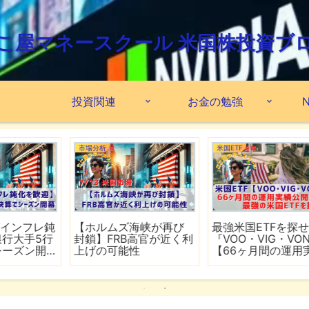
こ屋マネースクール 米国株投資ブ
投資関連
お金の勉強
N
市場分析
米国ETF
鈍
【ホルムズ海峡が再び
最強米国ETFを探せ！
行
封鎖】FRB高官が近く利
『VOO・VIG・VONG』
上げの可能性
【66ヶ月間の運用実績
公開】