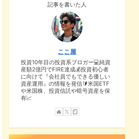
記事を書いた人
ここ屋
投資10年目の投資系ブロガー💻純資
産額2億円でFIRE達成💰投資初心者
に向けて『会社員でもできる優しい
資産運用』の情報を発信🔰米国ETF
や米国株、投資信託や暗号資産を保
有📈