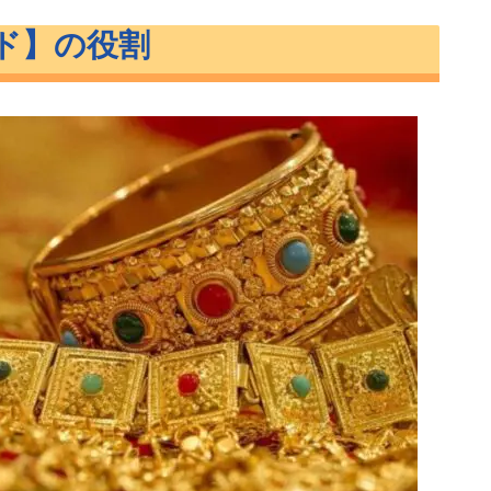
ド】の役割
ールド】の割合
どうなる？
理由は
は？
LDM
要