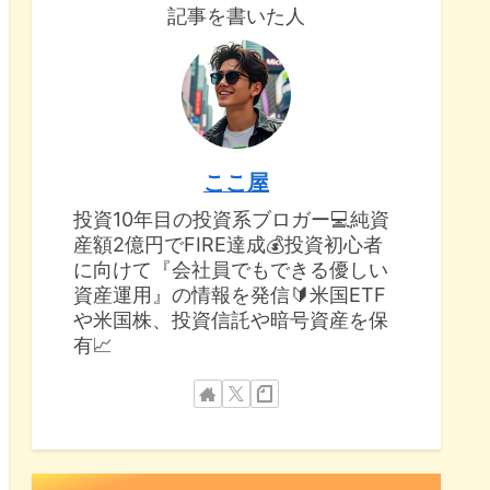
記事を書いた人
ここ屋
投資10年目の投資系ブロガー💻純資
産額2億円でFIRE達成💰投資初心者
に向けて『会社員でもできる優しい
資産運用』の情報を発信🔰米国ETF
や米国株、投資信託や暗号資産を保
有📈