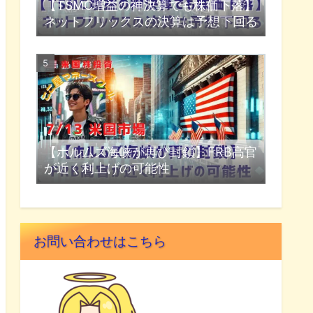
【TSMC増益の神決算でも株価下落】
ネットフリックスの決算は予想下回る
【ホルムズ海峡が再び封鎖】FRB高官
が近く利上げの可能性
お問い合わせはこちら