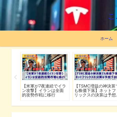
こ
ホーム
市場分析
市場分析
資先はこ
【米軍が7夜連続でイラ
【TSMC増益の神決算
ISA63
ン攻撃】イランは全面
も株価下落】ネットフ
績
的攻勢作戦に移行
リックスの決算は予想
下回る