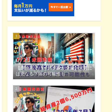
【原油高でハイテク株が全滅】来週に
は更なる下落の可能性も