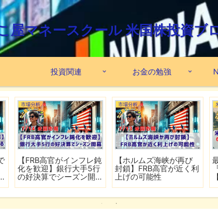
こ屋マネースクール 米国株投資ブ
投資関連
お金の勉強
N
市場分析
市場分析
で
【FRB高官がインフレ鈍
【ホルムズ海峡が再び
化を歓迎】銀行大手5行
封鎖】FRB高官が近く利
の好決算でシーズン開
上げの可能性
幕