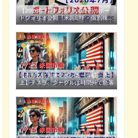
【2026年7月】2億6,500万円のポー
トフォリオ公開『米国ETF・個別株・
投資信託』
【ホルムズ海峡でタンカー爆破・炎
上】テスラ、グーグルは時間外で急落