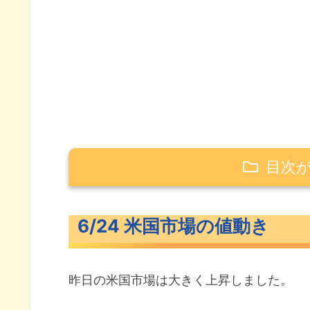
目次
6/24 米国市場の値動き
6/24 米国市場の値動き
米主要3指数の値動き
10年債利回り（長期金利）
昨日の米国市場は大きく上昇しました。
S&P500ヒートマップ