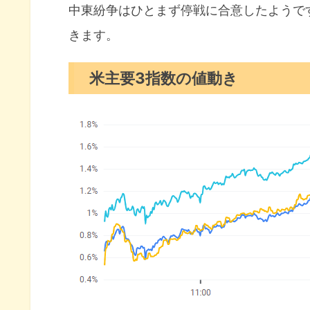
セクター別パフォーマンス
中東紛争はひとまず停戦に合意したようで
きます。
S&P500チャート分析
米国市場のトピックス
米主要3指数の値動き
イランイスラエルともに停戦合
パウエル議長当面は金利据え置
MSFTがXbox部門で大規模な
6月の注目イベントについて
まとめ