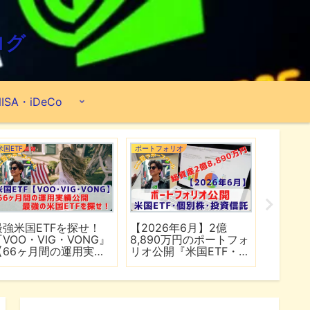
ログ
ISA・iDeCo
米国ETF
ポートフォリオ
ポートフォ
最強米国ETFを探せ！
【2026年6月】2億
【202
『VOO・VIG・VONG』
8,890万円のポートフォ
6,50
【66ヶ月間の運用実績
リオ公開『米国ETF・個
リオ公開
公開】
別株・投資信託』
別株・