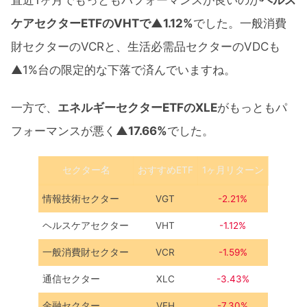
直近1ヶ月でもっともパフォーマンスが良いのが
ヘルス
ケアセクターETFのVHTで▲1.12%
でした。一般消費
財セクターのVCRと、生活必需品セクターのVDCも
▲1%台の限定的な下落で済んでいますね。
一方で、
エネルギーセクターETFのXLE
がもっともパ
フォーマンスが悪く
▲17.66%
でした。
セクター名
おすすめETF
1ヶ月リターン
情報技術セクター
VGT
-2.21%
ヘルスケアセクター
VHT
-1.12%
一般消費財セクター
VCR
-1.59%
通信セクター
XLC
-3.43%
金融セクター
VFH
-7.30%