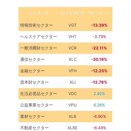
セクター名
おすすめETF
1年リターン
情報技術セクター
VGT
-13.39%
ヘルスケアセクター
VHT
-3.79%
一般消費財セクター
VCR
-22.11%
通信セクター
XLC
-30.19%
金融セクター
VFH
-12.25%
資本財セクター
XLI
-12.76%
生活必需品セクター
VDC
2.92%
公益事業セクター
VPU
6.26%
素材セクター
XLB
-6.90%
不動産セクター
XLRE
-6.49%