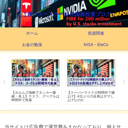
ここ屋マネースクール 米国株投資ブログ
ホーム
投資関連
お金の勉強
NISA・iDeCo
市場分析
市場分析
つ
滅】
【ホルムズ海峡でタンカー爆
【スーパーマイクロ時間外で爆
【
性も
破・炎上】テスラ、グーグルは
上げ】4日ぶりの反発はダマし
つ
時間外で急落
上げなのか
実
当サイトは広告費で運営費をまかなっており、個人サ