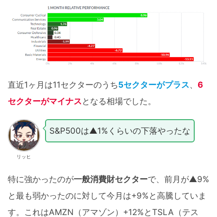
直近1ヶ月は11セクターのうち
5セクターがプラス
、
6
セクターがマイナス
となる相場でした。
S&P500は▲1%くらいの下落やったな
リッヒ
特に強かったのが
一般消費財セクター
で、前月が▲9%
と最も弱かったのに対して今月は+9%と高騰していま
す。これはAMZN（アマゾン）+12%とTSLA（テス