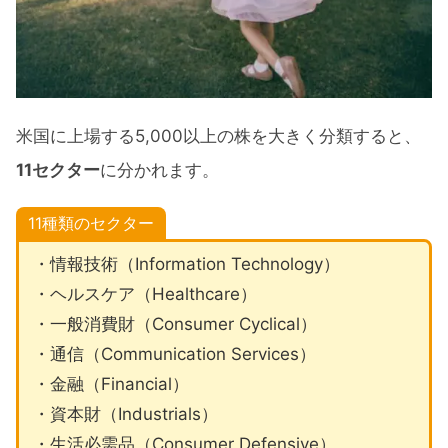
おすすめのセクターETF11銘柄とチャート比
較
おすすめのセクターETF11銘柄
米国に上場する5,000以上の株を大きく分類すると、
セクターETF比較チャート
11セクター
に分かれます。
米国株6月のセクター別パフォーマンスまと
11種類のセクター
め
・情報技術（Information Technology）
・ヘルスケア（Healthcare）
・一般消費財（Consumer Cyclical）
・通信（Communication Services）
・金融（Financial）
・資本財（Industrials）
・生活必需品（Consumer Defensive）