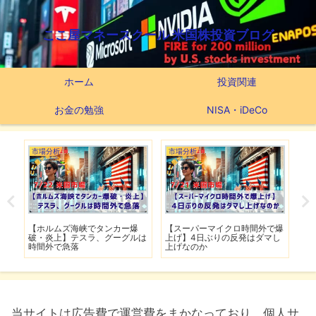
ここ屋マネースクール 米国株投資ブログ
ホーム
投資関連
お金の勉強
NISA・iDeCo
市場分析
市場分析
つ
滅】
【ホルムズ海峡でタンカー爆
【スーパーマイクロ時間外で爆
【
性も
破・炎上】テスラ、グーグルは
上げ】4日ぶりの反発はダマし
つ
時間外で急落
上げなのか
実
当サイトは広告費で運営費をまかなっており、個人サ