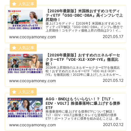
【2026年最新版】米国株おすすめコモディ
ティETF『GSG･DBC･DBA』高インフレで上
昇期待！
爆上げコモディティ【2026年】米国株おすすめコモ
ディティETF解説『GSG･DBC･DBA』インフレ懸念で
上昇期待！コモディティ価格上昇の理由は3つ！イン
フレの高止まり、地政学リスク、購買意欲の上昇！ま
2021.05.17
www.cocoyamoney.com
だまだ上がるコモディティ価格！
【2026年最新版】おすすめのエネルギーセ
クターETF『VDE･XLE･XOP･IYE』徹底比
較！
2026年上昇期待のエネルギーセクターETFを徹底比
較！おすすめのエネルギーETF『VDE･XLE･XOP･
IYE』を徹底比較！2022年に爆上げしたエネルギーセ
クターは2026年も上昇するのか？
2021.05.12
www.cocoyamoney.com
AGG・BNDはもういらない！？【TLT・
EDV・VGLT】株価暴落時に爆上げする債券
ETF
株価暴落時に爆上げする債券ETFについて解説！
TLT・EDV・VGLTは株価とキレイな逆相関の債券
ETF！ポートフォリオに債券を組み込むことは、多く
の投資家に推奨されていますが、あなたのポートフォ
2021.02.12
www.cocoyamoney.com
リオに『AGG』や『BND』は必要ですか？