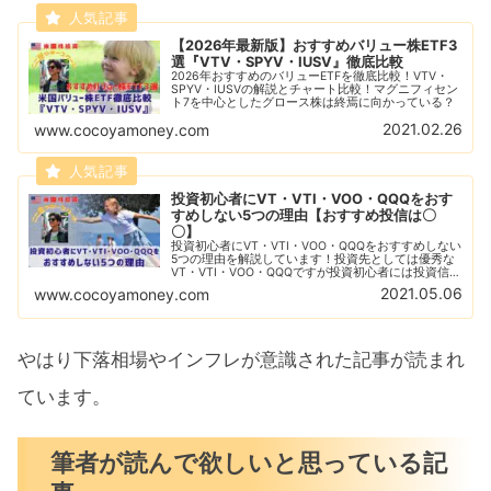
【2026年最新版】おすすめバリュー株ETF3
選『VTV・SPYV・IUSV』徹底比較
2026年おすすめのバリューETFを徹底比較！VTV・
SPYV・IUSVの解説とチャート比較！マグニフィセン
ト7を中心としたグロース株は終焉に向かっている？
2021.02.26
www.cocoyamoney.com
投資初心者にVT・VTI・VOO・QQQをおす
すめしない5つの理由【おすすめ投信は〇
〇】
投資初心者にVT・VTI・VOO・QQQをおすすめしない
5つの理由を解説しています！投資先としては優秀な
VT・VTI・VOO・QQQですが投資初心者には投資信託
がすすめ！投資初心者にとっておすすめな投資信託の
2021.05.06
www.cocoyamoney.com
紹介とその理由の解説をしています！
やはり下落相場やインフレが意識された記事が読まれ
ています。
筆者が読んで欲しいと思っている記