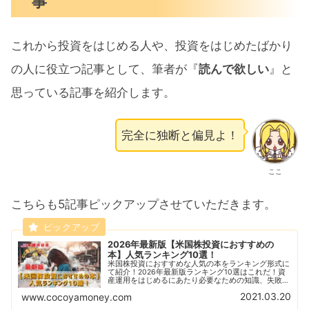
事
これから投資をはじめる人や、投資をはじめたばかり
の人に役立つ記事として、筆者が『
読んで欲しい
』と
思っている記事を紹介します。
完全に独断と偏見よ！
ここ
こちらも5記事ピックアップさせていただきます。
2026年最新版【米国株投資におすすめの
本】人気ランキング10選！
米国株投資におすすめな人気の本をランキング形式に
て紹介！2026年最新版ランキング10選はこれだ！資
産運用をはじめるにあたり必要なための知識、失敗し
ないためのノウハウ、投資上級者たちの勝つための手
2021.03.20
www.cocoyamoney.com
法、これらをギュッと凝縮した人気の書籍を紹介！