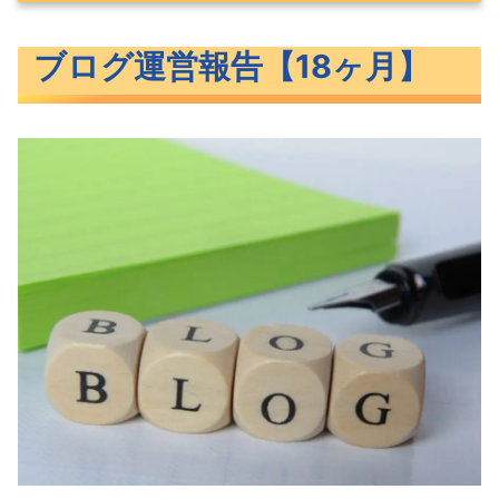
ブログ運営報告【18ヶ月】
ブログ運営報告【18ヶ月】
PV数
訪問数
記事数
ユーザー属性
集客はどこから？
ありがたいリピーターさん
アドセンス実績
アフィリエイト実績
人気記事などの紹介
人気記事の紹介