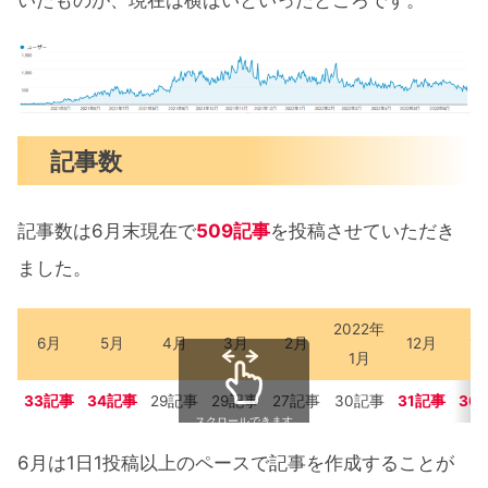
いたものが、現在は横ばいといったところです。
記事数
記事数は6月末現在で
509記事
を投稿させていただき
ました。
2022年
6月
5月
4月
3月
2月
12月
1
1月
33記事
34記事
29記事
29記事
27記事
30記事
31記事
30
スクロールできます
6月は1日1投稿以上のペースで記事を作成することが