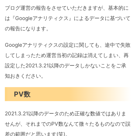
筆者が読んで欲しいと思っている記事
ブログ運営の報告をさせていただきますが、基本的に
ブログをはじめて良かったこと
は『Googleアナリティクス』によるデータに基づいて
自分の知識を深めることができる
の報告になります。
資産を公開することで戒めになる
Googleアナリティクスの設定に関しても、途中で失敗
少額でも副業収入を得ることができる
してしまったため運営当初の記録は消えてしまい、再
たくさんの人に記事を読んでもらえる
設定した2021.3.21以降のデータしかないことをご承
ようになった
知おきください。
ブログ運営報告まとめ
PV数
2021.3.21以降のデータのため正確な数値ではありま
せんが、それまでのPV数なんて微々たるものなので誤
差の範囲だと思います(笑)。