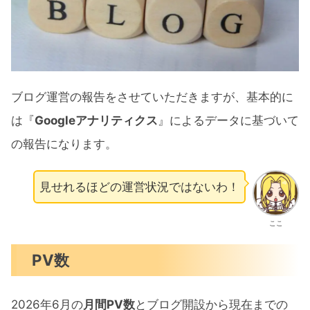
人気記事などの紹介
人気記事の紹介
電子書籍を出版しました
マネー雑誌にも掲載されました
ブログ運営の報告をさせていただきますが、基本的に
YouTubeにも出演しました
は『
Googleアナリティクス
』によるデータに基づいて
ブログ運営報告まとめ
の報告になります。
見せれるほどの運営状況ではないわ！
ここ
PV数
2026年6月の
月間PV数
とブログ開設から現在までの