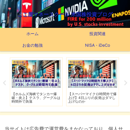
ここ屋マネースクール 米国株投資ブログ
ホーム
投資関連
お金の勉強
NISA・iDeCo
つみたてNISA
市場分析
で爆
【新NISAの投資先はこれだ】
【米軍が7夜連続でイラン攻
マし
つみたてNISA63ヶ月間の運用
撃】イランは全面的攻勢作戦に
実績
移行
当サイトは広告費で運営費をまかなっており、個人サ