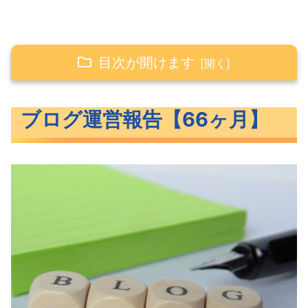
目次が開けます
ブログ運営報告【66ヶ月】
ブログ運営報告【66ヶ月】
PV数
訪問数
記事数
ユーザー属性
集客はどこから？
アドセンス実績
アフィリエイト実績