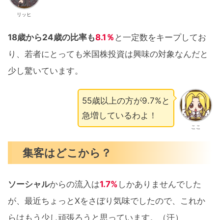
リッヒ
18歳から24歳の比率も
8.1％
と一定数をキープしてお
り、若者にとっても米国株投資は興味の対象なんだと
少し驚いています。
55歳以上の方が9.7%と
急増しているわよ！
ここ
集客はどこから？
ソーシャル
からの流入は
1.7%
しかありませんでした
が、最近ちょっとXをさぼり気味でしたので、これか
らはもう少し頑張ろうと思っています。（汗）