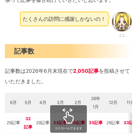
張って記事を書き続けていきたいと思います。
たくさんの訪問に感謝しかないの！
ここ
記事数
記事数は2026年6月末現在で
2,050記事
を投稿させて
いただきました。
26年
6月
5月
4月
3月
2月
12月
11月
1月
32
29記事
29記事
33記事
30
記事
33記事
29記事
33記
記事
スクロールできます