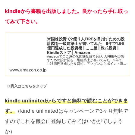
kindleから書籍を出版しました。良かったら手に取っ
てみて下さい。
米国株投資で2億り人FIREを目指すための設
計図を一級建築士が書いてみた 9年で1.96
億円達成した投資術 | ここ屋 | 株式投資 |
Kindleストア | Amazon
Amazonでここ屋の米国株投資で2億り人FIREを目指
すための設計図を一級建築士が書いてみた 9年で
1.96億円達成した投資術。アマゾンならポイント還元
本が多数。一度購入いただいた電子書籍は、Kindleお
www.amazon.co.jp
よびFire端末、スマートフォン...
⇧購入はこちらをタップ
kindle unlimitedからですと無料で読むことができま
す。
（kindle unlimitedはキャンペーンで3ヶ月無料で
すのでこれを機会に登録してみてはいかがでしょう
か）