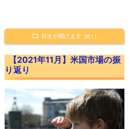
目次が開けます
【2021年11月】米国市場の振り返り
【2021年11月】米国市場の振
【2021年11月】コロナワクチンの接種
り返り
率
2021年11月米国市場に大きな影響を与
えた出来事
ISM製造業景気指数（10月）発表
ISM非製造業景気指数（10月）発表
アメリカFRB政策金利（FOMC）