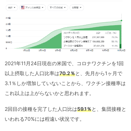
2021年11月のNASDAQ100
2021年11月のRussell2000
【2021年11月】金（ゴールド）
【2021年11月】仮想通貨（BTC）
【2021年11月】主要銘柄
2021年11月24日現在の米国で、コロナワクチンを1回
【2021年11月】GAFAM+TSLAの値動
以上摂取した人口比率は
70.2％
と、先月から1ヶ月で
き
3.1％しか増加していないことから、ワクチン接種率は
【2021年11月】その他大きな値動きの
これ以上は上がらないかと思われます。
あった銘柄
【2021年11月】米国ETFの値動き
2回目の接種を完了した人口比は
59.1％
と、集団接種と
いわれる70%には程遠い状況です。
2021年12月注目スケジュール