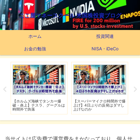
ここ屋マネースクール 米国株投資ブログ
ホーム
投資関連
お金の勉強
NISA・iDeCo
市場分析
市場分析
つ
滅】
【ホルムズ海峡でタンカー爆
【スーパーマイクロ時間外で爆
【
性も
破・炎上】テスラ、グーグルは
上げ】4日ぶりの反発はダマし
つ
時間外で急落
上げなのか
実
当サイトは広告費で運営費をまかなっており、個人サ