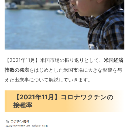
雇用統計発表（10月）
想定内に収まるPPI生産者物価指数
予想を上回るCPI消費者物価指数
小売売上高（10月）発表
米国実質GDP（改定値）第3四半期
【2021年11月】米国市場の振り返りとして、
米国経済
パウエル氏再任による株安
指数の発表
をはじめとした米国市場に大きな影響を与
米国市場の向かう先
えた出来事について解説していきます。
【2021年11月】アメリカ10年債
【2021年11月】コロナワクチンの
【2021年11月】米国市場の主要4指数
接種率
2021年11月のダウ･ジョーンズ
2021年11月のS&P500