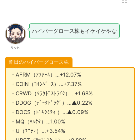
ここ
ハイパーグロース株もイケイケやな
リッヒ
昨日のハイパーグロース株
・AFRM（ｱﾌｧｰﾑ）…+12.07%
・COIN（ｺｲﾝﾍﾞｰｽ）…+7.37%
・CRWD（ｸﾗｳﾄﾞｽﾄﾗｲｸ）…+1.68%
・DDOG（ﾃﾞｰﾀﾄﾞｯｸﾞ）…▲0.22%
・DOCS（ﾄﾞｷｼﾐﾃｨ ）…▲0.09%
・MQ（ﾏﾙｹﾀ）…1.00%
・U（ﾕﾆﾃｨ）…+3.54%