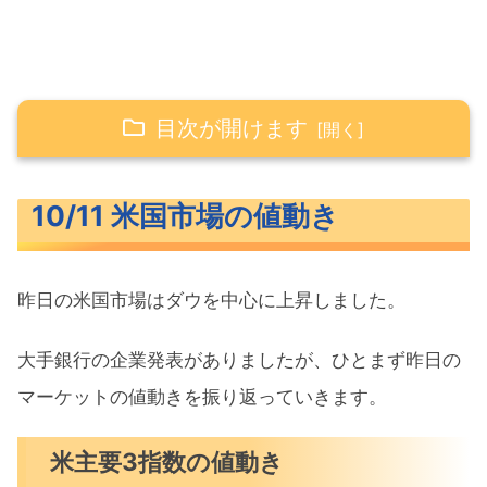
目次が開けます
10/11 米国市場の値動き
10/11 米国市場の値動き
米主要3指数の値動き
S&P500ヒートマップ
昨日の米国市場はダウを中心に上昇しました。
セクター別パフォーマンス
S&P500チャート分析
大手銀行の企業発表がありましたが、ひとまず昨日の
マーケットの値動きを振り返っていきます。
米国市場のトピックス
ガソリン価格の低下でPPIは前月比横ば
米主要3指数の値動き
い