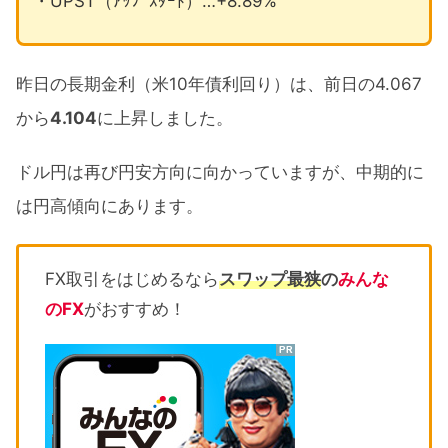
・UPST（ｱｯﾌﾟｽﾀｰﾄ）…+8.89%
昨日の長期金利（米10年債利回り）は、前日の4.067
から
4.104
に上昇しました。
ドル円は再び円安方向に向かっていますが、中期的に
は円高傾向にあります。
FX取引をはじめるなら
スワップ最狭
の
みんな
のFX
がおすすめ！