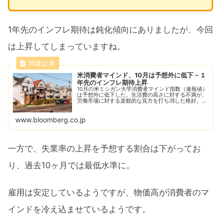
1年先のインフレ期待は鈍化傾向にありましたが、今回
は上昇してしまっていますね。
米消費者マインド、10月は予想外に低下－１
年先のインフレ期待上昇
10月の米ミシガン大学消費者マインド指数（速報値）
は予想外に低下した。生活費の高さに対する不満が、
労働市場に対する楽観的な見方を打ち消した格好。セ
ンチメントの低下は３カ月ぶり。
www.bloomberg.co.jp
一方で、失業率の上昇を予想する割合は下がってお
り、過去10ヶ月では最低水準に。
雇用は安定しているようですが、物価高が消費者のマ
インドを冷え込ませているようです。