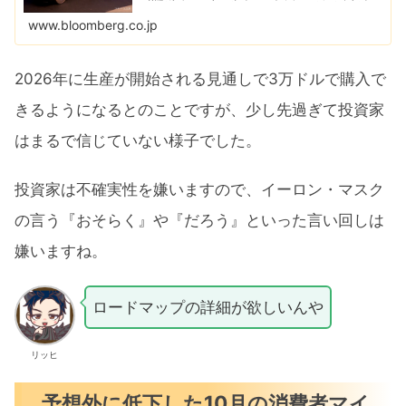
を発表した。だが、詳細にはほとんど踏み込まず、投
資家の間ではテスラが野心的な目標をどう達成する
www.bloomberg.co.jp
の...
2026年に生産が開始される見通しで3万ドルで購入で
きるようになるとのことですが、少し先過ぎて投資家
はまるで信じていない様子でした。
投資家は不確実性を嫌いますので、イーロン・マスク
の言う『おそらく』や『だろう』といった言い回しは
嫌いますね。
ロードマップの詳細が欲しいんや
リッヒ
予想外に低下した10月の消費者マイ