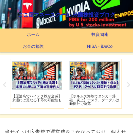
ここ屋マネースクール 米国株投資ブログ
ホーム
投資関連
お金の勉強
NISA・iDeCo
市場分析
市場分析
市
げ】
【原油高でハイテク株が全滅】
【ホルムズ海峡でタンカー爆
【
明暗
来週には更なる下落の可能性も
破・炎上】テスラ、グーグルは
上
時間外で急落
上
当サイトは広告費で運営費をまかなっており、個人サ