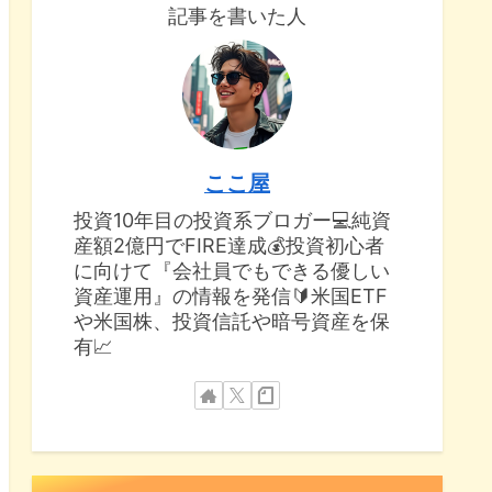
記事を書いた人
ここ屋
投資10年目の投資系ブロガー💻純資
産額2億円でFIRE達成💰投資初心者
に向けて『会社員でもできる優しい
資産運用』の情報を発信🔰米国ETF
や米国株、投資信託や暗号資産を保
有📈