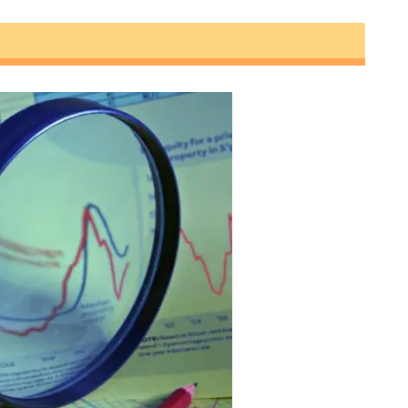
念後退
で急上昇
期観測