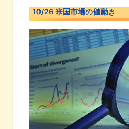
10/26 米国市場の値動き
10/26 米国市場の値動き
続落した米主要3指数
長期金利（米10年債利回り）
S&P500ヒートマップ
セクター別パフォーマンス
S&P500チャート分析
米国市場のトピックス
米GDP急成長でリセッション懸
Amazon決算が好感されてAH
イエレン財務長官は高金利の長
今週注目の企業決算