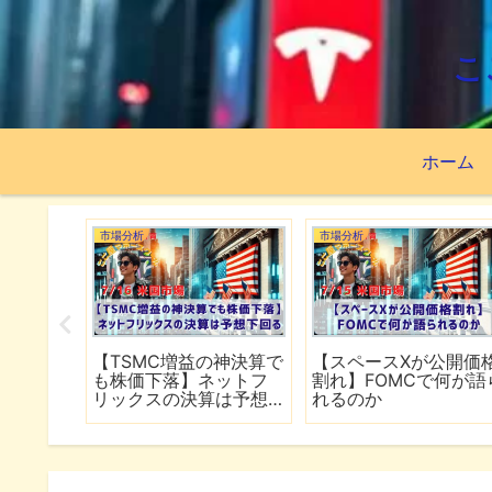
こ
ホーム
市場分析
市場分析
続でイラ
【TSMC増益の神決算で
【スペースXが公開価
は全面
も株価下落】ネットフ
割れ】FOMCで何が語
行
リックスの決算は予想
れるのか
下回る