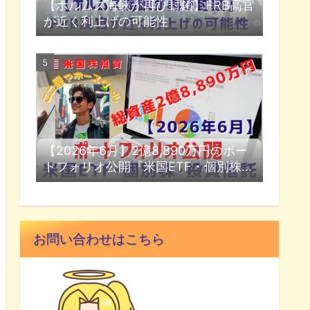
【ホルムズ海峡が再び封鎖】FRB高官
が近く利上げの可能性
【2026年6月】2億8,890万円のポー
トフォリオ公開『米国ETF・個別株・
投資信託』
お問い合わせはこちら