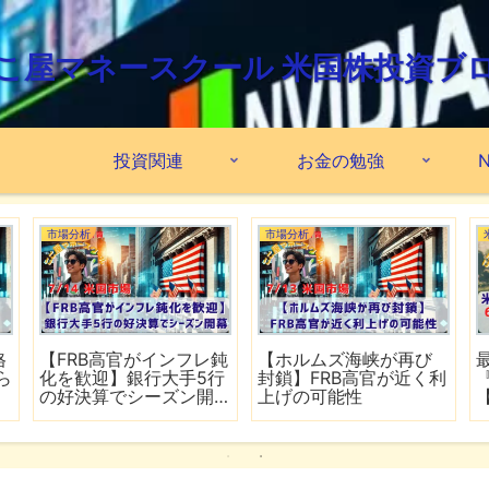
こ屋マネースクール 米国株投資ブ
投資関連
お金の勉強
N
市場分析
市場分析
格
【FRB高官がインフレ鈍
【ホルムズ海峡が再び
ら
化を歓迎】銀行大手5行
封鎖】FRB高官が近く利
の好決算でシーズン開
上げの可能性
幕