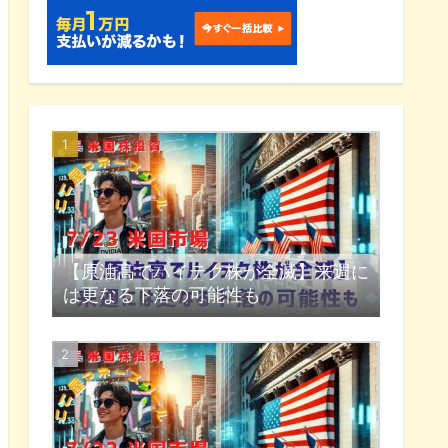
【原油高でハイテク株が全滅】来週に
は更なる下落の可能性も