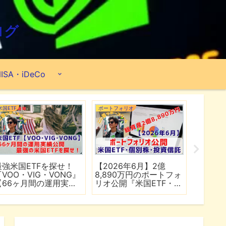
ログ
ISA・iDeCo
米国ETF
ポートフォリオ
市場分析
最強米国ETFを探せ！
【2026年6月】2億
【マイ
『VOO・VIG・VONG』
8,890万円のポートフォ
爆上げ
【66ヶ月間の運用実績
リオ公開『米国ETF・個
マゾン
公開】
別株・投資信託』
れる