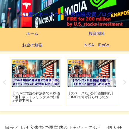
ここ屋マネースクール 米国株投資ブログ
ホーム
投資関連
お金の勉強
NISA・iDeCo
市場分析
市場分析
市
【TSMC増益の神決算でも株価
【スペースXが公開価格割れ】
【
戦に
下落】ネットフリックスの決算
FOMCで何が語られるのか
迎
は予想下回る
ー
当サイトは広告費で運営費をまかなっており、個人サ