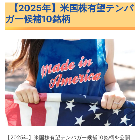
【2025年】米国株有望テンバガー候補10銘
【2025年】米国株有望テンバ
柄
ガー候補10銘柄
2025年米国株テンバガー候補の10銘柄
【2025年】米国株有望テンバガー候補10銘
柄概要
CRWD（クラウドストライク）概要
U（ユニティ）概要
AFRM（アファーム）概要
UPST（アップスタート）概要
COIN（コインベース）概要
米国株有望テンバガー候補10銘柄パフォー
マンス
【2025年】米国株有望テンバガー候補10銘柄を公開