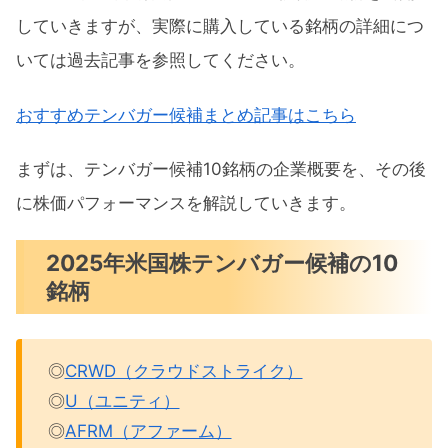
CRWD（クラウドストライク）チャー
していきますが、実際に購入している銘柄の詳細につ
ト分析
いては過去記事を参照してください。
U（ユニティ）チャート分析
おすすめテンバガー候補まとめ記事はこちら
AFRM（アファーム）チャート分析
UPST（アップスタート）チャート分析
まずは、テンバガー候補10銘柄の企業概要を、その後
COIN（コインベース）チャート分析
に株価パフォーマンスを解説していきます。
2025年5月テンバガー候補のパフォーマン
2025年米国株テンバガー候補の10
スまとめ
銘柄
◎
CRWD（クラウドストライク）
◎
U（ユニティ）
◎
AFRM（アファーム）