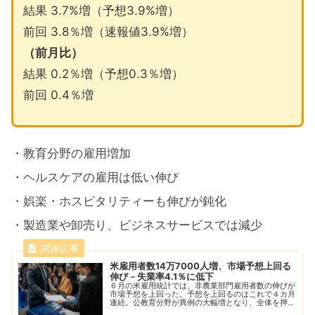
結果 3.7%増（予想3.9%増）
前回 3.8％増（速報値3.9%増）
（前月比）
結果 0.2％増（予想0.3％増）
前回 0.4％増
・教育分野の雇用増加
・ヘルスケアの雇用は低い伸び
・娯楽・ホスピタリティーも伸びが鈍化
・製造業や卸売り、ビジネスサービスでは減少
米雇用者数14万7000人増、市場予想上回る
伸び－失業率4.1％に低下
６月の米雇用統計では、非農業部門雇用者数の伸びが
市場予想を上回った。予想を上回るのはこれで４カ月
連続。公教育分野が異例の大幅増となり、全体を押し
上げた。