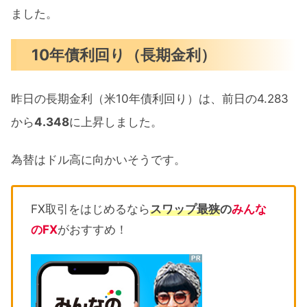
ました。
10年債利回り（長期金利）
昨日の長期金利（米10年債利回り）は、前日の4.283
から
4.348
に上昇しました。
為替はドル高に向かいそうです。
FX取引をはじめるなら
スワップ最狭
の
みんな
のFX
がおすすめ！