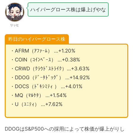
ハイパーグロース株は爆上げやな
リッヒ
昨日のハイパーグロース株
・AFRM（ｱﾌｧｰﾑ） …+1.20%
・COIN（ｺｲﾝﾍﾞｰｽ） …+0.38%
・CRWD（ｸﾗｳﾄﾞｽﾄﾗｲｸ）…+3.63%
・DDOG（ﾃﾞｰﾀﾄﾞｯｸﾞ） …+14.92%
・DOCS（ﾄﾞｷｼﾐﾃｨ ） …+4.01%
・MQ（ﾏﾙｹﾀ） …+1.54%
・U（ﾕﾆﾃｨ） …+7.62%
DDOGはS&P500への採用によって株価が爆上がりし