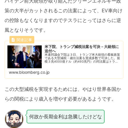
バイデン前大統領が取り組んだクリーンエネルギー政
策の大半がカットされるこの法案によって、EV車向け
の控除もなくなりますのでテスラにとってはさらに逆
風となりそうです。
米下院、トランプ減税法案を可決－大統領に
送付へ
米連邦議会下院は３日、トランプ米大統領の看板政策
である大型減税・歳出法案を賛成多数で可決した。規
模３兆4000億ドル（約493兆円）の同法案はトラン
プ大統領に送付される。福祉プログラムの予算がカッ
トされ、バイデン前大統領が取り組んだクリーン...
www.bloomberg.co.jp
この大型減税を実現するためには、やはり世界各国か
らの関税により歳入を増やす必要があるようです。
何故か長期金利は急騰したけどな