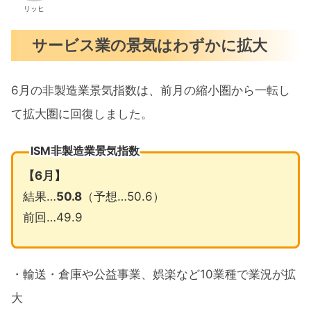
リッヒ
サービス業の景気はわずかに拡大
6月の非製造業景気指数は、前月の縮小圏から一転し
て拡大圏に回復しました。
ISM非製造業景気指数
【6
月】
結果…
50.8
（予想…50.6）
前回…49.9
・輸送・倉庫や公益事業、娯楽など10業種で業況が拡
大