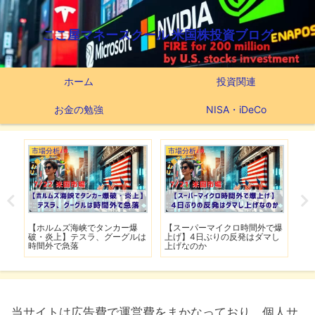
ここ屋マネースクール 米国株投資ブログ
ホーム
投資関連
お金の勉強
NISA・iDeCo
市場分析
市場分析
つ
滅】
【ホルムズ海峡でタンカー爆
【スーパーマイクロ時間外で爆
【
性も
破・炎上】テスラ、グーグルは
上げ】4日ぶりの反発はダマし
つ
時間外で急落
上げなのか
実
当サイトは広告費で運営費をまかなっており、個人サ