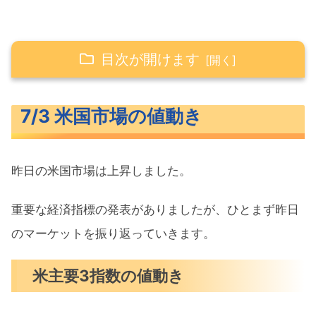
目次が開けます
7/3 米国市場の値動き
7/3 米国市場の値動き
米主要3指数の値動き
10年債利回り（長期金利）
昨日の米国市場は上昇しました。
S&P500ヒートマップ
セクター別パフォーマンス
重要な経済指標の発表がありましたが、ひとまず昨日
S&P500チャート分析
のマーケットを振り返っていきます。
米国市場のトピックス
米主要3指数の値動き
6月の雇用は伸びが加速、失業率は低下