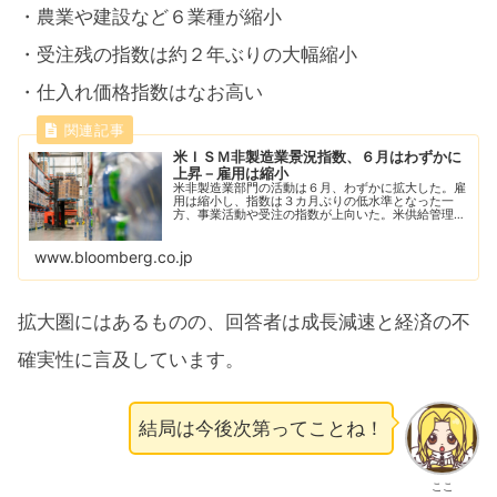
・農業や建設など６業種が縮小
・受注残の指数は約２年ぶりの大幅縮小
・仕入れ価格指数はなお高い
米ＩＳＭ非製造業景況指数、６月はわずかに
上昇－雇用は縮小
米非製造業部門の活動は６月、わずかに拡大した。雇
用は縮小し、指数は３カ月ぶりの低水準となった一
方、事業活動や受注の指数が上向いた。米供給管理協
会（ＩＳＭ）が３日発表した。
www.bloomberg.co.jp
拡大圏にはあるものの、回答者は成長減速と経済の不
確実性に言及しています。
結局は今後次第ってことね！
ここ