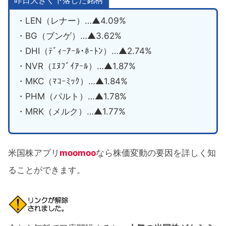
・LEN（レナー）…▲4.09%
・BG（ブンゲ）…▲3.62%
・DHI（ﾃﾞｨｰｱｰﾙ･ﾎｰﾄﾝ）…▲2.74%
・NVR（ｴﾇﾌﾞｲｱｰﾙ）…▲1.87%
・MKC（ﾏｺｰﾐｯｸ）…▲1.84%
・PHM（パルト）…▲1.78%
・MRK（メルク）…▲1.77%
米国株アプリ
moomoo
なら株価変動の要因を詳しく知
ることができます。