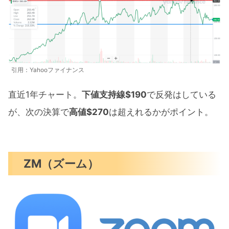
引用：Yahooファイナンス
直近1年チャート。
下値支持線$190
で反発はしている
が、次の決算で
高値$270
は超えれるかがポイント。
ZM（ズーム）