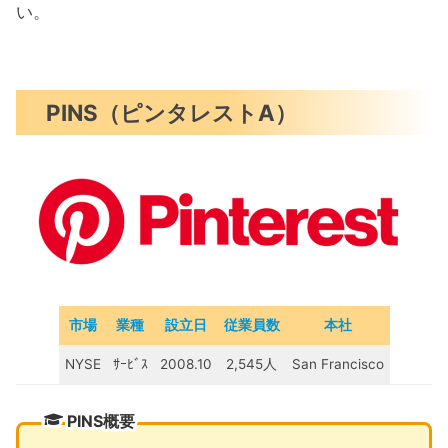
い。
PINS（ピンタレストA）
市場
業種
設立日
従業員数
本社
NYSE
ｻｰﾋﾞｽ
2008.10
2,545人
San Francisco
PINS概要