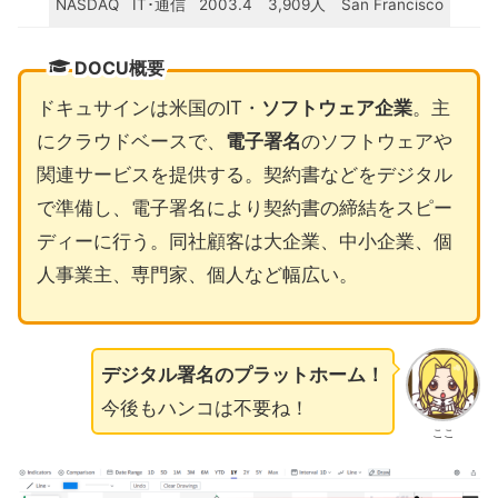
NASDAQ
IT･通信
2003.4
3,909人
San Francisco
DOCU概要
ドキュサインは米国のIT・
ソフトウェア企業
。主
にクラウドベースで、
電子署名
のソフトウェアや
関連サービスを提供する。契約書などをデジタル
で準備し、電子署名により契約書の締結をスピー
ディーに行う。同社顧客は大企業、中小企業、個
人事業主、専門家、個人など幅広い。
デジタル署名のプラットホーム！
今後もハンコは不要ね！
ここ