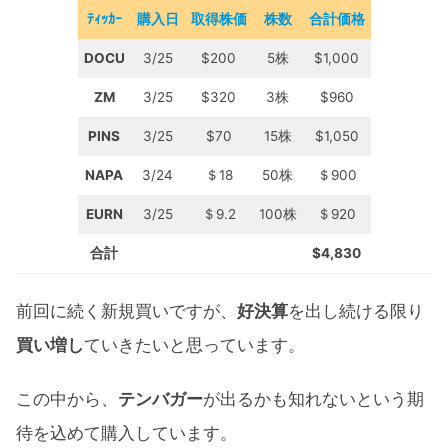
ﾃｨｯｶｰ
購入日
取得株価
株数
合計価格
DOCU
3/25
$200
5株
$1,000
ZM
3/25
$320
3株
$960
PINS
3/25
$70
15株
$1,050
NAPA
3/24
＄18
50株
＄900
EURN
3/25
＄9.2
100株
＄920
合計
$4,830
前回に続く新規買いですが、
好決算
を出し続ける限り
買い増し
ていきたいと思っています。
この中から、
テンバガー
が出るかも知れないという期
待を込めて購入しています。