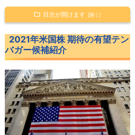
目次が開けます
2021年米国株 期待の有望テンバガー候補紹
2021年米国株 期待の有望テン
介
バガー候補紹介
DOCU（ドキュサイン）
ZM（ズーム）
PINS（ピンタレストA）
NAPA（ザ・ダックホーン・ポートフォ
リオ）
EURN（ユーロナブ）
2021年期待の有望テンバガー候補米国株
【購入履歴】