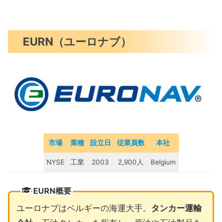
EURN（ユーロナブ）
市場
業種
設立日
従業員数
本社
NYSE
工業
2003
2,900人
Belgium
EURN概要
ユーロナブはベルギーの海運大手。
タンカー運輸