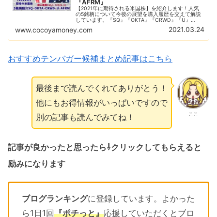
『AFRM』
【2021年に期待される米国株】を紹介します！人気
の5銘柄について今後の展望を購入履歴を交えて解説
しています。『SQ』『OKTA』『CRWD』『U』
『AFRM』あなたが気になっている銘柄はどれ？この
2021.03.24
www.cocoyamoney.com
中にテンバガー候補が隠されているかも？！
おすすめテンバガー候補まとめ記事はこちら
最後まで読んでくれてありがとう！
他にもお得情報がいっぱいですので
ここ
別の記事も読んでみてね！
記事が良かったと思ったら⇩クリックしてもらえると
励みになります
ブログランキング
に登録しています。よかった
ら1日1回
『ポチっと』
応援していただくとブロ