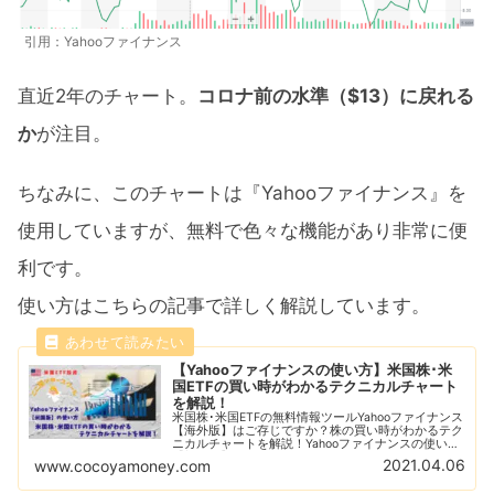
引用：Yahooファイナンス
直近2年のチャート。
コロナ前の水準（$13）に戻れる
か
が注目。
ちなみに、このチャートは『Yahooファイナンス』を
使用していますが、無料で色々な機能があり非常に便
利です。
使い方はこちらの記事で詳しく解説しています。
【Yahooファイナンスの使い方】米国株･米
国ETFの買い時がわかるテクニカルチャート
を解説！
米国株･米国ETFの無料情報ツールYahooファイナンス
【海外版】はご存じですか？株の買い時がわかるテク
ニカルチャートを解説！Yahooファイナンスの使い方
【初級編】RSI指数やボリンジャーバンド、恐怖指数
2021.04.06
www.cocoyamoney.com
を利用して株の買い時を判断しよう！