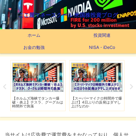
ここ屋マネースクール 米国株投資ブログ
ホーム
投資関連
お金の勉強
NISA・iDeCo
市場分析
市場分析
つ
滅】
【ホルムズ海峡でタンカー爆
【スーパーマイクロ時間外で爆
【
性も
破・炎上】テスラ、グーグルは
上げ】4日ぶりの反発はダマし
つ
時間外で急落
上げなのか
実
当サイトは広告費で運営費をまかなっており、個人サ