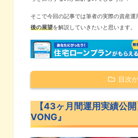
そこで今回の記事では筆者の実際の資産運
後の展望
を解説していきたいと思います。
目次
【43ヶ月間運用実績公開】米国ETF『V
【43ヶ月間運用実績公開】
米国ETF『VOO･VIG･VONG』
VONG』
VOO･VIG･VONGのベンチマー
VOO・VIG・VONGの過去リタ