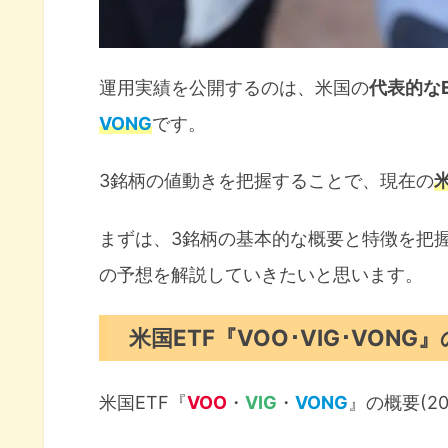
運用実績を公開するのは、米国の
代表的なE
VONG
です。
3銘柄の値動きを把握することで、現在の
まずは、3銘柄の基本的な概要と特徴を把
の予想を解説していきたいと思います。
米国ETF『VOO･VIG･VONG
米国ETF『
VOO
・
VIG
・
VONG
』の概要(20