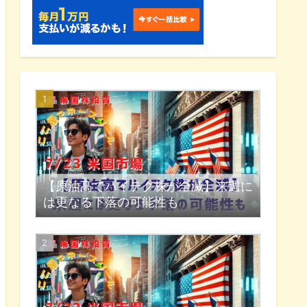
【原油高でハイテク株が全滅】来週に
は更なる下落の可能性も