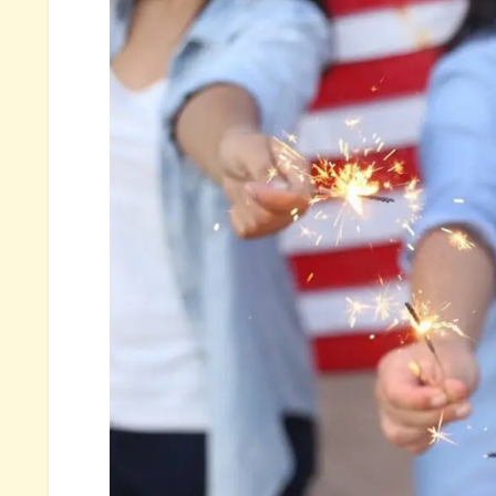
VOO・VIG・VONGの運用実績
為替によるリターン
VOO・VIG・VONGのリターン
VOO･VIG･VONGの値動きに見え
VOO･VIG･VONGのチャート比
1ヶ月リターンの推移による今
VOO･VIG･VONG 43ヶ月間運用