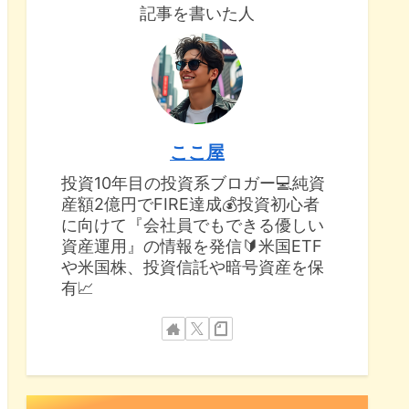
記事を書いた人
ここ屋
投資10年目の投資系ブロガー💻純資
産額2億円でFIRE達成💰投資初心者
に向けて『会社員でもできる優しい
資産運用』の情報を発信🔰米国ETF
や米国株、投資信託や暗号資産を保
有📈