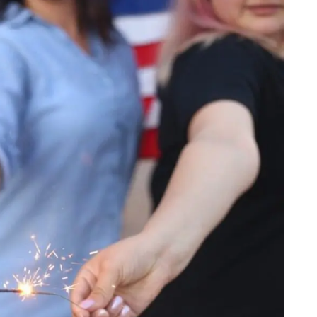
【43ヶ月間】
推移
る米国市場の展望
較
後の米国市場予想
実績公開：まとめ