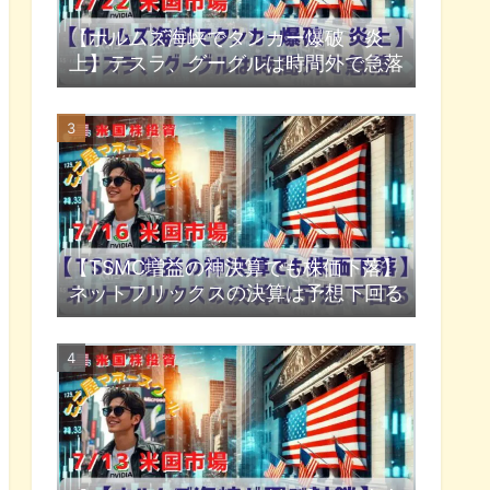
【ホルムズ海峡でタンカー爆破・炎
上】テスラ、グーグルは時間外で急落
【TSMC増益の神決算でも株価下落】
ネットフリックスの決算は予想下回る