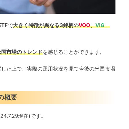
TF
で
大きく特徴が異なる3銘柄
の
VOO
、
VIG
、
米国市場のトレンド
を感じることができます。
握した上で、実際の運用状況を見て今後の米国市場
』の概要
24.7.29現在)です。