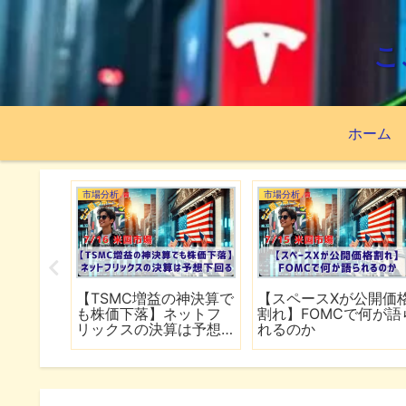
こ
ホーム
市場分析
市場分析
続でイラ
【TSMC増益の神決算で
【スペースXが公開価
は全面
も株価下落】ネットフ
割れ】FOMCで何が語
行
リックスの決算は予想
れるのか
下回る