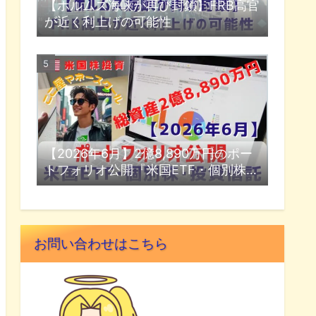
【ホルムズ海峡が再び封鎖】FRB高官
が近く利上げの可能性
【2026年6月】2億8,890万円のポー
トフォリオ公開『米国ETF・個別株・
投資信託』
お問い合わせはこちら