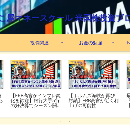
こ屋マネースクール 米国株投資ブ
投資関連
お金の勉強
N
市場分析
市場分析
格
【FRB高官がインフレ鈍
【ホルムズ海峡が再び
ら
化を歓迎】銀行大手5行
封鎖】FRB高官が近く利
の好決算でシーズン開
上げの可能性
幕