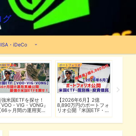
ログ
ISA・iDeCo
米国ETF
ポートフォリオ
市場分析
最強米国ETFを探せ！
【2026年6月】2億
【マイ
『VOO・VIG・VONG』
8,890万円のポートフォ
爆上げ
【66ヶ月間の運用実績
リオ公開『米国ETF・個
マゾン
公開】
別株・投資信託』
れる