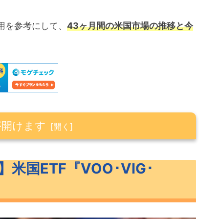
用を参考にして、
43ヶ月間の米国市場の推移と今
が開けます
OO･VIG･VONG』
米国ETF『VOO･VIG･
の概要
クと特徴
ーン