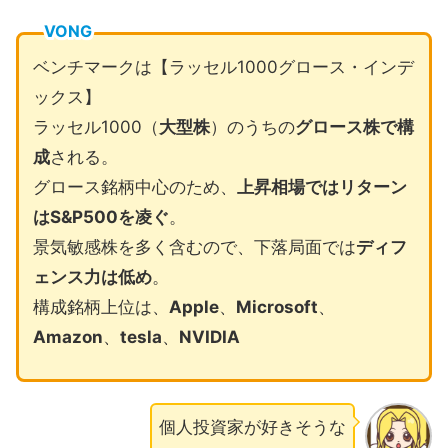
VONG
ベンチマークは【ラッセル1000グロース・インデ
ックス】
ラッセル1000（
大型株
）のうちの
グロース株で構
成
される。
グロース銘柄中心のため、
上昇相場ではリターン
はS&P500を凌ぐ
。
景気敏感株を多く含むので、下落局面では
ディフ
ェンス力は低め
。
構成銘柄上位は、
Apple
、
Microsoft
、
Amazon
、
tesla
、
NVIDIA
個人投資家が好きそうな