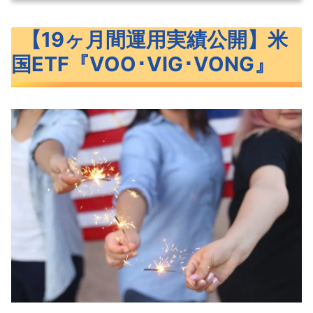
【19ヶ月間運用実績公開】米国ETF『VOO･
【19ヶ月間運用実績公開】米
VIG･VONG』
国ETF『VOO･VIG･VONG』
米国ETF『VOO･VIG･VONG』の概要
VOO･VIG･VONGのベンチマークと特
徴
VOO・VIG・VONGの過去リターン
VOO・VIG・VONGの運用実績【19ヶ
月間】
為替によるリターン
VOO・VIG・VONGのリターン推移
VOO･VIG･VONGの値動きに見える米国市
場の見通し