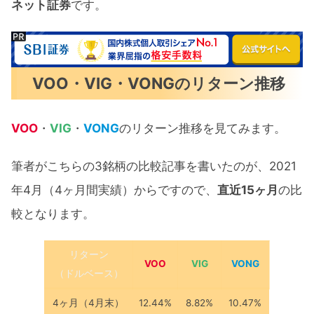
ネット証券
です。
VOO・VIG・VONGのリターン推移
VOO
・
VIG
・
VONG
のリターン推移を見てみます。
筆者がこちらの3銘柄の比較記事を書いたのが、2021
年4月（4ヶ月間実績）からですので、
直近15ヶ月
の比
較となります。
リターン
VOO
VIG
VONG
（ドルベース）
4ヶ月（4月末）
12.44%
8.82%
10.47%