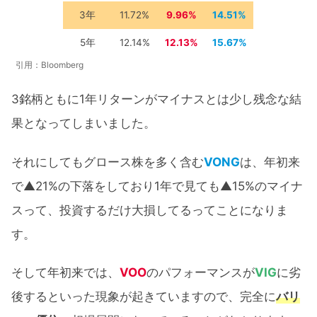
3年
11.72%
9.96%
14.51%
5年
12.14%
12.13%
15.67%
引用：Bloomberg
3銘柄ともに1年リターンがマイナスとは少し残念な結
果となってしまいました。
それにしてもグロース株を多く含む
VONG
は、年初来
で▲21%の下落をしており1年で見ても▲15%のマイナ
スって、投資するだけ大損してるってことになりま
す。
そして年初来では、
VOO
のパフォーマンスが
VIG
に劣
後するといった現象が起きていますので、完全に
バリ