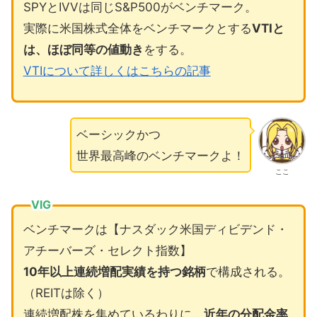
SPYとIVVは同じS&P500がベンチマーク。
実際に米国株式全体をベンチマークとする
VTIと
は、ほぼ同等の値動き
をする。
VTIについて詳しくはこちらの記事
ベーシックかつ
世界最高峰のベンチマークよ！
ここ
VIG
ベンチマークは【ナスダック米国ディビデンド・
アチーバーズ・セレクト指数】
10年以上連続増配実績を持つ銘柄
で構成される。
（REITは除く）
連続増配株を集めているわりに、
近年の分配金率