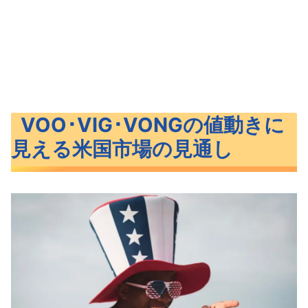
VOO･VIG･VONGの値動きに
見える米国市場の見通し