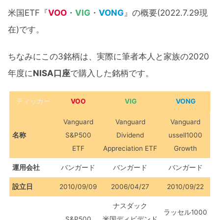
米国ETF『
VOO
・
VIG
・
VONG
』の概要(2022.7.29現
在)です。
ちなみにこの3銘柄は、実際に筆者本人と家族の2020
年度に
NISA口座
で購入した銘柄です。
ティッカー
VOO
VIG
VONG
Vanguard
Vanguard
Vanguard
名称
S&P500
Dividend
ussell1000
ETF
Appreciation ETF
Growth
運用会社
バンガード
バンガード
バンガード
設立日
2010/09/09
2006/04/27
2010/09/22
ナスダック
ラッセル1000
S&P500
米国ディビデンド