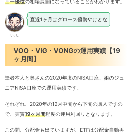
ュー優位
の相場展開になっていることがわかります。
直近1ヶ月はグロース優勢やけどな
リッヒ
VOO・VIG・VONGの運用実績【19
ヶ月間】
筆者本人と奥さんの2020年度のNISA口座、娘のジュ
ニアNISA口座での運用実績です。
それぞれ、2020年の12月中旬から下旬の購入ですの
で、実質
19ヶ月間
程度の運用利回りとなります。
この間、分配金も出ていますが、ETFは分配金自動再