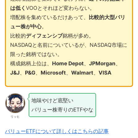
は低く
VOOとそれほど変わらない。
増配株を集めているだけあって、
比較的大型バリ
ュー株が中心
。
比較的
ディフェンシブ
銘柄が多め。
NASDAQと名前についているが、NASDAQ市場に
限った銘柄ではない。
構成銘柄上位は、
Home Depot
、
JPMorgan
、
J&J
、
P&G
、
Microsoft
、
Walmart
、
VISA
地味やけど底堅い
バリュー株寄りのETFやな
リッヒ
バリューETFについて詳しくはこちらの記事