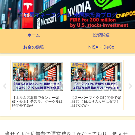
ここ屋マネースクール 米国株投資ブログ
ホーム
投資関連
お金の勉強
NISA・iDeCo
市場分析
市場分析
つ
滅】
【ホルムズ海峡でタンカー爆
【スーパーマイクロ時間外で爆
【
性も
破・炎上】テスラ、グーグルは
上げ】4日ぶりの反発はダマし
つ
時間外で急落
上げなのか
実
当サイトは広告費で運営費をまかなっており、個人サ