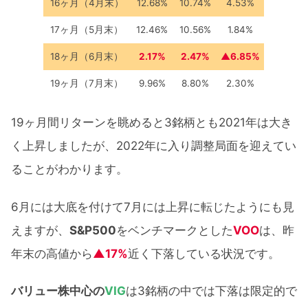
16ヶ月（4月末）
12.68%
10.74%
4.53%
17ヶ月（5月末）
12.46%
10.56%
1.84%
18ヶ月（6月末）
2.17%
2.47%
▲6.85%
19ヶ月（7月末）
9.96%
8.80%
2.30%
19ヶ月間リターンを眺めると3銘柄とも2021年は大き
く上昇しましたが、2022年に入り調整局面を迎えてい
ることがわかります。
6月には大底を付けて7月には上昇に転じたようにも見
えますが、
S&P500
をベンチマークとした
VOO
は、昨
年末の高値から
▲17%
近く下落している状況です。
バリュー株中心の
VIG
は3銘柄の中では下落は限定的で