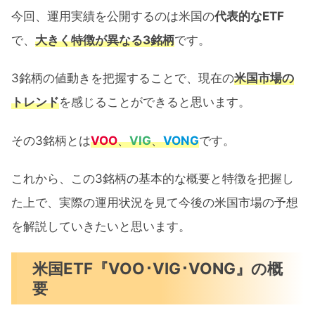
今回、運用実績を公開するのは米国の
代表的なETF
VOO･VIG･VONGのチャート比較
で、
大きく特徴が異なる3銘柄
です。
年初来リターンの推移による今後の米
国市場予想
3銘柄の値動きを把握することで、現在の
米国市場の
トレンド
を感じることができると思います。
VOO･VIG･VONG 19ヶ月間運用実績公開：
まとめ
その3銘柄とは
VOO
、
VIG
、
VONG
です。
これから、この3銘柄の基本的な概要と特徴を把握し
た上で、実際の運用状況を見て今後の米国市場の予想
を解説していきたいと思います。
米国ETF『VOO･VIG･VONG』の概
要