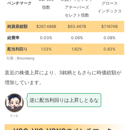
ベンチマーク
グロース
指数
アチーバーズ
インデックス
セレクト指数
純資産総額
$267.486B
$63.467B
$7.1674B
経費率
0.03%
0.06%
0.08%
配当利回り
1.53%
1.82%
0.83%
引用：Bloomberg
直近の株価上昇により、3銘柄ともさらに時価総額が
増加しています。
逆に配当利回りは上昇しとるな
リッヒ