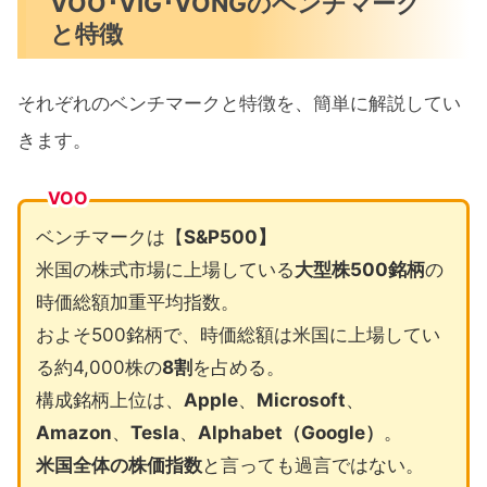
VOO･VIG･VONGのベンチマーク
と特徴
それぞれのベンチマークと特徴を、簡単に解説してい
きます。
VOO
ベンチマークは【
S&P500】
米国の株式市場に上場している
大型株500銘柄
の
時価総額加重平均指数。
およそ500銘柄で、時価総額は米国に上場してい
る約4,000株の
8割
を占める。
構成銘柄上位は、
Apple
、
Microsoft
、
Amazon
、
Tesla
、
Alphabet（Google）
。
米国全体の株価指数
と言っても過言ではない。