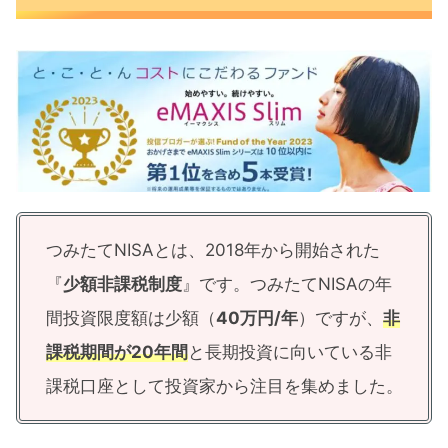
つみたてNISA51ヶ月運用実績公開
つみたてNISA人気銘柄ランキング
分散投資ができるインデックスファン
ドが人気
つみたてNISAにおすすめな銘柄
新NISAおすすめの投資手法
つみたてNISAとは、2018年から開始された
積立投資はこれまで通り継続する
『
少額非課税制度
』です。つみたてNISAの年
積立金額は無理なくマイペースに
間投資限度額は少額（
40万円/年
）ですが、
非
クレカ積立が上限10万円までアップ
課税期間が20年間
と長期投資に向いている非
課税口座として投資家から注目を集めました。
余剰資金が豊富な人は一括投資も
つみたてNISA運用実績51ヶ月まとめ