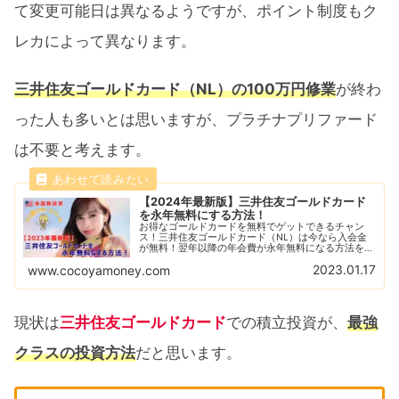
て変更可能日は異なるようですが、ポイント制度もク
レカによって異なります。
三井住友ゴールドカード（NL）の100万円修業
が終わ
った人も多いとは思いますが、プラチナプリファード
は不要と考えます。
【2024年最新版】三井住友ゴールドカード
を永年無料にする方法！
お得なゴールドカードを無料でゲットできるチャン
ス！三井住友ゴールドカード（NL）は今なら入会金
が無料！翌年以降の年会費が永年無料になる方法を解
説！SBI証券でクレカ積立すれば1％還元の投資ができ
2023.01.17
www.cocoyamoney.com
る！1年間で100万円利用できるのか？
現状は
三井住友ゴールドカード
での積立投資が、
最強
クラスの投資方法
だと思います。