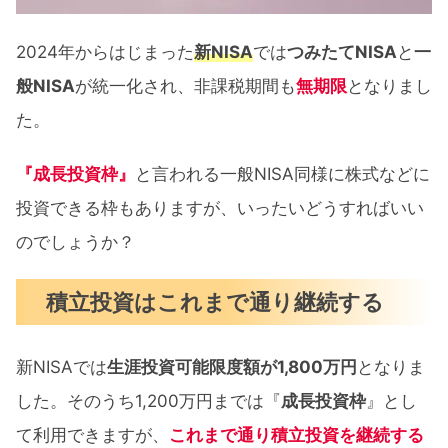
2024年からはじまった
新NISA
では
つみたてNISA
と
一
般NISA
が統一化され、非課税期間も
無期限
となりまし
た。
『成長投資枠』
と言われる一般NISA同様に株式などに
投資できる枠もありますが、いったいどうすればいい
のでしょうか？
積立投資はこれまで通り継続する
新NISAでは
生涯投資可能限度額が1,800万円
となりま
した。そのうち1,200万円までは『
成長投資枠
』とし
て利用できますが、
これまで通り積立投資を継続する