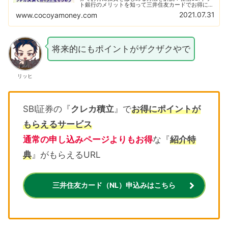
ト銀行のメリットを知って三井住友カードでお得にポ
イントをゲットしよう！はじめて投資するならおすす
2021.07.31
www.cocoyamoney.com
めの投資信託は〇〇！つみたてNISAも必須！
将来的にもポイントがザクザクやで
リッヒ
SBI証券の『
クレカ積立
』で
お得にポイントが
もらえるサービス
通常の申し込みページよりもお得
な『
紹介特
典
』がもらえるURL
三井住友カード（NL）申込みはこちら