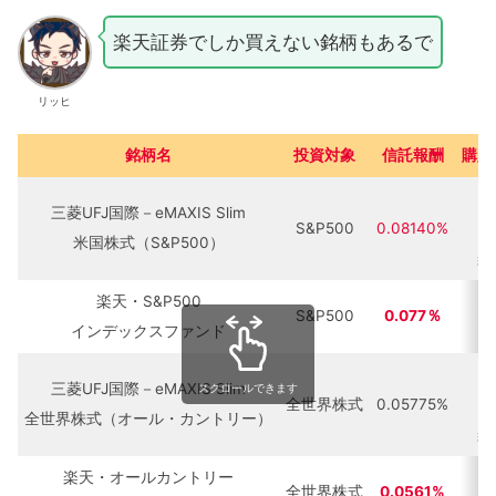
楽天証券でしか買えない銘柄もあるで
リッヒ
銘柄名
投資対象
信託報酬
購入
三菱UFJ国際－eMAXIS Slim
S&P500
0.08140%
マ
米国株式（S&P500）
楽
楽天・S&P500
S&P500
0.077％
インデックスファンド
三菱UFJ国際－eMAXIS Slim
スクロールできます
全世界株式
0.05775%
マ
全世界株式（オール・カントリー）
楽
楽天・オールカントリー
全世界株式
0.0561%