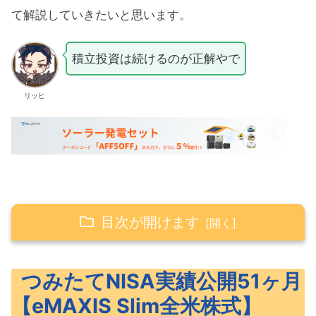
て解説していきたいと思います。
積立投資は続けるのが正解やで
リッヒ
目次が開けます
つみたてNISA実績公開51ヶ月【eMAXIS
つみたてNISA実績公開51ヶ月
Slim全米株式】
【eMAXIS Slim全米株式】
eMAXIS Slim全米株式（S&P500）