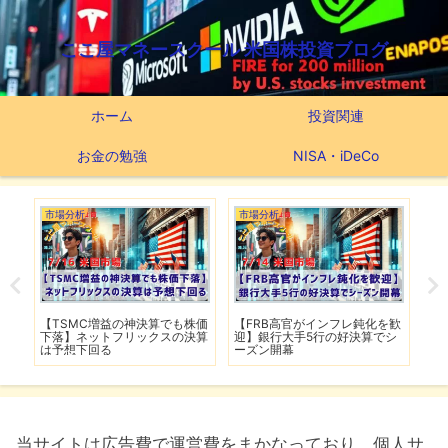
ここ屋マネースクール 米国株投資ブログ
ホーム
投資関連
お金の勉強
NISA・iDeCo
市場分析
市場分析
市
【TSMC増益の神決算でも株価
【FRB高官がインフレ鈍化を歓
【
戦に
下落】ネットフリックスの決算
迎】銀行大手5行の好決算でシ
F
は予想下回る
ーズン開幕
当サイトは広告費で運営費をまかなっており、個人サ