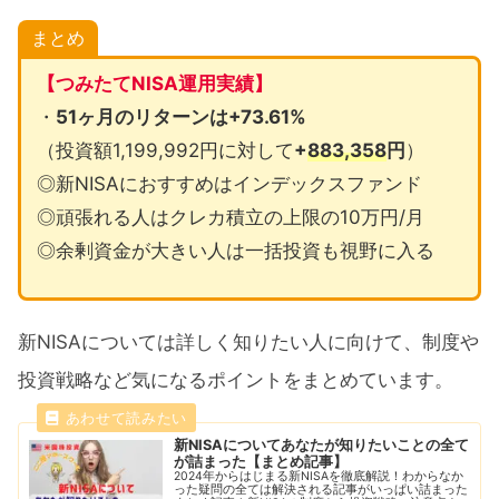
まとめ
【つみたてNISA運用実績】
・
51ヶ月のリターンは+73.61%
（投資額1,199,992円に対して
+
883,358
円
）
◎新NISAにおすすめはインデックスファンド
◎頑張れる人はクレカ積立の上限の10万円/月
◎余剰資金が大きい人は一括投資も視野に入る
新NISAについては詳しく知りたい人に向けて、制度や
投資戦略など気になるポイントをまとめています。
新NISAについてあなたが知りたいことの全て
が詰まった【まとめ記事】
2024年からはじまる新NISAを徹底解説！わからなか
った疑問の全ては解決される記事がいっぱい詰まった