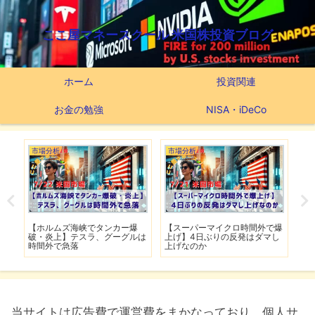
ここ屋マネースクール 米国株投資ブログ
ホーム
投資関連
お金の勉強
NISA・iDeCo
市場分析
市場分析
つ
滅】
【ホルムズ海峡でタンカー爆
【スーパーマイクロ時間外で爆
【
性も
破・炎上】テスラ、グーグルは
上げ】4日ぶりの反発はダマし
つ
時間外で急落
上げなのか
実
当サイトは広告費で運営費をまかなっており、個人サ