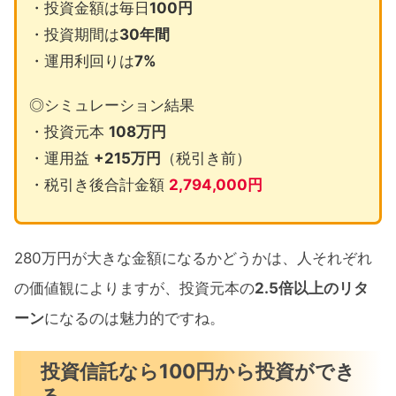
・投資金額は毎日
100円
・投資期間は
30年間
・運用利回りは
7%
◎シミュレーション結果
・投資元本
108万円
・運用益
+215万円
（税引き前）
・税引き後合計金額
2,794,000円
280万円が大きな金額になるかどうかは、人それぞれ
の価値観によりますが、投資元本の
2.5倍以上のリタ
ーン
になるのは魅力的ですね。
投資信託なら100円から投資ができ
る