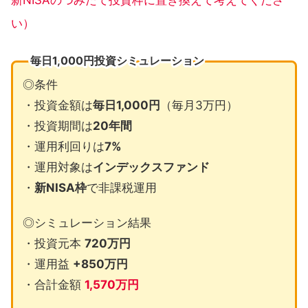
新NISAの
つみたて
投資枠に置き換えて考えてくださ
い）
毎日1,000円投資シミュレーション
◎条件
・投資金額は
毎日1,000円
（毎月3万円）
・投資期間は
20年間
・運用利回りは
7%
・運用対象は
インデックスファンド
・
新NISA枠
で非課税運用
◎シミュレーション結果
・投資元本
720万円
・運用益
+850万円
・合計金額
1,570万円