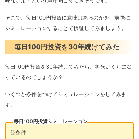
味ないよ！という声が聞こえてきそうです。
毎月3万円を投資するなら『新NISA』
がおすすめ
そこで、毎日100円投資に意味はあるのかを、実際に
新NISAの非課税期間は無期限
シミュレーションすることで検証してみましょう。
新NISAの投資可能期間は恒久化
毎日100円投資を30年続けてみた
新NISAって難しいの？
毎日100円投資に意味はあるのか まとめ
毎日100円投資を30年続けてみたら、将来いくらにな
っているのでしょうか？
いくつか条件をつけてシミュレーションをしてみま
す。
毎日100円投資シミュレーション
◎条件