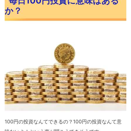
毎日100円投資に意味はある
毎日100円投資を30年続けてみた
か？
投資信託なら100円から投資ができる
長期投資をするならインデックスファ
ンドが最適
年利回り7％は妥当か
S&P500に連動した投資信託はあるのか
30年後に280万円を手に入れらるなら
意味はある
毎日1,000円投資することができるなら『つ
みたてNISA』がおすすめ
毎日1,000円投資を20年続けたシミュ
100円の投資なんてできるの？100円の投資なんて意
レーション