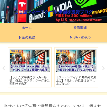
ここ屋マネースクール 米国株投資ブログ
ホーム
投資関連
お金の勉強
NISA・iDeCo
市場分析
市場分析
つ
滅】
【ホルムズ海峡でタンカー爆
【スーパーマイクロ時間外で爆
【
性も
破・炎上】テスラ、グーグルは
上げ】4日ぶりの反発はダマし
つ
時間外で急落
上げなのか
実
当サイトは広告費で運営費をまかなっており、個人サ