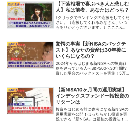
『ほったらかし投資』でいい理由なども
【下落相場で喜ぶべき人と悲しむ
投資理論
解説しています！
人】私は前者、あなたはどっち？
⇩クリックでランキングの応援をしてくだ
さい。（応援してくれるみなさん、いつ
もありがとうございます。）こここんに
ちは！投資期間の後半に差し掛かってい
る『ここ屋（@Ram Tky）』よ！2022年
は米国株が急落していますね。S&P500が
驚愕の事実【新NISAのバックテ
新NISA
年初来...
スト】あなたの資産は30年後に
いくらになるの？
2024年からはじまる新NISAへの投資戦
略を迷っている人へS&P500へ30年間投
資した場合のバックテストを実施！5万円
の積立投資をした場合と5年最速で投資し
た場合のバックテストを実施！30年後の
あなたの資産がスゴイことになる驚愕の
【新NISA10ヶ月間の運用実績】
新NISA
事実を知れ！
インデックスファンド一括投資の
リターンは
投資をはじめる前に参考になる新NISAの
運用実績を公開！ほったらかし投資を実
践できる『新NISA』は最強の投資法！投
資の最適解である『長期・分散・積立』
を実践できる新NISAをはじめよう！