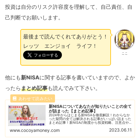
投資は自分のリスク許容度を理解して、自己責任、自
己判断でお願いします。
最後まで読んでくれてありがとう！
レッツ エンジョイ ライフ！
ここ
他にも
新NISA
に関する記事を書いていますので、よか
ったら
まとめ記事
も読んでみて下さい。
新NISAについてあなたが知りたいことの全て
が詰まった【まとめ記事】
2024年からはじまる新NISAを徹底解説！わからなか
った疑問の全ては解決される記事がいっぱい詰まった
まとめ記事！新NISAの制度から投資戦略、注意点や
おすすめ銘柄などあなたが知りたい新NISAについて
2023.06.11
www.cocoyamoney.com
の記事がギッシリ！