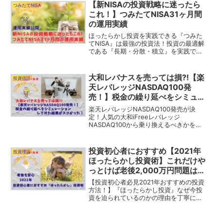
【新NISAの投資戦略に迷ったら
つみたてNISA
これ！】つみたてNISA31ヶ月間
の運用実績
ほったらかし投資を実践できる『つみた
てNISA』は最強の投資法！投資の最適解
である『長期・分散・積立』を実践でき
るつみたてNISAをはじめよう！当ブログ
筆者のつみたてNISA運用実績を公開しな
がらeMAXIS Slim全米株式のリターンに
大和レバナスを売っては損?!【楽
投資信託
ついて解説！
天レバレッジNASDAQ100発
売！】税金の繰り延べをシミュレ
ーションしてみた結果がスゴかっ
楽天レバレッジNASDAQ100発売が決
た！
定！人気の大和iFreeレバレッジ
NASDAQ100から乗り換えるべきかを解
説！税金の繰り延べ効果についてシミュ
レーションを実施！あなたは乗り換えた
方が得ですか？損ですか？
投資初心者におすすめ【2021年
投資理論
ほったらかし投資術】これだけや
っとけば老後2,000万円問題は解
決？
【投資初心者必見2021年おすすめの投資
方法！】『ほったらかし投資』なぜ今投
資を迫られているのかの理由を丁寧に解
説しています。また、どのような方法で
『ほったらかし投資』を実現するのか。