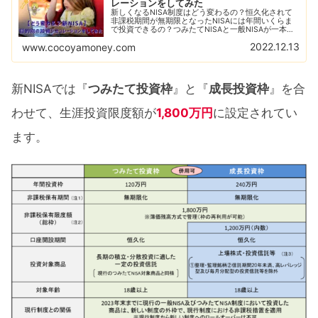
レーションをしてみた
新しくなるNISA制度はどう変わるの？恒久化されて
非課税期間が無期限となったNISAには年間いくらま
で投資できるの？つみたてNISAと一般NISAが一本化
されてこれからどう投資していいの？目的別で投資シ
2022.12.13
www.cocoyamoney.com
ミュレーションしてみましたので参考にしてくださ
い！
新NISAでは『
つみたて投資枠
』と『
成長投資枠
』を合
わせて、生涯投資限度額が
1,800万円
に設定されてい
ます。