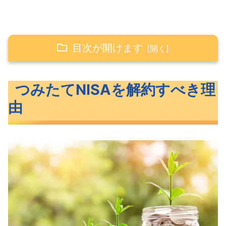
目次が開けます
つみたてNISAを解約すべき理由
つみたてNISAを解約すべき理
つみたてNISAの非課税期間は20年
由
20年後にはいくらになっているの？
新NISAの投資限度額は1,800万円
つみたてNISAを解約すべき人の分岐点
を考えてみる
まとめ