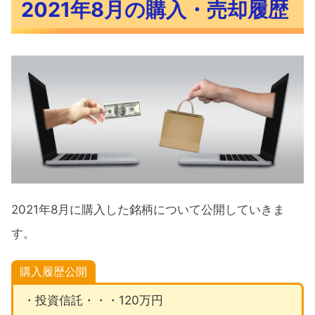
2021年8月の購入・売却履歴
2021年8月の積立投資（投資信託）
2021年8月のスポット購入（投資信
託）
2021年8月に購入した米国ETF
2021年8月に購入した米国株
2021年8月に売却した米国株
購入理由
2021年8月に購入した銘柄について公開していきま
2021年今後の投資方針
す。
コア・サテライト戦略
暴落時に仕込みたい銘柄
購入履歴公開
SPXL
・投資信託・・・120万円