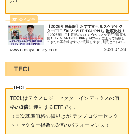
ス）
【2026年最新版】おすすめヘルスケアセク
ターETF『XLV･VHT･IXJ･PPH』徹底比較！
【2026年注目】期待のおすすめヘルスケアETF徹底比
較！『XLV･VHT･IXJ･PPH』AIブームによって急騰し
てきた米国市場はすでに高騰しすぎて割高と言われて
います。そんな中、割安で放置されているヘルスケア
2021.04.23
www.cocoyamoney.com
に注目！今後上昇する理由を解説します！
TECL
TECL
TECLはテクノロジーセクターインデックスの価
格の
3倍
に連動するETFです。
（日次基準価格の値動きが テクノロジーセレク
ト・セクター指数の3倍のパフォーマンス ）