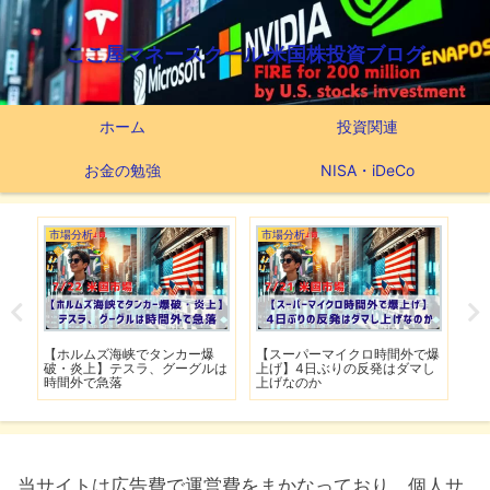
ここ屋マネースクール 米国株投資ブログ
ホーム
投資関連
お金の勉強
NISA・iDeCo
市場分析
市場分析
つ
滅】
【ホルムズ海峡でタンカー爆
【スーパーマイクロ時間外で爆
【
性も
破・炎上】テスラ、グーグルは
上げ】4日ぶりの反発はダマし
つ
時間外で急落
上げなのか
実
当サイトは広告費で運営費をまかなっており、個人サ