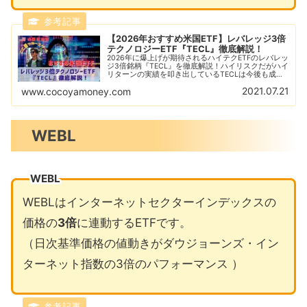
【2026年おすすめ米国ETF】レバレッジ3倍
テクノロジーETF『TECL』徹底解説！
2026年に爆上げが期待されるハイテクETFのレバレッ
ジ3倍銘柄『TECL』を徹底解説！ハイリスクだがハイ
リターンの実績を叩き出しているTECLは今後も成長
するのか？あなたの資産を爆増させたいならTECL！
2021.07.21
www.cocoyamoney.com
WEBL
WEBL
WEBLはインターネットセクターインデックスの
価格の
3倍
に連動するETFです。
（日次基準価格の値動きがダウジョーンズ・イン
ターネット指数の3倍のパフォーマンス ）