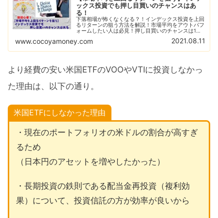
ックス投資でも押し目買いのチャンスはあ
る！
下落相場が怖くなくなる？！インデックス投資を上回
るリターンの狙う方法を解説！市場平均をアウトパフ
ォームしたい人は必見！押し目買いのチャンスは1ヶ
月に1回のペースで訪れる！チャンスを逃さないため
2021.08.11
www.cocoyamoney.com
にもキャッシュポジションを高めよう！
より経費の安い米国ETFのVOOやVTIに投資しなかっ
た理由は、以下の通り。
米国ETFにしなかった理由
・現在のポートフォリオの米ドルの割合が高すぎ
るため
（日本円のアセットを増やしたかった）
・長期投資の鉄則である配当金再投資（複利効
果）について、投資信託の方が効率が良いから