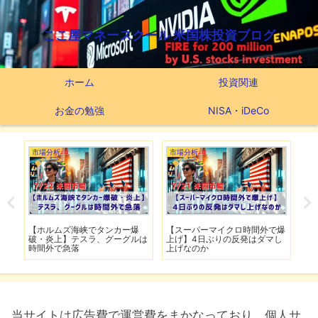
ここ屋マネースクール 米国株投資ブログ
ホーム
投資関連
お金の勉強
NISA・iDeCo
市場分析
市場分析
つ
滅】
【ホルムズ海峡でタンカー爆
【スーパーマイクロ時間外で爆
【
性も
破・炎上】テスラ、グーグルは
上げ】4日ぶりの反発はダマし
つ
時間外で急落
上げなのか
実
当サイトは広告費で運営費をまかなっており、個人サ