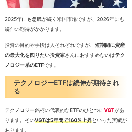
テクノロジー・セレクト・セクター指
2025年にも急騰が続く米国市場ですが、2026年にも
数の組入れ銘柄
続伸の期待がかかります。
おすすめテクノロジーETF『TECL』過
去チャート
投資の目的や手段は人それぞれですが、
短期間に資産
レバレッジ3倍テクノロジーETF『TECL』
の最大化を図りたい投資家
さんにおすすめなのは
テク
は投資するに値するか
ノロジー系のETF
です。
レバレッジ銘柄はリスク資産と理解し
テクノロジーETFは続伸が期待され
た上で
る
【2026年おすすめETF】『TECL』まとめ
テクノロジー銘柄の代表的なETFのひとつに
VGT
があ
ります。その
VGTは5年間で160%上昇
といった実績が
あります。