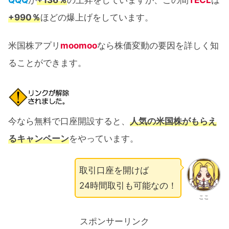
QQQ
が
+136％
の上昇をしていますが、この間
TECL
は
+990％
ほどの爆上げをしています。
米国株アプリ
moomoo
なら株価変動の要因を詳しく知
ることができます。
今なら無料で口座開設すると、
人気の米国株がもらえ
るキャンペーン
をやっています。
取引口座を開けば
24時間取引も可能なの！
ここ
スポンサーリンク