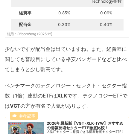
Technology指数
経費率
0.85%
0.09%
配当金
0.33%
0.40%
引用：
Blloomberg
(2025.12)
少ないですが配当金は出ていますね。また、経費率に
関しても普段目にしている格安バンガードなどと比べ
てしまうと少し割高です。
ベンチマークのテクノロジー・セレクト・セクター指
数（1倍）連動のETFは
XLK
です。テクノロジーETFで
は
VGT
の方が有名で人気があります。
2026年最新版【VGT･XLK･IYW】おすすめ
の情報技術セクターETF徹底比較！
大型ITセクターに投資できる情報技術セクターETF！