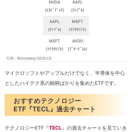
NVDA
AAPL
(ｴﾇﾋﾞﾃﾞｨｱ)
(ｱｯﾌﾟﾙ)
AAPL
MSFT
(ｱｯﾌﾟﾙ)
(ﾏｲｸﾛｿﾌﾄ)
MSFT
AVGO
(ﾏｲｸﾛｿﾌﾄ)
(ﾌﾞﾛｰﾄﾞｺﾑ)
引用：
Blloomberg
(2025.12)
マイクロソフトやアップルだけでなく、半導体を中心
としたハイテク系の銘柄ばかりを集めたETFです。
おすすめテクノロジー
ETF『TECL』過去チャート
テクノロジーETF『
TECL
』の過去チャートを見ていき