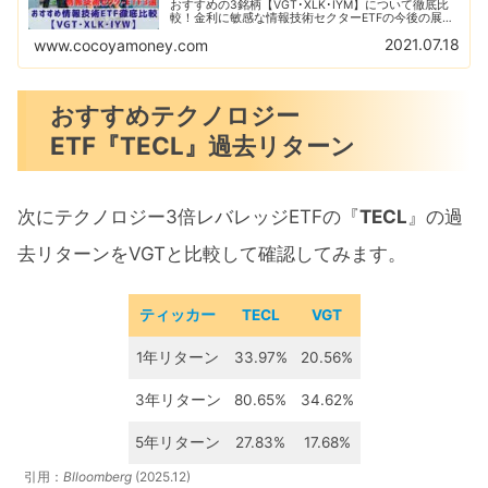
おすすめの3銘柄【VGT･XLK･IYM】について徹底比
較！金利に敏感な情報技術セクターETFの今後の展望
はいかに？S&P500をはるかに上回る情報技術セクタ
2021.07.18
www.cocoyamoney.com
ーに今後も期待！
おすすめテクノロジー
ETF『TECL』過去リターン
次にテクノロジー3倍レバレッジETFの『
TECL
』の過
去リターンをVGTと比較して確認してみます。
ティッカー
TECL
VGT
1年リターン
33.97%
20.56%
3年リターン
80.65%
34.62%
5年リターン
27.83%
17.68%
引用：
Blloomberg
(2025.12)