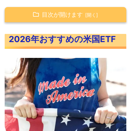
目次が開けます
2026年おすすめの米国ETF
2026年おすすめの米国ETF
テクノロジーETFは続伸が期待される
レバレッジETFとは？
テクノロジーETFにレバレッジをかける
レバレッジ3倍テクノロジーETF『TECL』
徹底解説！
おすすめテクノロジーETF『TECL』概
要
おすすめテクノロジーETF『TECL』過
去リターン