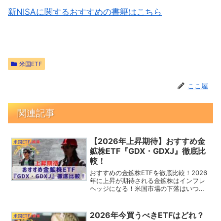
新NISAに関するおすすめの書籍はこちら
米国ETF
ここ屋
関連記事
【2026年上昇期待】おすすめ金
米国ETF
鉱株ETF『GDX・GDXJ』徹底比
較！
おすすめの金鉱株ETFを徹底比較！2026
年に上昇が期待される金鉱株はインフレ
ヘッジになる！米国市場の下落はいつま
で続くかわからない状況だが金鉱株を保
有することでリスクヘッジになる！金鉱
株ETFの特徴とゴールドとの違いは？
2026年今買うべきETFはどれ？
米国ETF