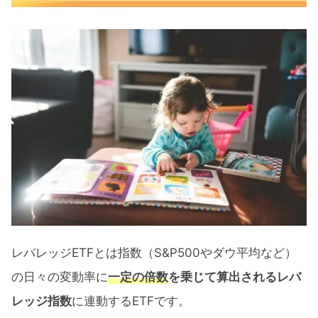
レバレッジETFとは指数（S&P500やダウ平均など）
の日々の変動率に
一定の倍数
を乗じて算出されるレバ
レッジ指数
に連動するETFです。