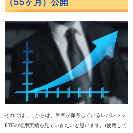
（55ヶ月）公開
レバレッジETFの運用実績
レバレッジETFのリターン推移
次に上昇したら一部は利確する
レバレッジETFとは
どんなレバレッジETFがあるの？
レバレッジETF運用実績公開『SPXL･
TECL･TQQQ･SOXL』まとめ
それではここからは、筆者が保有しているレバレッジ
ETFの運用実績を見ていきたいと思います。(使用して