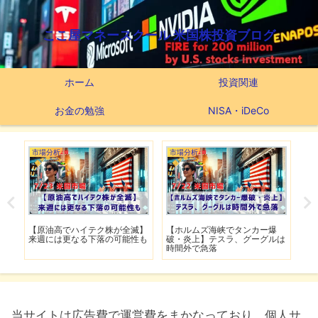
ここ屋マネースクール 米国株投資ブログ
ホーム
投資関連
お金の勉強
NISA・iDeCo
市場分析
市場分析
市
げ】
【原油高でハイテク株が全滅】
【ホルムズ海峡でタンカー爆
【
明暗
来週には更なる下落の可能性も
破・炎上】テスラ、グーグルは
上
時間外で急落
上
当サイトは広告費で運営費をまかなっており、個人サ