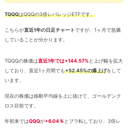
TQQQ
はQQQの3倍レバレッジETFです。
こちらが
直近1年の日足チャート
ですが、1ヶ月で急騰
していることが分かります。
TQQQの株価は
直近1年では+144.57%
と上げ幅を拡大
しており、直近1ヶ月間でも
+52.45%の爆上げ
をして
います。
現在の株価は移動平均線を上に抜けて、ゴールデンク
ロス目前です。
年初来では
QQQ
が
+6.04％
とプラ転しており、3倍レ