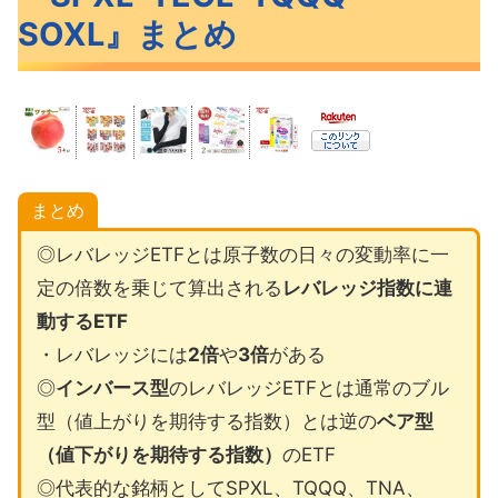
SOXL』まとめ
まとめ
◎レバレッジETFとは原子数の日々の変動率に一
定の倍数を乗じて算出される
レバレッジ指数に連
動するETF
・レバレッジには
2倍
や
3倍
がある
◎
インバース型
のレバレッジETFとは通常のブル
型（値上がりを期待する指数）とは逆の
ベア型
（値下がりを期待する指数）
のETF
◎代表的な銘柄としてSPXL、TQQQ、TNA、