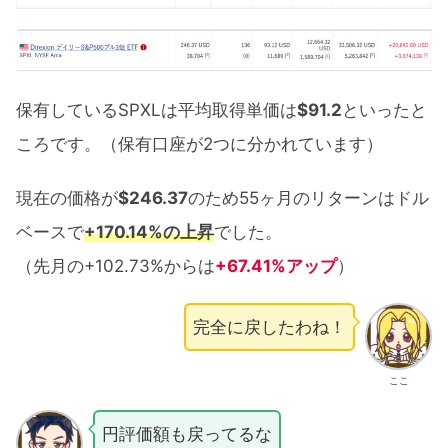
保有しているSPXLは平均取得単価は
$91.2
といったと
ころです。（保有口座が2つに分かれています）
現在の価格が
$246.37
のため55ヶ月のリターンはドル
ベースで
+170.14%の上昇
でした。
（先月の+102.73%からは
+67.41%アップ
）
完全に戻したわね！
ここ
円評価額も戻ってるな