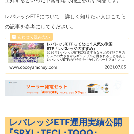
上昇するといった下落相場で利益を出す商品です。
レバレッジETFについて、詳しく知りたい人はこちら
の記事を参考にしてください。
レバレッジETFってなに？人気の米国
ETF『レバレッジのすすめ』
2026年レバレッジETFに投資するならどのETF？その
リスクの大きさからギャンブルと目されることもある
レバレッジETFだが特性を生かしてポートフォリオに
組み込むことで大きなパフォーマンスを見せる！代表
2021.07.05
www.cocoyamoney.com
的なレバレッジETFの紹介と比較を解説！
レバレッジETF運用実績公開
『SPXL･TECL･TQQQ･