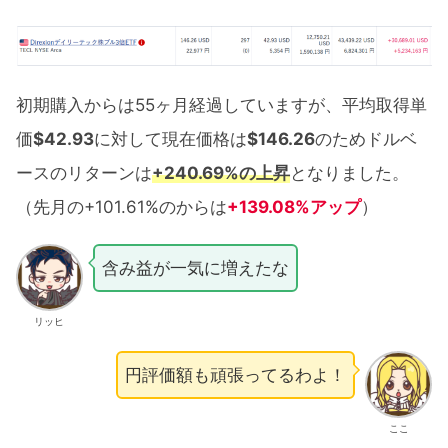
初期購入からは55ヶ月経過していますが、平均取得単
価
$42.93
に対して現在価格は
$146.26
のためドルベ
ースのリターンは
+240.69%の上昇
となりました。
（先月の+101.61%のからは
+139.08%アップ
）
含み益が一気に増えたな
リッヒ
円評価額も頑張ってるわよ！
ここ