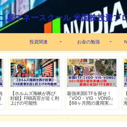
こ屋マネースクール 米国株投資ブ
投資関連
お金の勉強
N
市場分析
米国ETF
鈍
【ホルムズ海峡が再び
最強米国ETFを探せ！
行
封鎖】FRB高官が近く利
『VOO・VIG・VONG』
上げの可能性
【66ヶ月間の運用実績
公開】