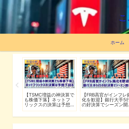
こ
ホーム
市場分析
市場分析
続でイラ
【TSMC増益の神決算で
【FRB高官がインフレ
は全面
も株価下落】ネットフ
化を歓迎】銀行大手5
行
リックスの決算は予想
の好決算でシーズン開
下回る
幕