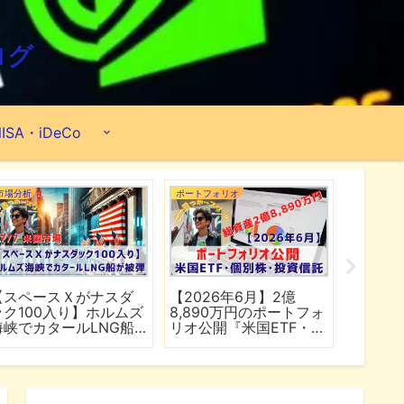
ログ
ISA・iDeCo
市場分析
ポートフォリオ
市場分析
【スペースＸがナスダ
【2026年6月】2億
【マイ
ック100入り】ホルムズ
8,890万円のポートフォ
爆上げ
海峡でカタールLNG船
リオ公開『米国ETF・個
マゾン
が被弾
別株・投資信託』
れる