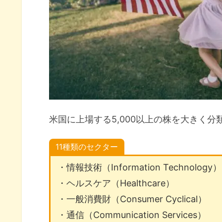
インフレ局面で強いセクターは
2021年のセクター別パフォー
暴落に強いセクターはどれ？
回避はできずとも下落の小さい
暴落から回復の速いセクター
米国に上場する5,000以上の株を大きく分
暴落時に強いセクター
米国株セクター別パフォーマンスま
11種類のセクター
・情報技術（Information Technology）
・ヘルスケア（Healthcare）
・一般消費財（Consumer Cyclical）
・通信（Communication Services）