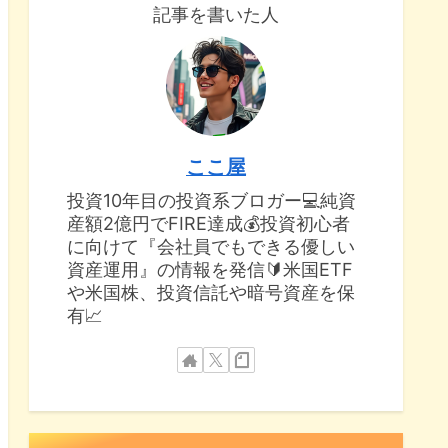
記事を書いた人
ここ屋
投資10年目の投資系ブロガー💻純資
産額2億円でFIRE達成💰投資初心者
に向けて『会社員でもできる優しい
資産運用』の情報を発信🔰米国ETF
や米国株、投資信託や暗号資産を保
有📈