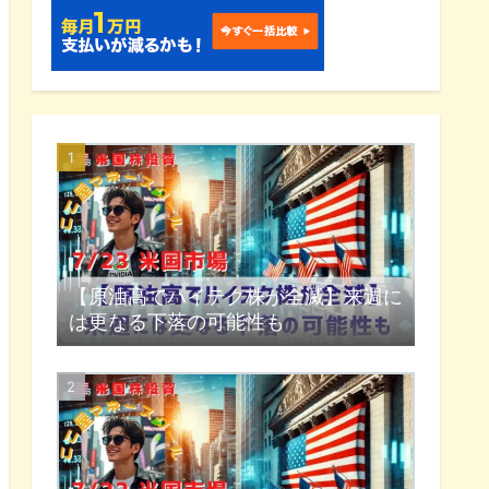
【原油高でハイテク株が全滅】来週に
は更なる下落の可能性も