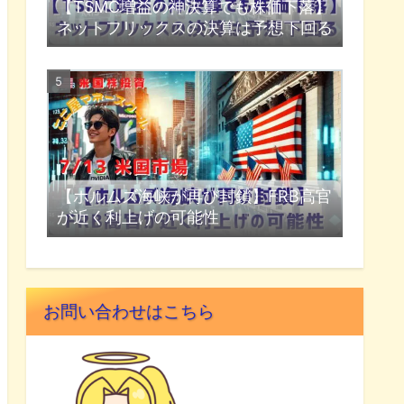
【TSMC増益の神決算でも株価下落】
ネットフリックスの決算は予想下回る
【ホルムズ海峡が再び封鎖】FRB高官
が近く利上げの可能性
お問い合わせはこちら