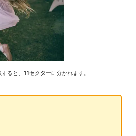
どれ？
マンスは
セクター
類すると、
11セクター
に分かれます。
とめ