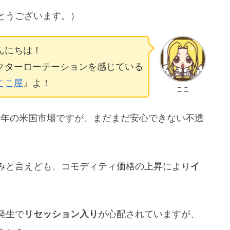
とうございます。）
んにちは！
クターローテーションを感じている
ここ屋
』よ！
ここ
2年の米国市場ですが、まだまだ安心できない不透
みと言えども、コモディティ価格の上昇により
イ
。
発生で
リセッション入り
が心配されていますが、