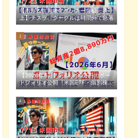
【ホルムズ海峡でタンカー爆破・炎
上】テスラ、グーグルは時間外で急落
【2026年6月】2億8,890万円のポー
トフォリオ公開『米国ETF・個別株・
投資信託』