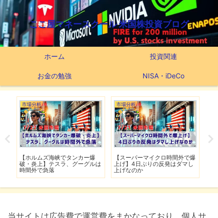
ここ屋マネースクール 米国株投資ブログ
ホーム
投資関連
お金の勉強
NISA・iDeCo
市場分析
市場分析
つ
滅】
【ホルムズ海峡でタンカー爆
【スーパーマイクロ時間外で爆
【
性も
破・炎上】テスラ、グーグルは
上げ】4日ぶりの反発はダマし
つ
時間外で急落
上げなのか
実
当サイトは広告費で運営費をまかなっており、個人サ