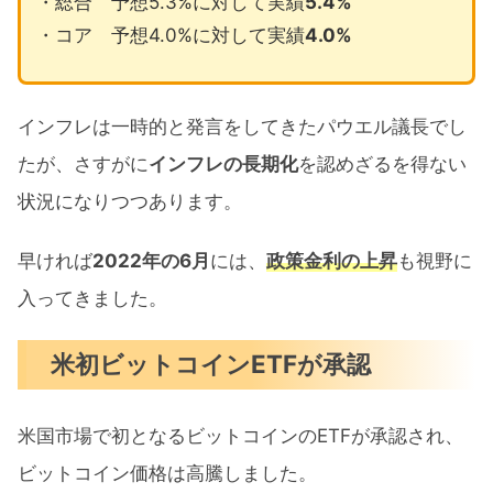
・総合 予想5.3%に対して実績
5.4%
・コア 予想4.0%に対して実績
4.0%
インフレは一時的と発言をしてきたパウエル議長でし
たが、さすがに
インフレの長期化
を認めざるを得ない
状況になりつつあります。
早ければ
2022年の6月
には、
政策金利の上昇
も視野に
入ってきました。
米初ビットコインETFが承認
米国市場で初となるビットコインのETFが承認され、
ビットコイン価格は高騰しました。