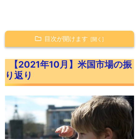
目次が開けます
【2021年10月】米国市場の振り返り
【2021年10月】米国市場の振
【2021年10月】コロナワクチンの普及
り返り
率
2021年10月米国市場に大きな影響を与
えた出来事
先月に続き予想を下回る雇用統計
NMIは景気の強さを表す指数
米初ビットコインETFが承認