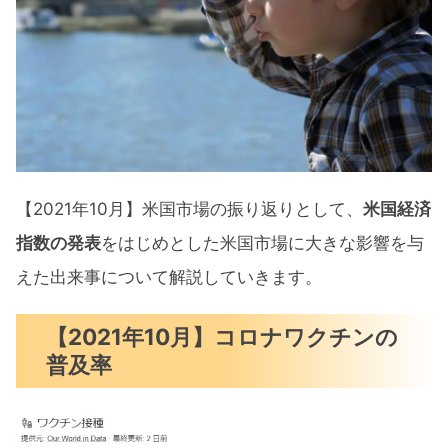
パウエル議長のオンライン討論会
米国市場の向かう先
【2021年10月】アメリカ10年債
【2021年10月】米国市場の主要4指数
2021年10月のダウ･ジョーンズ
【2021年10月】米国市場の振り返りとして、
米国経済
2021年10月のS&P500
指数の発表
をはじめとした米国市場に大きな影響を与
2021年10月のNASDAQ100
えた出来事について解説していきます。
2021年10月のRussell2000
【2021年10月】コロナワクチンの
【2021年10月】金（ゴールド）
普及率
【2021年10月】仮想通貨（BTC）