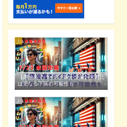
【原油高でハイテク株が全滅】来週に
は更なる下落の可能性も