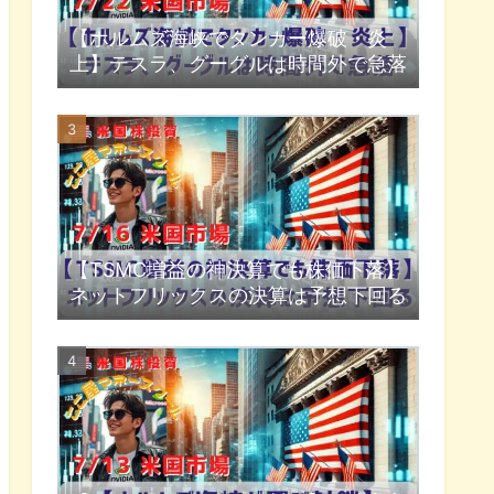
【ホルムズ海峡でタンカー爆破・炎
上】テスラ、グーグルは時間外で急落
【TSMC増益の神決算でも株価下落】
ネットフリックスの決算は予想下回る