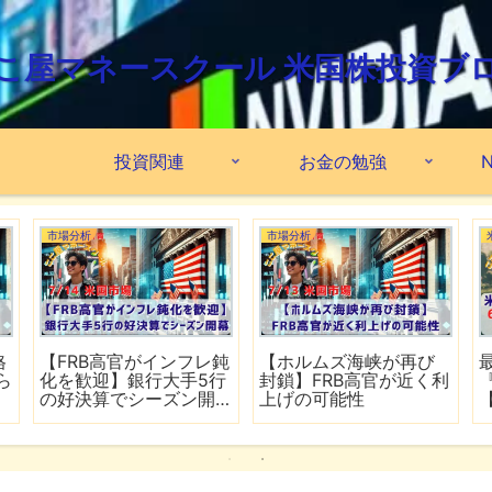
こ屋マネースクール 米国株投資ブ
投資関連
お金の勉強
N
市場分析
市場分析
格
【FRB高官がインフレ鈍
【ホルムズ海峡が再び
ら
化を歓迎】銀行大手5行
封鎖】FRB高官が近く利
の好決算でシーズン開
上げの可能性
幕