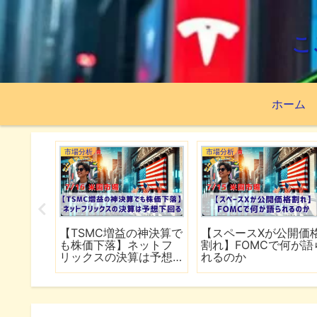
こ
ホーム
市場分析
市場分析
続でイラ
【TSMC増益の神決算で
【スペースXが公開価
は全面
も株価下落】ネットフ
割れ】FOMCで何が語
行
リックスの決算は予想
れるのか
下回る