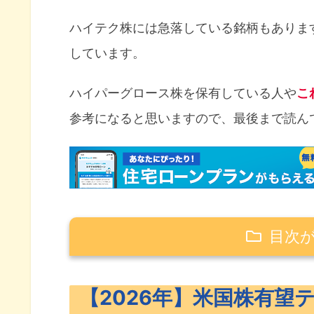
ハイテク株には急落している銘柄もありま
しています。
ハイパーグロース株を保有している人や
こ
参考になると思いますので、最後まで読ん
目次
【2026年】米国株有望テンバガー候
【2026年】米国株有望
2026年米国株テンバガー候補の