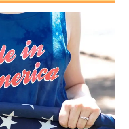
補10銘柄概要
概要
フォーマンス
チャート分析
分析
ート分析