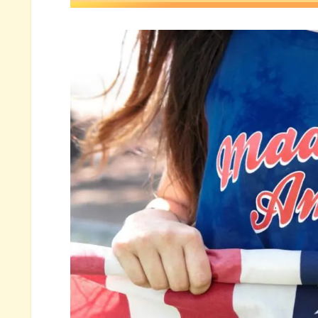
【2026年】米国株有望テンバガー候
CRWD（クラウドストライク）
U（ユニティ）概要
AFRM（アファーム）概要
UPST（アップスタート）概要
COIN（コインベース）概要
米国株有望テンバガー候補10銘柄パ
CRWD（クラウドストライク）
U（ユニティ）チャート分析
AFRM（アファーム）チャート
UPST（アップスタート）チャ