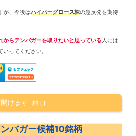
すが、今後は
ハイパーグロース株
の急反発を期待
れからテンバガーを取りたいと思っている
人には
でいってください。
が開けます
補10銘柄
テンバガー候補10銘柄
10銘柄