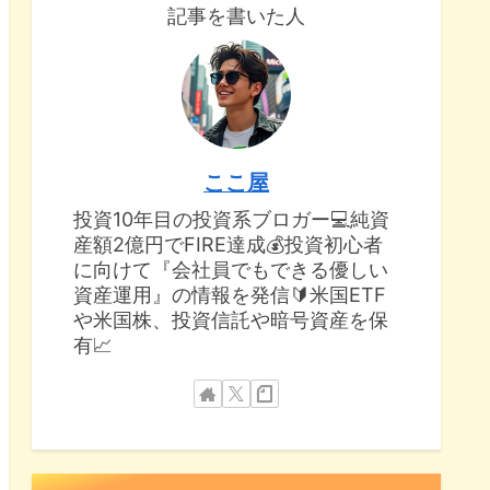
記事を書いた人
ここ屋
投資10年目の投資系ブロガー💻純資
産額2億円でFIRE達成💰投資初心者
に向けて『会社員でもできる優しい
資産運用』の情報を発信🔰米国ETF
や米国株、投資信託や暗号資産を保
有📈