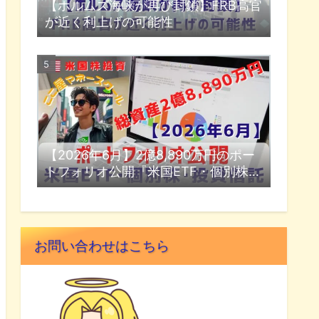
【ホルムズ海峡が再び封鎖】FRB高官
が近く利上げの可能性
【2026年6月】2億8,890万円のポー
トフォリオ公開『米国ETF・個別株・
投資信託』
お問い合わせはこちら