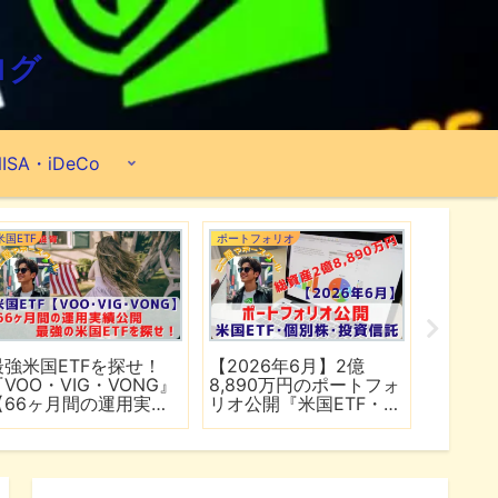
ログ
ISA・iDeCo
米国ETF
ポートフォリオ
市場分析
最強米国ETFを探せ！
【2026年6月】2億
【マイ
『VOO・VIG・VONG』
8,890万円のポートフォ
爆上げ
【66ヶ月間の運用実績
リオ公開『米国ETF・個
マゾン
公開】
別株・投資信託』
れる