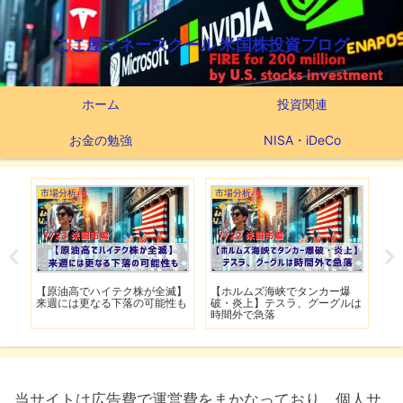
ここ屋マネースクール 米国株投資ブログ
ホーム
投資関連
お金の勉強
NISA・iDeCo
市場分析
市場分析
市
げ】
【原油高でハイテク株が全滅】
【ホルムズ海峡でタンカー爆
【
明暗
来週には更なる下落の可能性も
破・炎上】テスラ、グーグルは
上
時間外で急落
上
当サイトは広告費で運営費をまかなっており、個人サ