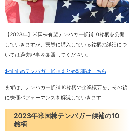
リオ）概要
COIN（コインベース）概要
MQ（マルケタ）概要
【2023年】米国株有望テンバガー候補10銘柄を公開
DOCS（ドクシミティー）概要
していきますが、実際に購入している銘柄の詳細につ
LAW（CSディスコ）概要
いては過去記事を参照してください。
RIVN（リビアン）概要
DDOG（データドッグ）概要
おすすめテンバガー候補まとめ記事はこちら
米国株有望テンバガー候補10銘柄パフォー
まずは、テンバガー候補10銘柄の企業概要を、その後
マンス
に株価パフォーマンスを解説していきます。
CRWD（クラウドストライク）
2023年米国株テンバガー候補の10
U（ユニティ）
銘柄
AFRM（アファーム）