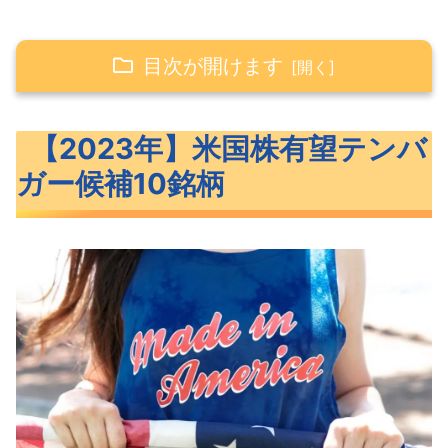
目次が開けます
【2023年】米国株有望テンバガー候補10銘
【2023年】米国株有望テンバ
柄
ガー候補10銘柄
2023年米国株テンバガー候補の10銘柄
【2023年】米国株有望テンバガー候補10銘
柄概要
CRWD（クラウドストライク）概要
U（ユニティ）概要
AFRM（アファーム）概要
NAPA（ザ・ダックホーン・ポートフォ