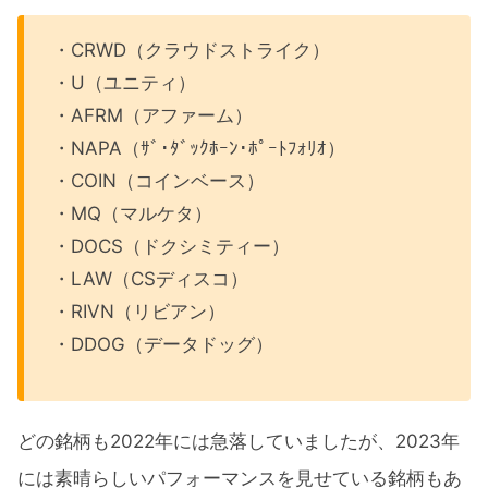
NAPA（ザ・ダックホーン・ポートフォ
・CRWD（クラウドストライク）
リオ）
・U（ユニティ）
COIN（コインベース）
・AFRM（アファーム）
MQ（マルケタ）
・NAPA（ｻﾞ･ﾀﾞｯｸﾎｰﾝ･ﾎﾟｰﾄﾌｫﾘｵ）
DOCS（ドクシミティー）
・COIN（コインベース）
・MQ（マルケタ）
LAW（CSディスコ）
・DOCS（ドクシミティー）
RIVN（リビアン）
・LAW（CSディスコ）
DDOG（データドッグ）
・RIVN（リビアン）
・DDOG（データドッグ）
2023年2月テンバガー候補のパフォーマン
スまとめ
どの銘柄も2022年には急落していましたが、2023年
には素晴らしいパフォーマンスを見せている銘柄もあ