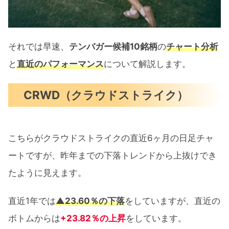
それでは早速、
テンバガー候補10銘柄
の
チャート分析
と
直近のパフォーマンス
について解説します。
CRWD（クラウドストライク）
こちらがクラウドストライクの直近6ヶ月の日足チャ
ートですが、昨年までの下落トレンドから上抜けでき
たように見えます。
直近1年では
▲23.60％の下落
をしていますが、直近の
ボトムからは
+23.82
％の上昇
をしています。