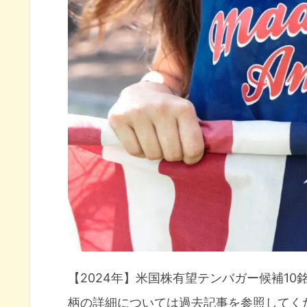
RIVN（リビアン）概要
DDOG（データドッグ）概要
米国株有望テンバガー候補10銘柄パ
MQ（マルケタ）チャート分析
DOCS（ドクシミティ）チャー
LAW（CSディスコ）チャート
RIVN（リビアン）チャート分析
DDOG（データドッグ）チャー
2024年9月テンバガー候補のパフ
【2024年】米国株有望テンバガー候補1
柄の詳細については過去記事を参照してく