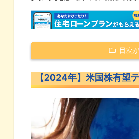
目次
【2024年】米国株有望テンバガー候
【2024年】米国株有望
2024年米国株テンバガー候補の
【2024年】米国株有望テンバガー候
MQ（マルケタ）概要
DOCS（ドクシミティ）概要
LAW（CSディスコ）概要