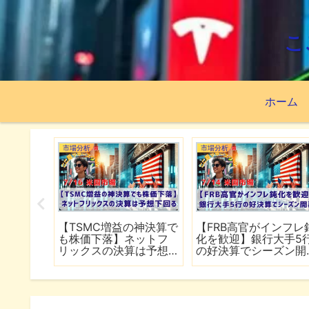
こ
ホーム
市場分析
市場分析
続でイラ
【TSMC増益の神決算で
【FRB高官がインフレ
は全面
も株価下落】ネットフ
化を歓迎】銀行大手5
行
リックスの決算は予想
の好決算でシーズン開
下回る
幕