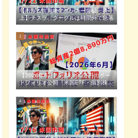
【ホルムズ海峡でタンカー爆破・炎
上】テスラ、グーグルは時間外で急落
【2026年6月】2億8,890万円のポー
トフォリオ公開『米国ETF・個別株・
投資信託』