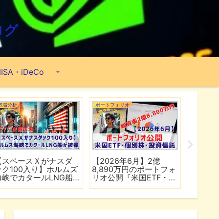
ログ
ISA・iDeCo
市場分析
ポートフォリオ
市場分析
【スペースＸがナスダ
【2026年6月】2億
【マイ
ック100入り】ホルムズ
8,890万円のポートフォ
爆上げ
海峡でカタールLNG船
リオ公開『米国ETF・個
マゾン
が被弾
別株・投資信託』
れる