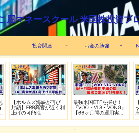
こ屋マネースクール 米国株投資ブ
投資関連
お金の勉強
N
市場分析
米国ETF
鈍
【ホルムズ海峡が再び
最強米国ETFを探せ！
行
封鎖】FRB高官が近く利
『VOO・VIG・VONG』
上げの可能性
【66ヶ月間の運用実績
公開】