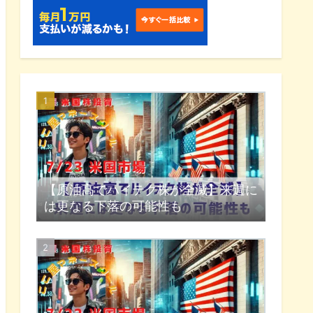
【原油高でハイテク株が全滅】来週に
は更なる下落の可能性も