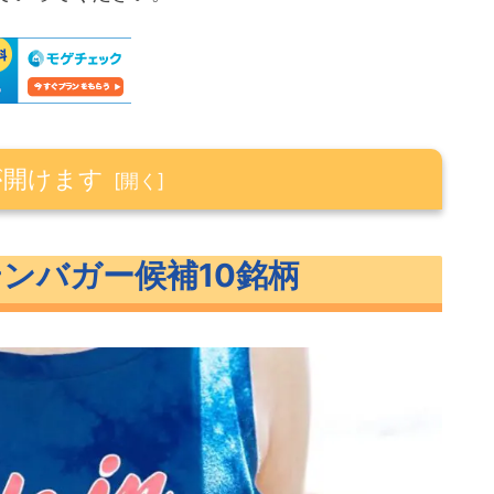
が開けます
補10銘柄
テンバガー候補10銘柄
10銘柄
補10銘柄概要