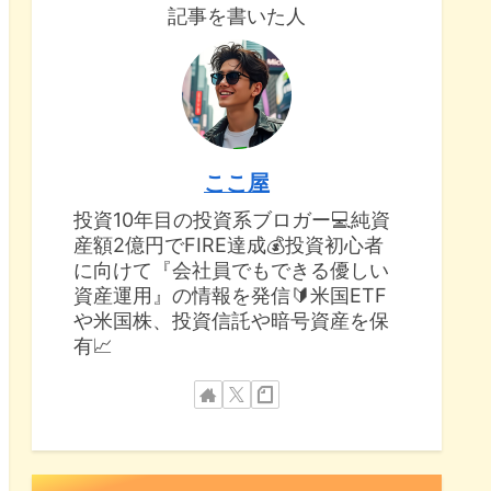
記事を書いた人
ここ屋
投資10年目の投資系ブロガー💻純資
産額2億円でFIRE達成💰投資初心者
に向けて『会社員でもできる優しい
資産運用』の情報を発信🔰米国ETF
や米国株、投資信託や暗号資産を保
有📈