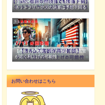
【TSMC増益の神決算でも株価下落】
ネットフリックスの決算は予想下回る
【ホルムズ海峡が再び封鎖】FRB高官
が近く利上げの可能性
お問い合わせはこちら