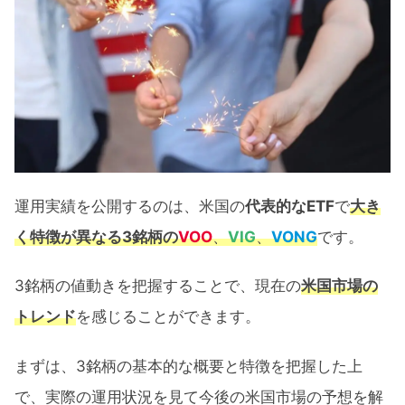
VOO・VIG・VONGの運用実績【65ヶ
月間】
為替によるリターン
VOO・VIG・VONGのリターン推移
VOO･VIG･VONGの値動きに見える米国市
場の展望
運用実績を公開するのは、米国の
代表的なETF
で
大き
VOO･VIG･VONGのチャート比較
く特徴が異なる3銘柄
の
VOO
、
VIG
、
VONG
です。
1ヶ月リターンの推移による今後の米国
市場予想
3銘柄の値動きを把握することで、現在の
米国市場の
トレンド
を感じることができます。
VOO･VIG･VONG 65ヶ月間運用実績公開：
まとめ
まずは、3銘柄の基本的な概要と特徴を把握した上
で、実際の運用状況を見て今後の米国市場の予想を解