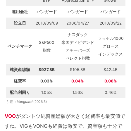
ETF
Appreciation ETF
Growth
運用会社
バンガード
バンガード
バンガード
設立日
2010/09/09
2006/04/27
2010/09/22
ナスダック
ラッセル1000
S&P500
米国ディビデンド
ベンチマーク
グロース
指数
アチーバーズ
インデックス
セレクト指数
純資産総額
$927.8B
$105.8B
$42.4B
経費率
0.03%
0.04%
0.06%
配当利回り
1.05%
1.56%
0.46%
引用：
Vanguard
(2026.5)
VOO
がダントツ純資産総額が大きく経費率も最安値で
すね。VIGもVONGも経費は激安で、資産額も十分で