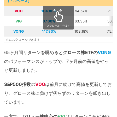
（ドルベース）
VOO
104.86%
94.57%
71.71
VIG
67.60%
63.35%
50.5
スクロールできます
VONG
117.83%
103.18%
75.7
右にスクロールできます
65ヶ月間リターンを眺めると
グロース株ETFの
VONG
のパフォーマンスがトップで、7ヶ月前の高値をやっ
と更新しました。
S&P500指数
の
VOO
は前月に続けて高値を更新してお
り、グロース株に負けず劣らずのリターンを叩き出し
ています。
一方で、
バリュー株中心の
VIG
はリターンこそVONG