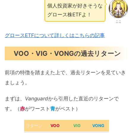
個人投資家が好きそうな
グロース株ETFよ！
ここ
グロースETFについて詳しくはこちらの記事
VOO・VIG・VONGの過去リターン
前項の特徴を踏まえた上で、過去リターンを見ていき
ましょう。
まずは、
Vanguard
から引用した直近のリターンで
す。（
赤
がワースト
青
がベスト）
リターン
VOO
VIG
VONG