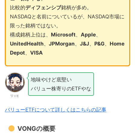
比較的
ディフェンシブ
銘柄が多め。
NASDAQと名前についているが、NASDAQ市場に
限った銘柄ではない。
構成銘柄上位は、
Microsoft
、
Apple
、
UnitedHealth
、
JPMorgan
、
J&J
、
P&G
、
Home
Depot
、
VISA
地味やけど底堅い
バリュー株寄りのETFやな
リッヒ
バリューETFについて詳しくはこちらの記事
VONGの概要