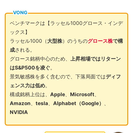
VONG
ベンチマークは【ラッセル1000グロース・インデ
ックス】
ラッセル1000（
大型株
）のうちの
グロース株
で構
成
される。
グロース銘柄中心のため、
上昇相場ではリターン
はS&P500を凌ぐ
。
景気敏感株を多く含むので、下落局面では
ディフ
ェンス力は低め
。
構成銘柄上位は、
Apple
、
Microsoft
、
Amazon
、
tesla
、
Alphabet（Google）
、
NVIDIA