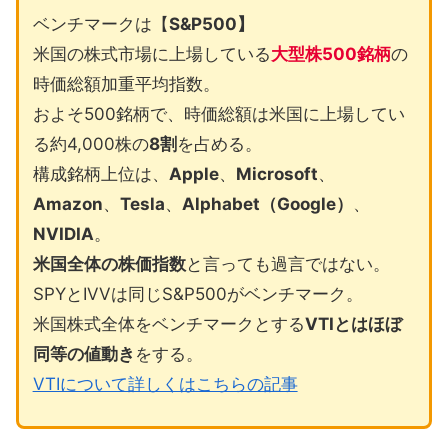
ベンチマークは【
S&P500】
米国の株式市場に上場している
大型株500銘柄
の
時価総額加重平均指数。
およそ500銘柄で、時価総額は米国に上場してい
る約4,000株の
8割
を占める。
構成銘柄上位は、
Apple
、
Microsoft
、
Amazon
、
Tesla
、
Alphabet（Google）
、
NVIDIA
。
米国全体の株価指数
と言っても過言ではない。
SPYとIVVは同じS&P500がベンチマーク。
米国株式全体をベンチマークとする
VTIとはほぼ
同等の値動き
をする。
VTIについて詳しくはこちらの記事