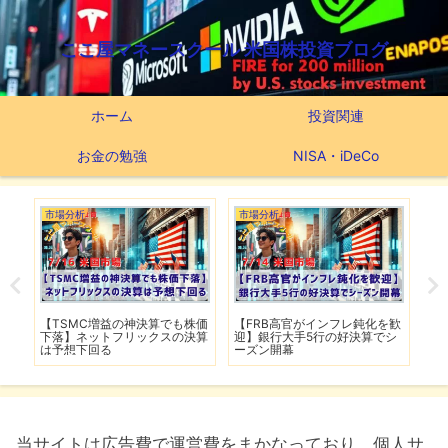
ここ屋マネースクール 米国株投資ブログ
ホーム
投資関連
お金の勉強
NISA・iDeCo
市場分析
米国ETF
市
を歓
【ホルムズ海峡が再び封鎖】
最強米国ETFを探せ！『VOO・
【
シ
FRB高官が近く利上げの可能性
VIG・VONG』【66ヶ月間の運
入
用実績公開】
L
当サイトは広告費で運営費をまかなっており、個人サ