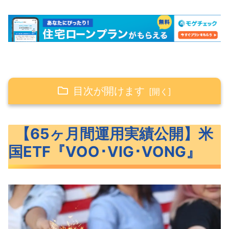
目次が開けます
【65ヶ月間運用実績公開】米国ETF『VOO･
【65ヶ月間運用実績公開】米
VIG･VONG』
国ETF『VOO･VIG･VONG』
米国ETF『VOO･VIG･VONG』の概要
VOO･VIG･VONGのベンチマークと特
徴
VOO・VIG・VONGの過去リターン