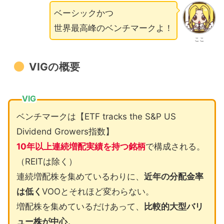
ベーシックかつ
世界最高峰のベンチマークよ！
ここ
VIGの概要
VIG
ベンチマークは【ETF tracks the S&P US
Dividend Growers指数】
10年以上連続増配実績を持つ銘柄
で構成される。
（REITは除く）
連続増配株を集めているわりに、
近年の分配金率
は低く
VOOとそれほど変わらない。
増配株を集めているだけあって、
比較的大型バリ
ュー株が中心
。