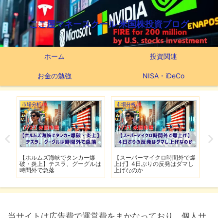
ここ屋マネースクール 米国株投資ブログ
ホーム
投資関連
お金の勉強
NISA・iDeCo
市場分析
市場分析
つ
滅】
【ホルムズ海峡でタンカー爆
【スーパーマイクロ時間外で爆
【
性も
破・炎上】テスラ、グーグルは
上げ】4日ぶりの反発はダマし
つ
時間外で急落
上げなのか
実
当サイトは広告費で運営費をまかなっており、個人サ