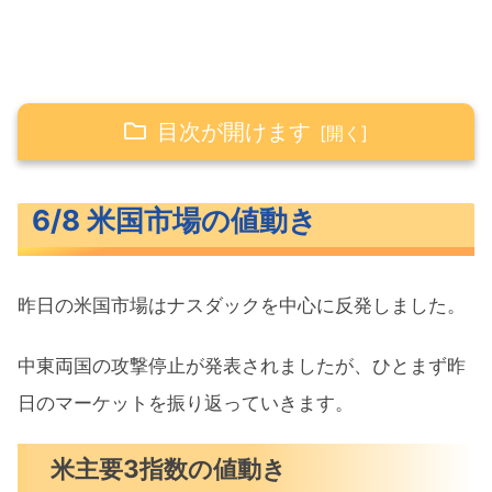
目次が開けます
6/8 米国市場の値動き
6/8 米国市場の値動き
米主要3指数の値動き
10年債利回り（長期金利）
昨日の米国市場はナスダックを中心に反発しました。
為替（ドル円）
S&P500ヒートマップ
中東両国の攻撃停止が発表されましたが、ひとまず昨
セクター別パフォーマンス
日のマーケットを振り返っていきます。
S&P500チャート分析
米主要3指数の値動き