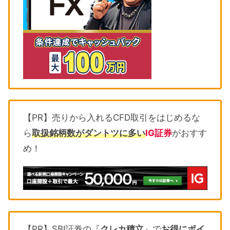
【PR】売りから入れるCFD取引をはじめるな
ら
取扱銘柄数がダントツに多い
IG証券
がおすす
め！
【PR】SBI証券の『
クレカ積立
』で
お得にポイ