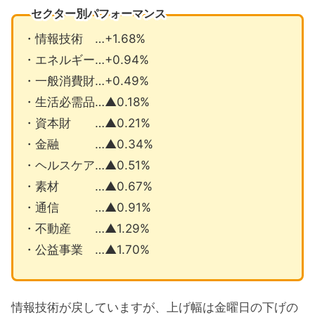
セクター別パフォーマンス
・情報技術 …+1.68%
・エネルギー…+0.94%
・一般消費財…+0.49%
・生活必需品…▲0.18%
・資本財 …▲0.21%
・金融 …▲0.34%
・ヘルスケア…▲0.51%
・素材 …▲0.67%
・通信 …▲0.91%
・不動産 …▲1.29%
・公益事業 …▲1.70%
情報技術が戻していますが、上げ幅は金曜日の下げの