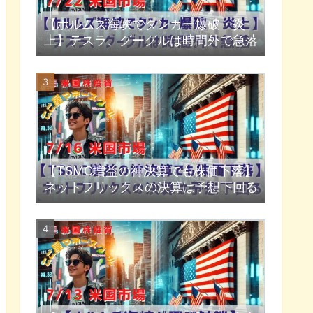
【ホルムズ海峡でタンカー爆破・炎
上】テスラ、グーグルは時間外で急落
【TSMC増益の神決算でも株価下落】
ネットフリックスの決算は予想下回る