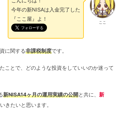
こんにちは！
今年の新NISAは入金完了した
『ここ屋』よ！
ここ
投資に関する
非課税制度
です。
れたことで、どのような投資をしていいのか迷って
る
新NISA14ヶ月の運用実績の公開
と共に、
新
いきたいと思います。