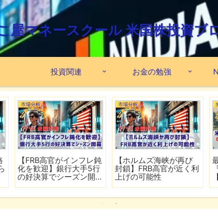
こ屋マネースクール 米国株投資ブ
投資関連
お金の勉強
N
市場分析
市場分析
格
【FRB高官がインフレ鈍
【ホルムズ海峡が再び
ら
化を歓迎】銀行大手5行
封鎖】FRB高官が近く利
の好決算でシーズン開
上げの可能性
幕