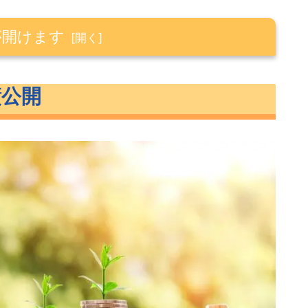
が開けます
績公開
資信託
託