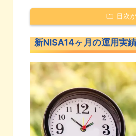
目次
新NISA14ヶ月の運用実績公開
新NISA14ヶ月の運用実
新NISAつみたて投資枠運用実績
新NISA成長投資枠運用実績
新NISAトータル運用実績
新NISAにおすすめな銘柄
つみたて投資枠におすすめの投
成長投資枠でおすすめの投資信
まとめ