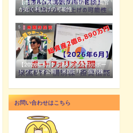
【ホルムズ海峡が再び封鎖】FRB高官
が近く利上げの可能性
【2026年6月】2億8,890万円のポー
トフォリオ公開『米国ETF・個別株・
投資信託』
お問い合わせはこちら