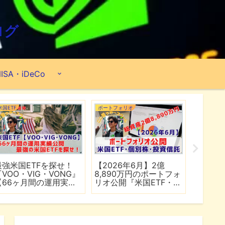
ログ
ISA・iDeCo
米国ETF
ポートフォリオ
市場分析
最強米国ETFを探せ！
【2026年6月】2億
【マイ
『VOO・VIG・VONG』
8,890万円のポートフォ
爆上げ
【66ヶ月間の運用実績
リオ公開『米国ETF・個
マゾン
公開】
別株・投資信託』
れる