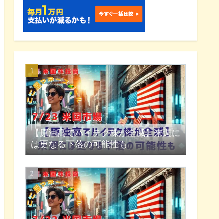
【原油高でハイテク株が全滅】来週に
は更なる下落の可能性も