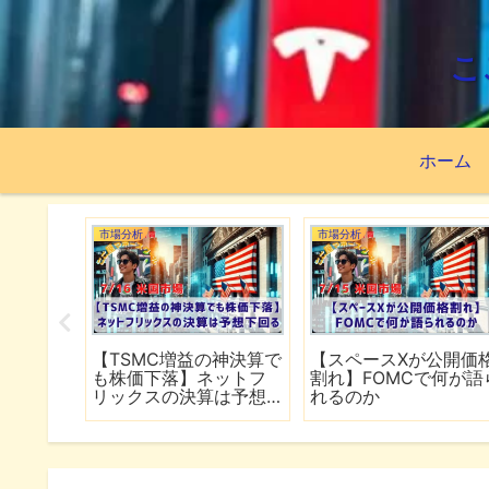
こ
ホーム
市場分析
市場分析
続でイラ
【TSMC増益の神決算で
【スペースXが公開価
は全面
も株価下落】ネットフ
割れ】FOMCで何が語
行
リックスの決算は予想
れるのか
下回る