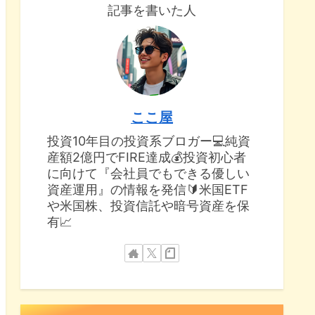
記事を書いた人
ここ屋
投資10年目の投資系ブロガー💻純資
産額2億円でFIRE達成💰投資初心者
に向けて『会社員でもできる優しい
資産運用』の情報を発信🔰米国ETF
や米国株、投資信託や暗号資産を保
有📈