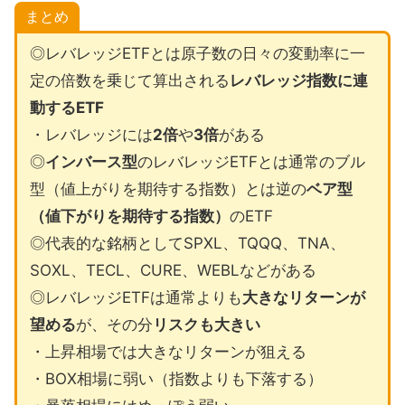
まとめ
◎レバレッジETFとは原子数の日々の変動率に一
定の倍数を乗じて算出される
レバレッジ指数に連
動するETF
・レバレッジには
2倍
や
3倍
がある
◎
インバース型
のレバレッジETFとは通常のブル
型（値上がりを期待する指数）とは逆の
ベア型
（値下がりを期待する指数）
のETF
◎代表的な銘柄としてSPXL、TQQQ、TNA、
SOXL、TECL、CURE、WEBLなどがある
◎レバレッジETFは通常よりも
大きなリターンが
望める
が、その分
リスクも大きい
・上昇相場では大きなリターンが狙える
・BOX相場に弱い（指数よりも下落する）