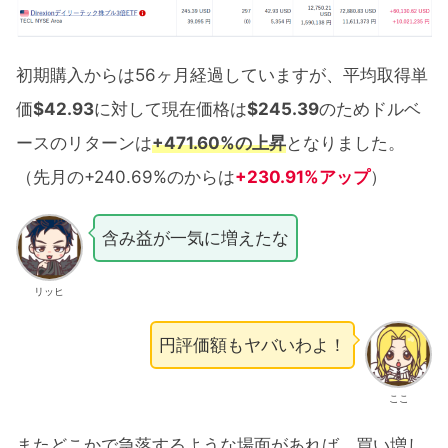
初期購入からは56ヶ月経過していますが、平均取得単
価
$42.93
に対して現在価格は
$245.39
のためドルベ
ースのリターンは
+471.60%の上昇
となりました。
（先月の+240.69%のからは
+230.91%アップ
）
含み益が一気に増えたな
リッヒ
円評価額もヤバいわよ！
ここ
またどこかで急落するような場面があれば、買い増し