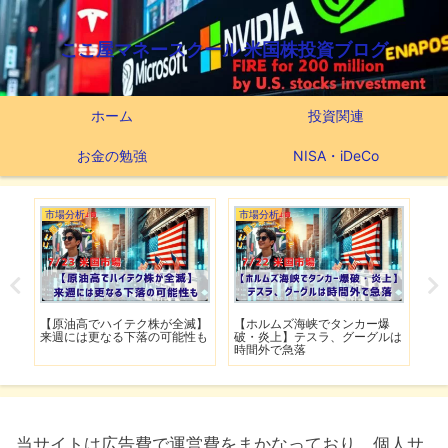
ここ屋マネースクール 米国株投資ブログ
ホーム
投資関連
お金の勉強
NISA・iDeCo
市場分析
市場分析
市
げ】
【原油高でハイテク株が全滅】
【ホルムズ海峡でタンカー爆
【
明暗
来週には更なる下落の可能性も
破・炎上】テスラ、グーグルは
上
時間外で急落
上
当サイトは広告費で運営費をまかなっており、個人サ