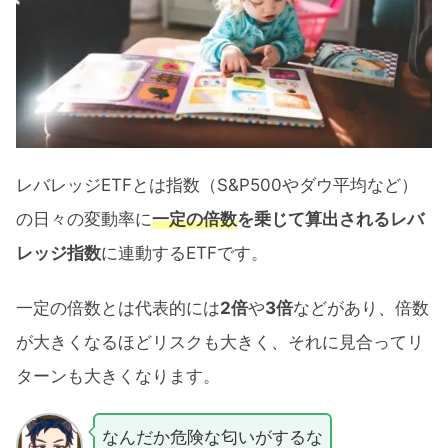
レバレッジETFとは指数（S&P500やダウ平均など）
の日々の変動率に
一定の倍数
を乗じて算出されるレバ
レッジ指数
に連動するETFです。
一定の倍数とは代表的には
2倍
や
3倍
などがあり、倍数
が大きくなるほどリスクも大きく、それに見合ってリ
ターンも大きくなります。
なんだか危険な匂いがするな