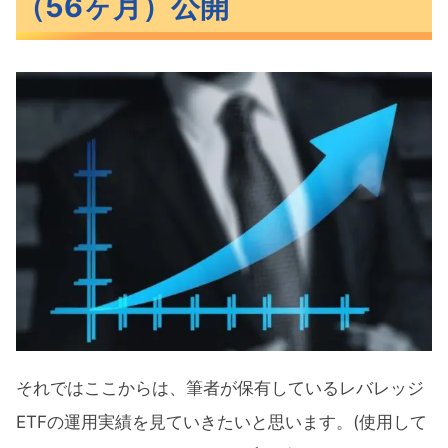
（56ヶ月）公開
レバレッジETFの運用実績
レバレッジETFのリターン推移
次に上昇したら一部は利確する
レバレッジETFとは
どんなレバレッジETFがあるの？
レバレッジETF運用実績公開『SPXL･
TECL･TQQQ･SOXL』まとめ
それではここからは、筆者が保有しているレバレッジ
ETFの運用実績を見ていきたいと思います。(使用して