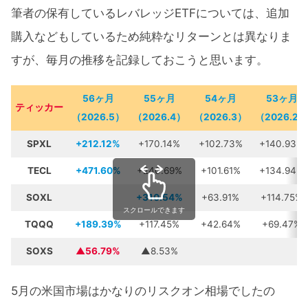
筆者の保有しているレバレッジETFについては、追加
購入などもしているため純粋なリターンとは異なりま
すが、毎月の推移を記録しておこうと思います。
56ヶ月
55ヶ月
54ヶ月
53ヶ月
ティッカー
（2026.5）
（2026.4）
（2026.3）
（2026.2）
SPXL
+212.12%
+170.14%
+102.73%
+140.93%
TECL
+471.60%
+240.69%
+101.61%
+134.94%
SOXL
+310.54%
+63.91%
+114.75%
スクロールできます
TQQQ
+189.39%
+117.45%
+42.64%
+69.47%
SOXS
▲56.79%
▲8.53%
5月の米国市場はかなりのリスクオン相場でしたの