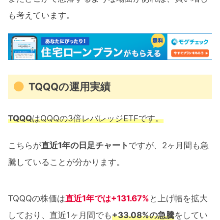
も考えています。
TQQQの運用実績
TQQQ
はQQQの3倍レバレッジETFです。
こちらが
直近1年の日足チャート
ですが、2ヶ月間も急
騰していることが分かります。
TQQQの株価は
直近1年では+131.67%
と上げ幅を拡大
しており、直近1ヶ月間でも
+33.08%の急騰
をしてい