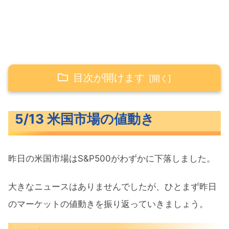
目次が開けます
5/13 米国市場の値動き
5/13 米国市場の値動き
米主要3指数の値動き
長期金利（米10年債利回り）
昨日の米国市場はS&P500がわずかに下落しました。
S&P500ヒートマップ
セクター別パフォーマンス
大きなニュースはありませんでしたが、ひとまず昨日
S&P500チャート分析
のマーケットの値動きを振り返っていきましょう。
米国市場のトピックス