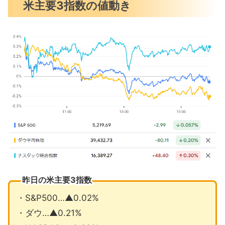
米主要3指数の値動き
1年先インフレ期待上昇を示すNY連銀
金利据え置きを示唆したFRB副議長
オープンAI新モデルGPT-4Oを発表
5月の注目イベントについて
まとめ
昨日の米主要3指数
・S&P500…▲0.02%
・ダウ…▲0.21%