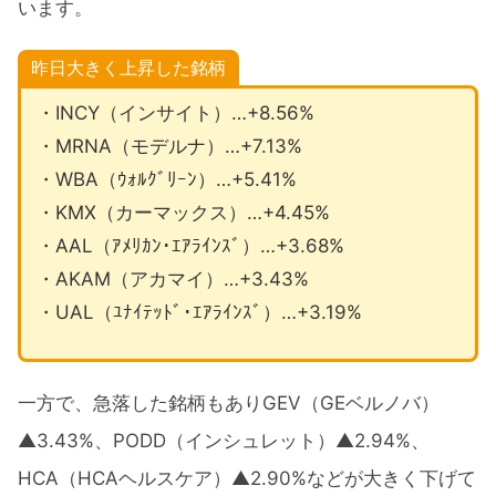
います。
昨日大きく上昇した銘柄
・INCY（インサイト）…+8.56%
・MRNA（モデルナ）…+7.13%
・WBA（ｳｫﾙｸﾞﾘｰﾝ）…+5.41%
・KMX（カーマックス）…+4.45%
・AAL（ｱﾒﾘｶﾝ･ｴｱﾗｲﾝｽﾞ）…+3.68%
・AKAM（アカマイ）…+3.43%
・UAL（ﾕﾅｲﾃｯﾄﾞ･ｴｱﾗｲﾝｽﾞ）…+3.19%
一方で、急落した銘柄もありGEV（GEベルノバ）
▲3.43%、PODD（インシュレット）▲2.94%、
HCA（HCAヘルスケア）▲2.90%などが大きく下げて