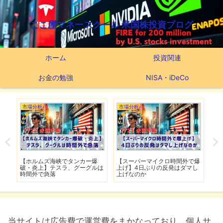
ここ屋マネースクール 米国株投資ブログ
ホーム
投資関連
お金の勉強
NISA・iDeCo
市場分析
市場分析
つ
滅】
【ホルムズ海峡でタンカー爆
【スーパーマイクロ時間外で爆
【
性も
破・炎上】テスラ、グーグルは
上げ】4日ぶりの反発はダマし
つ
時間外で急落
上げなのか
実
当サイトは広告費で運営費をまかなっており、個人サ