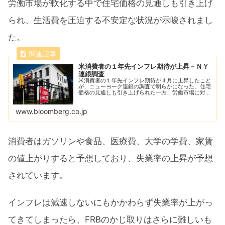
労働市場が軟化する中で住宅価格の見通しも引き上げ
られ、生活費を圧迫する不安定な状況が示唆されまし
た。
米消費者の１年先インフレ期待が上昇－ＮＹ
連銀調査
米消費者の１年先インフレ期待が４月に上昇したこと
が、ニューヨーク連銀の調査で明らかになった。住宅
価格の見通しも引き上げられた一方、労働市場に対す
る見方は弱まり、家計と生活費を巡る不安定な状況が
浮き彫りとなった。
www.bloomberg.co.jp
消費者はガソリンや食品、医療費、大学の学費、家賃
の値上がりすると予想しており、失業率の上昇が予想
されています。
インフレは減速しないにもかかわらず失業率が上がっ
てきてしまったら、FRBのかじ取りはさらに難しいも