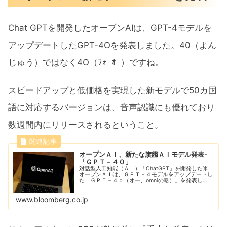
Chat GPTを開発したオープンAIは、GPT-4モデルを
アップデートしたGPT-4Oを発表しました。40（よん
じゅう）ではなく4O（ﾌｫｰｵｰ）ですね。
スピードアップと低価格を実現した新モデルで50カ国
語に対応するバージョンは、音声認識にも優れており
数週間内にリリースされるということ。
オープンＡＩ、新たな旗艦ＡＩモデル発表-
「ＧＰＴ－４Ｏ」
対話型人工知能（ＡＩ）「ChatGPT」を開発した米
オープンＡＩは、ＧＰＴ－４モデルをアップデートし
た「ＧＰＴ－４ｏ（オー、omniの略）」を発表し
た。スピードアップと低価格を実現したという。
www.bloomberg.co.jp