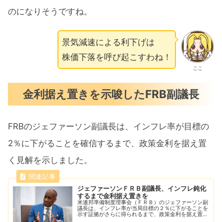
のになりそうですね。
景気減速による利下げは
株価下落を呼び起こすわね！
ここ
金利据え置きを示唆したFRB副議長
FRBのジェファーソン副議長は、インフレ率が目標の
2％に下がることを確信するまで、政策金利を据え置
く見解を示しました。
ジェファーソンＦＲＢ副議長、インフレ鈍化
するまで金利据え置きを
米連邦準備制度理事会（ＦＲＢ）のジェファーソン副
議長は、インフレ率が当局目標の２％に下がることを
示す証拠がさらに得られるまで、政策金利を据え置く
ことが適切だとの見解を示した。