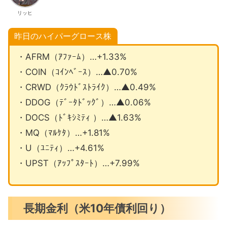
リッヒ
昨日のハイパーグロース株
・AFRM（ｱﾌｧｰﾑ）…+1.33%
・COIN（ｺｲﾝﾍﾞｰｽ）…▲0.70%
・CRWD（ｸﾗｳﾄﾞｽﾄﾗｲｸ）…▲0.49%
・DDOG（ﾃﾞｰﾀﾄﾞｯｸﾞ）…▲0.06%
・DOCS（ﾄﾞｷｼﾐﾃｨ ）…▲1.63%
・MQ（ﾏﾙｹﾀ）…+1.81%
・U（ﾕﾆﾃｨ）…+4.61%
・UPST（ｱｯﾌﾟｽﾀｰﾄ）…+7.99%
長期金利（米10年債利回り）