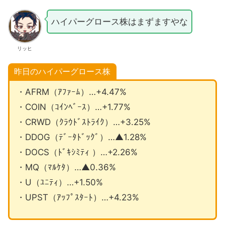
ハイパーグロース株はまずますやな
リッヒ
昨日のハイパーグロース株
・AFRM（ｱﾌｧｰﾑ）…+4.47%
・COIN（ｺｲﾝﾍﾞｰｽ）…+1.77%
・CRWD（ｸﾗｳﾄﾞｽﾄﾗｲｸ）…+3.25%
・DDOG（ﾃﾞｰﾀﾄﾞｯｸﾞ）…▲1.28%
・DOCS（ﾄﾞｷｼﾐﾃｨ ）…+2.26%
・MQ（ﾏﾙｹﾀ）…▲0.36%
・U（ﾕﾆﾃｨ）…+1.50%
・UPST（ｱｯﾌﾟｽﾀｰﾄ）…+4.23%