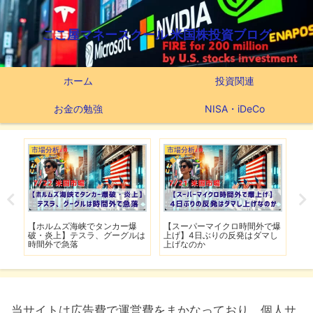
ここ屋マネースクール 米国株投資ブログ
ホーム
投資関連
お金の勉強
NISA・iDeCo
市場分析
市場分析
つ
滅】
【ホルムズ海峡でタンカー爆
【スーパーマイクロ時間外で爆
【
性も
破・炎上】テスラ、グーグルは
上げ】4日ぶりの反発はダマし
つ
時間外で急落
上げなのか
実
当サイトは広告費で運営費をまかなっており、個人サ