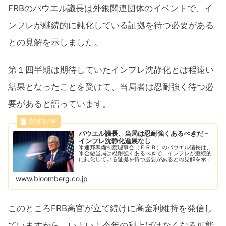
FRBのパウエル議長は外銀関連団体のイベントで、イ
ンフレが継続的に鈍化している証拠を待つ必要がある
との見解を示しました。
第１四半期は期待していたインフレ沈静化とは程遠い
結果となったことを受けて、当局者は忍耐強く待つ必
要があると語っています。
パウエル議長、当局は忍耐強くあるべきだ－
インフレ沈静化進展なし
米連邦準備制度理事会（ＦＲＢ）のパウエル議長は、
米金融当局は忍耐強くあるべきで、インフレが継続的
に鈍化している証拠を待つ必要があるとの見解を示し
た。政策金利をより長期にわたって高水準に維持する
必要性を強調した。
www.bloomberg.co.jp
このところFRB高官が立て続けに高金利維持を発信し
ていますから、いよいよ今年の利上げはなくなる可能