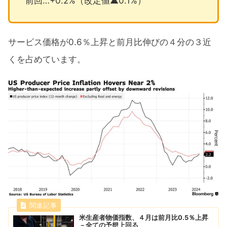
前回…+0.2%（改定値▲0.1%）
サービス価格が0.6％上昇と前月比伸びの４分の３近
くを占めています。
米生産者物価指数、４月は前月比0.5％上昇
－全ての予想上回る