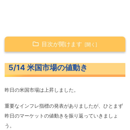
目次が開けます
5/14 米国市場の値動き
5/14 米国市場の値動き
米主要3指数の値動き
長期金利（米10年債利回り）
昨日の米国市場は上昇しました。
S&P500ヒートマップ
セクター別パフォーマンス
重要なインフレ指標の発表がありましたが、ひとまず
S&P500チャート分析
昨日のマーケットの値動きを振り返っていきましょ
う。
米国市場のトピックス