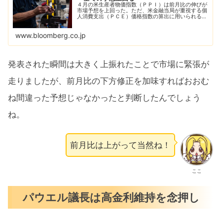
４月の米生産者物価指数（ＰＰＩ）は前月比の伸びが
市場予想を上回った。ただ、米金融当局が重視する個
人消費支出（ＰＣＥ）価格指数の算出に用いられる主
要カテゴリーは比較的落ち着きを示した。
www.bloomberg.co.jp
発表された瞬間は大きく上振れたことで市場に緊張が
走りましたが、前月比の下方修正を加味すればおおむ
ね間違った予想じゃなかったと判断したんでしょう
ね。
前月比は上がって当然ね！
ここ
パウエル議長は高金利維持を念押し