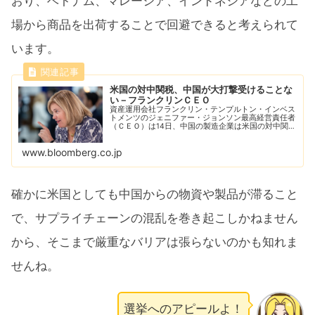
おり、ベトナム、マレーシア、インドネシアなどの工
場から商品を出荷することで回避できると考えられて
います。
米国の対中関税、中国が大打撃受けることな
い－フランクリンＣＥＯ
資産運用会社フランクリン・テンプルトン・インベス
トメンツのジェニファー・ジョンソン最高経営責任者
（ＣＥＯ）は14日、中国の製造企業は米国の対中関税
を回避する方法を見いだしており、そうした抑制策が
中国経済に大きな痛手を与えることはないと指摘し...
www.bloomberg.co.jp
確かに米国としても中国からの物資や製品が滞ること
で、サプライチェーンの混乱を巻き起こしかねません
から、そこまで厳重なバリアは張らないのかも知れま
せんね。
選挙へのアピールよ！