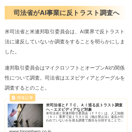
司法省がAI事業に反トラスト調査へ
米司法省と米連邦取引委員会は、AI業界で反トラスト
法に違反していないか調査をすることを明らかにしま
した。
連邦取引委員会はマイクロソフトとオープンAIの関係
性について調査。司法省はエヌビディアとグーグルを
調査するとのこと。
米司法省とＦＴＣ、ＡＩ巡る反トラスト調査
へ－エヌビディアなど対象
米司法省と米連邦取引委員会（ＦＴＣ）は、人工知能
（ＡＩ）業界で反トラスト法（独占禁止法）違反が行
われていないかを巡る調査で責任を分担することで合
意した。事情に詳しい関係者が明らかにした。
www.bloomberg.co.jp