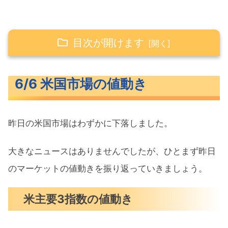
目次が開けます
6/6 米国市場の値動き
6/6 米国市場の値動き
米主要3指数の値動き
長期金利（米10年債利回り）
昨日の米国市場はわずかに下落しました。
S&P500ヒートマップ
セクター別パフォーマンス
大きなニュースはありませんでしたが、ひとまず昨日
S&P500チャート分析
のマーケットの値動きを振り返っていきましょう。
米国市場のトピックス
米主要3指数の値動き
ECBも0.25%利下げも追加利下げ示唆
せず