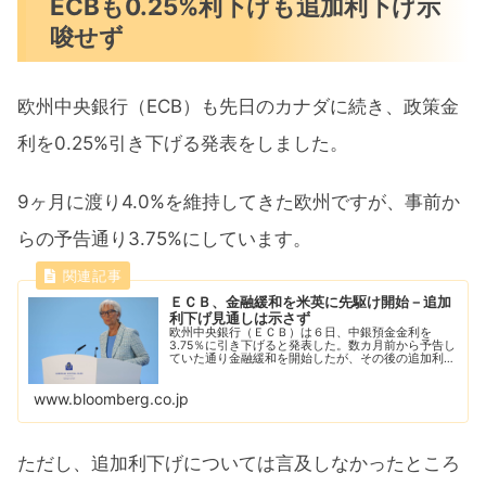
ECBも0.25%利下げも追加利下げ示
唆せず
欧州中央銀行（ECB）も先日のカナダに続き、政策金
利を0.25%引き下げる発表をしました。
9ヶ月に渡り4.0%を維持してきた欧州ですが、事前か
らの予告通り3.75%にしています。
ＥＣＢ、金融緩和を米英に先駆け開始－追加
利下げ見通しは示さず
欧州中央銀行（ＥＣＢ）は６日、中銀預金金利を
3.75％に引き下げると発表した。数カ月前から予告し
ていた通り金融緩和を開始したが、その後の追加利下
げの可能性には触れなかった。
www.bloomberg.co.jp
ただし、追加利下げについては言及しなかったところ