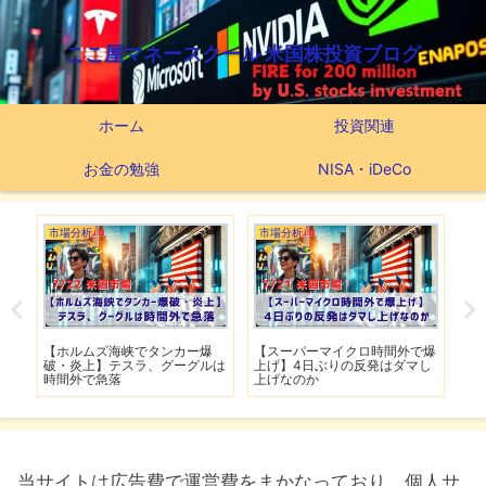
ここ屋マネースクール 米国株投資ブログ
ホーム
投資関連
お金の勉強
NISA・iDeCo
市場分析
市場分析
つ
滅】
【ホルムズ海峡でタンカー爆
【スーパーマイクロ時間外で爆
【
性も
破・炎上】テスラ、グーグルは
上げ】4日ぶりの反発はダマし
つ
時間外で急落
上げなのか
実
当サイトは広告費で運営費をまかなっており、個人サ