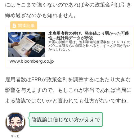
にはそこまで強くないのであれば今の政策金利は引き
締め過ぎなのかも知れません。
米雇用者数の伸び、発表値より弱かった可能
性－統計局データが示唆
米国の労働市場は、連邦準備制度理事会（ＦＲＢ）の
パウエル議長らの認識と比べると、ずっと活気がない
かもしれない。
www.bloomberg.co.jp
雇用者数はFRBが政策金利を調整するにあたり大きな
影響を与えますので、もしこれが本当であれば当局に
よる陰謀ではないかと言われても仕方がないですね。
陰謀論は信じない方がええで
リッヒ