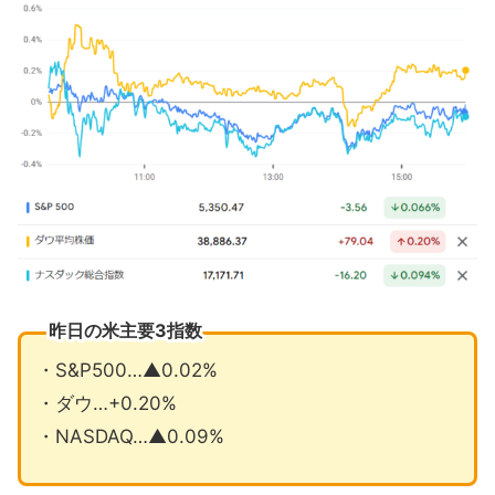
雇用者数の発表が実際より低かった可
能性
司法省がAI事業に反トラスト調査へ
6月の注目イベントについて
まとめ
昨日の米主要3指数
・S&P500…▲0.02%
・ダウ…+0.20%
・NASDAQ…▲0.09%