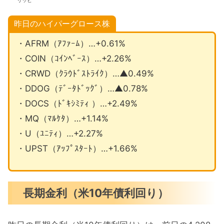
リッヒ
昨日のハイパーグロース株
・AFRM（ｱﾌｧｰﾑ）…+0.61%
・COIN（ｺｲﾝﾍﾞｰｽ）…+2.26%
・CRWD（ｸﾗｳﾄﾞｽﾄﾗｲｸ）…▲0.49%
・DDOG（ﾃﾞｰﾀﾄﾞｯｸﾞ）…▲0.78%
・DOCS（ﾄﾞｷｼﾐﾃｨ ）…+2.49%
・MQ（ﾏﾙｹﾀ）…+1.14%
・U（ﾕﾆﾃｨ）…+2.27%
・UPST（ｱｯﾌﾟｽﾀｰﾄ）…+1.66%
長期金利（米10年債利回り）